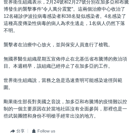
世界衛生組織表示，2月24號和2月27號分別在加多亞和布騰
博發生的襲擊事件“令人萬分震驚”。這兩個治療中心收治了
12名確診伊波拉病毒感染者和38名疑似感染者。4名感染了
這種高度傳染性病毒的病人為求生逃走，1名病人仍然下落
不明。
襲擊者在治療中心放火，並與保安人員進行了槍戰。
無國界醫生組織星期五宣佈停止在北基伍省布騰博的救治項
目。本週稍早，該組織已經停止了在加多亞的工作。
世界衛生組織說，當務之急是迅速查明可能感染途徑與範
圍。
剛果衛生部長對美國之音說，加多亞和布騰博的疫情難以控
制的一個主要原因在於當地社區沒有全面參與，那裡也是一
些武裝團體和身份不明槍手經常出沒的地方。
分享
Follow us