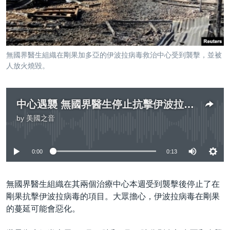
到
國際
檢
經貿
索
視頻
無國界醫生組織在剛果加多亞的伊波拉病毒救治中心受到襲擊，並被
音頻
每日視頻新聞
人放火燒毀。
VOA 60秒 (國際)
時事經緯
國語
美國專訊
新聞音頻
中心遇襲 無國界醫生停止抗擊伊波拉剛果項目
by
美國之音
關注我們
視頻存檔
海外港人
No media source currently available
YOUTUBE頻道
港人港心
0:00
0:13
美國透視
其他語言網站
建國史話
無國界醫生組織在其兩個治療中心本週受到襲擊後停止了在
廣播節目表
剛果抗擊伊波拉病毒的項目。大眾擔心，伊波拉病毒在剛果
的蔓延可能會惡化。