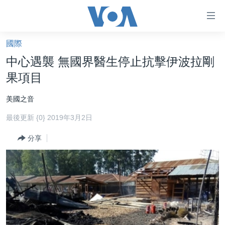
無
障
礙
國際
主頁
鏈
中心遇襲 無國界醫生停止抗擊伊波拉剛
接
美國大選2024
果項目
跳
港澳
轉
美國之音
台灣
到
最後更新 {0} 2019年3月2日
內
美中關係
容
分享
海外港人
跳
轉
新聞自由
到
揭謊頻道
導
航
美國
跳
中國
轉