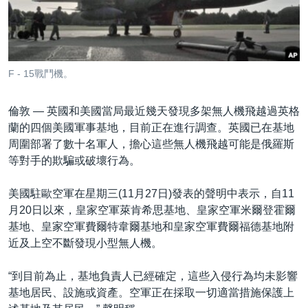
到
國際
檢
經貿
索
視頻
F - 15戰鬥機。
音頻
每日視頻新聞
倫敦 —
英國和美國當局最近幾天發現多架無人機飛越過英格
VOA 60秒 (國際)
時事經緯
國語
蘭的四個美國軍事基地，目前正在進行調查。英國已在基地
美國專訊
新聞音頻
周圍部署了數十名軍人，擔心這些無人機飛越可能是俄羅斯
關注我們
等對手的欺騙或破壞行為。
視頻存檔
海外港人
YOUTUBE頻道
港人港心
美國駐歐空軍在星期三(11月27日)發表的聲明中表示，自11
月20日以來，皇家空軍萊肯希思基地、皇家空軍米爾登霍爾
美國透視
其他語言網站
基地、皇家空軍費爾特韋爾基地和皇家空軍費爾福德基地附
建國史話
近及上空不斷發現小型無人機。
廣播節目表
“到目前為止，基地負責人已經確定，這些入侵行為均未影響
基地居民、設施或資產。空軍正在採取一切適當措施保護上