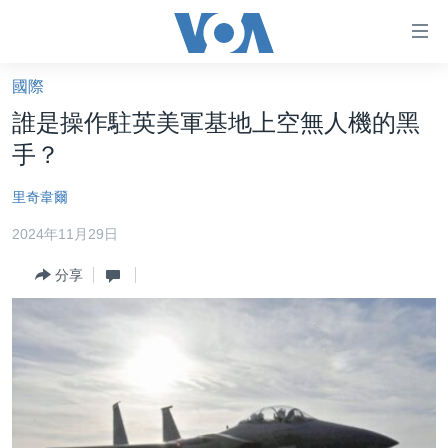
無
障
礙
國際
主頁
鏈
誰是操作駐英美軍基地上空無人機的黑
接
美國大選2024
手？
跳
港澳
轉
里奇韋爾
台灣
到
2024年11月29日
內
美中關係
容
分享
海外港人
跳
轉
新聞自由
到
揭謊頻道
導
航
美國
跳
中國
轉