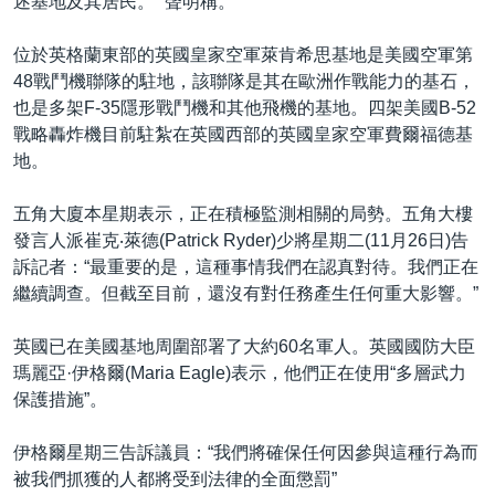
述基地及其居民。” 聲明稱。
位於英格蘭東部的英國皇家空軍萊肯希思基地是美國空軍第
48戰鬥機聯隊的駐地，該聯隊是其在歐洲作戰能力的基石，
也是多架F-35隱形戰鬥機和其他飛機的基地。四架美國B-52
戰略轟炸機目前駐紮在英國西部的英國皇家空軍費爾福德基
地。
五角大廈本星期表示，正在積極監測相關的局勢。五角大樓
發言人派崔克‧萊德(Patrick Ryder)少將星期二(11月26日)告
訴記者：“最重要的是，這種事情我們在認真對待。我們正在
繼續調查。但截至目前，還沒有對任務產生任何重大影響。”
英國已在美國基地周圍部署了大約60名軍人。英國國防大臣
瑪麗亞·伊格爾(Maria Eagle)表示，他們正在使用“多層武力
保護措施”。
伊格爾星期三告訴議員：“我們將確保任何因參與這種行為而
被我們抓獲的人都將受到法律的全面懲罰”