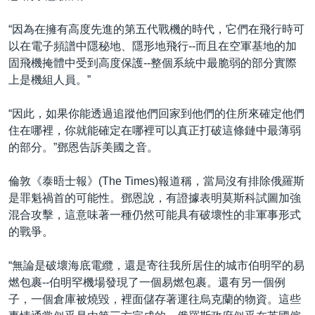
“因為在擁有高度先進的第五代戰機的時代，它們在飛行時可
以在電子頻譜中隱秘地、隱形地飛行--而且在空軍基地的加
固飛機掩體中受到高度保護--整個系統中最脆弱的部分實際
上是機組人員。”
“因此，如果你能透過追蹤他們回家到他們的住所來確定他們
住在哪裡，你就能確定在哪裡可以真正打破這條鏈中最薄弱
的部分。”鄧恩告訴美國之音。
倫敦《泰晤士報》(The Times)報道稱，當局沒有排除俄羅斯
是罪魁禍首的可能性。鄧恩說，有證據表明莫斯科試圖加強
混合攻擊，這意味著一種仍然可能具有破壞性的非軍事形式
的戰爭。
“無論是破壞海底電纜，還是寄往我所居住的城市伯明罕的易
燃包裹--伯明罕機場發現了一個易燃包裹。還有另一個例
子，一個倉庫被燒毀，裡面儲存著運往烏克蘭的物資。這些