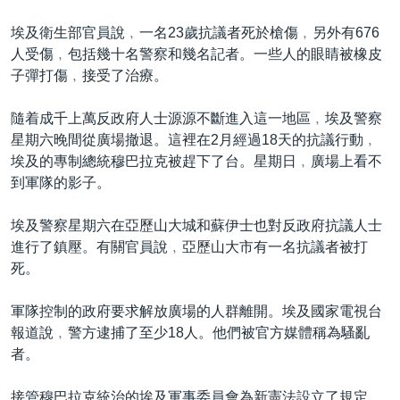
埃及衛生部官員說﹐一名23歲抗議者死於槍傷﹐另外有676
人受傷﹐包括幾十名警察和幾名記者。一些人的眼睛被橡皮
子彈打傷﹐接受了治療。
隨着成千上萬反政府人士源源不斷進入這一地區﹐埃及警察
星期六晚間從廣場撤退。這裡在2月經過18天的抗議行動﹐
埃及的專制總統穆巴拉克被趕下了台。星期日﹐廣場上看不
到軍隊的影子。
埃及警察星期六在亞歷山大城和蘇伊士也對反政府抗議人士
進行了鎮壓。有關官員說﹐亞歷山大市有一名抗議者被打
死。
軍隊控制的政府要求解放廣場的人群離開。埃及國家電視台
報道說﹐警方逮捕了至少18人。他們被官方媒體稱為騷亂
者。
接管穆巴拉克統治的埃及軍事委員會為新憲法設立了規定﹐