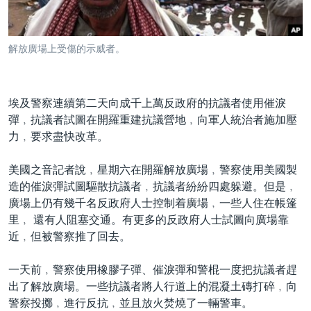
到
國際
檢
經貿
索
解放廣場上受傷的示威者。
視頻
音頻
每日視頻新聞
埃及警察連續第二天向成千上萬反政府的抗議者使用催淚
VOA 60秒 (國際)
時事經緯
彈﹐抗議者試圖在開羅重建抗議營地﹐向軍人統治者施加壓
國語
力﹐要求盡快改革。
美國專訊
新聞音頻
關注我們
視頻存檔
海外港人
美國之音記者說﹐星期六在開羅解放廣場﹐警察使用美國製
造的催淚彈試圖驅散抗議者﹐抗議者紛紛四處躲避。但是﹐
YOUTUBE頻道
港人港心
廣場上仍有幾千名反政府人士控制着廣場﹐一些人住在帳篷
美國透視
里﹐ 還有人阻塞交通。有更多的反政府人士試圖向廣場靠
其他語言網站
近﹐但被警察推了回去。
建國史話
廣播節目表
一天前﹐警察使用橡膠子彈、催淚彈和警棍一度把抗議者趕
出了解放廣場。一些抗議者將人行道上的混凝土磚打碎﹐向
警察投擲﹐進行反抗﹐並且放火焚燒了一輛警車。