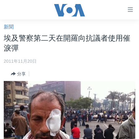
無
障
礙
新聞
主頁
鏈
埃及警察第二天在開羅向抗議者使用催
接
美國大選2024
淚彈
跳
港澳
轉
2011年11月20日
台灣
到
分享
內
美中關係
容
海外港人
跳
轉
新聞自由
到
揭謊頻道
導
航
美國
跳
中國
轉