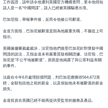
工作簽證，該申請令他遭到英國官方機構查問，更令他得知
該人是一名“中國間諜”，該人已經被英國驅逐出境。
巴加尼指，舉報事件後，反而令他被公司辭退。
金道方面指，巴加尼被辭退是因為他嚴重失職，不服從上司
指示。
英國僱傭審裁處裁決，法官指他們接受巴加尼針對懷疑中國
間諜的說法，又指金道未有嚴重質疑相關證據。法官指，巴
加尼是“不公平地被辭退”，原因是他揭露了與公眾利益有關
的事件。
法庭在今年6月處理賠償問題，判巴加尼應獲得564,672英
鎊，金額包括他之前的薪金，以及假如他未有被辭退的薪金
損失。
金道投資在英國已經不能再提供受監管的服務及產品。