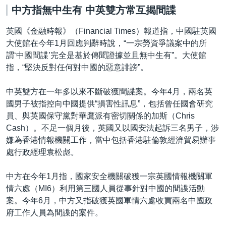
中方指無中生有 中英雙方常互揭間諜
英國《金融時報》（Financial Times）報道指，中國駐英國
大使館在今年1月回應判辭時說，“一宗勞資爭議案中的所
謂‘中國間諜’完全是基於傳聞證據並且無中生有”。大使館
指，“堅決反對任何對中國的惡意誹謗”。
中英雙方在一年多以來不斷破獲間諜案。今年4月，兩名英
國男子被指控向中國提供“損害性訊息”，包括曾任國會研究
員、與英國保守黨對華鷹派有密切關係的加斯（Chris
Cash）。不足一個月後，英國又以國安法起訴三名男子，涉
嫌為香港情報機關工作，當中包括香港駐倫敦經濟貿易辦事
處行政經理袁松彪。
中方在今年1月指，國家安全機關破獲一宗英國情報機關軍
情六處（MI6）利用第三國人員從事針對中國的間諜活動
案。今年6月，中方又指破獲英國軍情六處收買兩名中國政
府工作人員為間諜的案件。