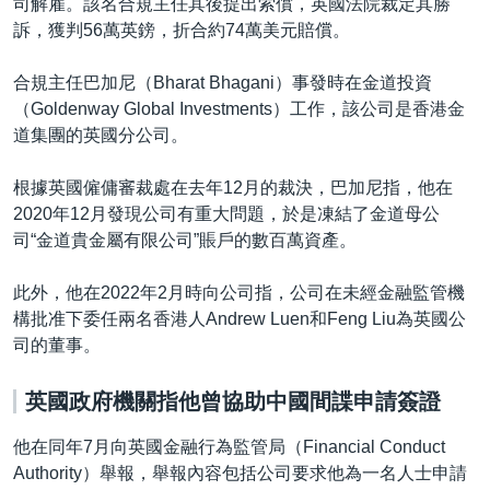
司解雇。該名合規主任其後提出索償，英國法院裁定其勝
訴，獲判56萬英鎊，折合約74萬美元賠償。
合規主任巴加尼（Bharat Bhagani）事發時在金道投資
（Goldenway Global Investments）工作，該公司是香港金
道集團的英國分公司。
根據英國僱傭審裁處在去年12月的裁決，巴加尼指，他在
2020年12月發現公司有重大問題，於是凍結了金道母公
司“金道貴金屬有限公司”賬戶的數百萬資產。
此外，他在2022年2月時向公司指，公司在未經金融監管機
構批准下委任兩名香港人Andrew Luen和Feng Liu為英國公
司的董事。
英國政府機關指他曾協助中國間諜申請簽證
他在同年7月向英國金融行為監管局（Financial Conduct
Authority）舉報，舉報內容包括公司要求他為一名人士申請