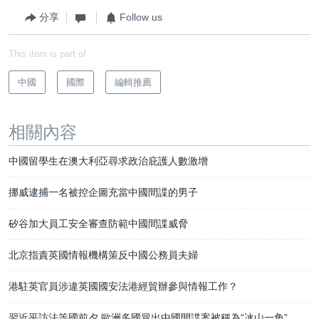
分享
Follow us
This item is part of
中國
國際
編輯推薦
相關內容
中國留學生在澳大利亞尋求政治庇護人數激增
挪威逮捕一名被控企圖充當中國間諜的男子
矽谷加大員工安全審查防範中國間諜威脅
北京指責英國情報機構策反中國公務員夫婦
港駐英官員涉違英國國安法港經貿辦參與情報工作？
習近平訪法等國前夕 歐洲多國冒出中國間諜案被稱為“冰山一角”