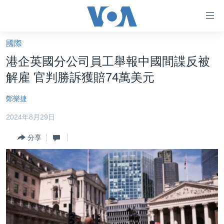
無
障
礙
國際
主頁
鏈
港企英國分公司員工舉報中國間諜反被
接
美國大選2024
解雇 官判勝訴獲賠74萬美元
跳
港澳
轉
鄭樂捷
台灣
到
2024年8月29日
內
美中關係
容
分享
海外港人
跳
轉
新聞自由
到
揭謊頻道
導
航
美國
跳
中國
轉