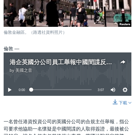
到
國際
檢
經貿
索
視頻
倫敦金融區。（路透社資料照片）
音頻
每日視頻新聞
倫敦 —
VOA 60秒 (國際)
時事經緯
國語
美國專訊
新聞音頻
港企英國分公司員工舉報中國間諜反被解雇 官判勝訴獲賠74萬美元
關注我們
by
美國之音
視頻存檔
海外港人
No media source currently available
YOUTUBE頻道
港人港心
0:00
3:07
美國透視
其他語言網站
下載
建國史話
廣播節目表
一名曾任港資投資公司的英國分公司的合規主任舉報，指公
司要求他協助一名懷疑是中國間諜的人取得簽證，最後被公