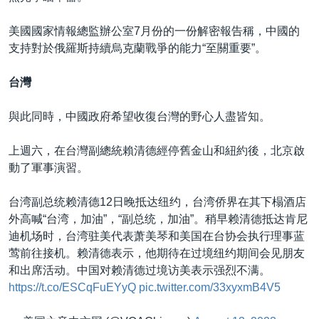
美國國家情報總監辦公室7月份的一份解密報告稱，中國的
支持對於俄羅斯持續烏克蘭戰爭的能力“至關重要”。
台灣
與此同時，中國政府希望收復台灣的野心人盡皆知。
上週六，在台灣副總統賴清德經停舊金山和紐約後，北京啟
動了軍事演習。
台湾副总统赖清德12日晚抵达纽约，台湾侨界在其下榻酒店
外高喊“台湾，加油”，“副总统，加油”。稍早赖清德抵达肯尼
迪机场时，台湾驻美代表萧美琴和美国在台协会执行理事蓝
莺前往接机。赖清德表示，他期待在过境纽约期间会见朋友
和出席活动。中国对赖清德过境访美表示强烈不满。
https://t.co/ESCqFuEYyQ
pic.twitter.com/33xyxmB4V5