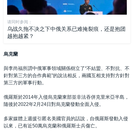
请同时参阅：
乌战久拖不决之下中俄关系已难掩裂痕，还是抱团
越抱越紧？
烏克蘭
與李尚福所謂中俄軍事領域關係樹立了“不結盟、不對抗、不
針對第三方的合作典範”的說法相反，兩國互相支持對方針對
第三方的軍事行動。
俄羅斯於2014年入侵烏克蘭東部並非法吞併克里米亞半島，
隨後於2022年2月24日對烏克蘭發動全面入侵。
多家媒體上週援引匿名美國官員的話說，自俄羅斯發動入侵
以來，已有近50萬烏克蘭和俄羅斯士兵傷亡。