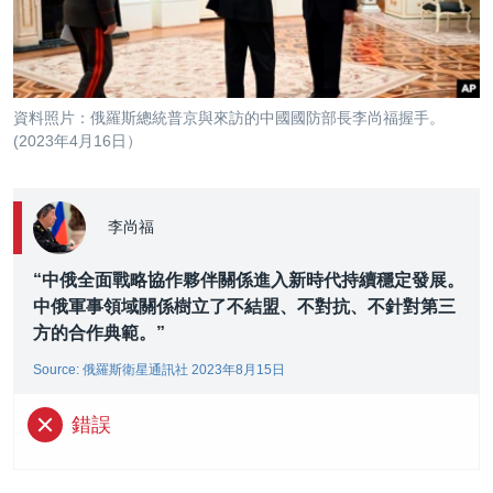
到
國際
檢
經貿
索
視頻
資料照片：俄羅斯總統普京與來訪的中國國防部長李尚福握手。
音頻
每日視頻新聞
(2023年4月16日）
VOA 60秒 (國際)
時事經緯
國語
美國專訊
新聞音頻
李尚福
關注我們
視頻存檔
海外港人
“中俄全面戰略協作夥伴關係進入新時代持續穩定發展。
YOUTUBE頻道
港人港心
中俄軍事領域關係樹立了不結盟、不對抗、不針對第三
方的合作典範。”
美國透視
其他語言網站
Source: 俄羅斯衛星通訊社 2023年8月15日
建國史話
廣播節目表
錯誤