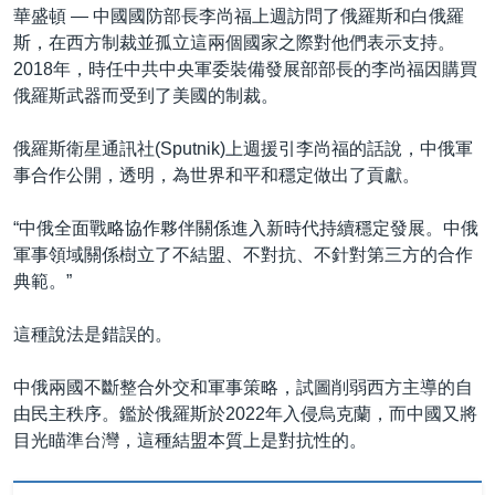
華盛頓 —
中國國防部長李尚福上週訪問了俄羅斯和白俄羅
斯，在西方制裁並孤立這兩個國家之際對他們表示支持。
2018年，時任中共中央軍委裝備發展部部長的李尚福因購買
俄羅斯武器而受到了美國的制裁。
俄羅斯衛星通訊社(Sputnik)上週援引李尚福的話說，中俄軍
事合作公開，透明，為世界和平和穩定做出了貢獻。
“中俄全面戰略協作夥伴關係進入新時代持續穩定發展。中俄
軍事領域關係樹立了不結盟、不對抗、不針對第三方的合作
典範。”
這種說法是錯誤的。
中俄兩國不斷整合外交和軍事策略，試圖削弱西方主導的自
由民主秩序。鑑於俄羅斯於2022年入侵烏克蘭，而中國又將
目光瞄準台灣，這種結盟本質上是對抗性的。