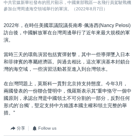
中共官媒新華社發布的照片顯示，中國東部戰區一名飛行員駕駛戰機
參加台灣周邊海空領域舉行的軍演。（2022年8月7日）
2022年，在時任美國眾議院議長南希·佩洛西(Nancy Pelosi)
訪台後，中國解放軍在台灣周邊舉行了近年來最大規模的軍
演。
當時三天的環島演習包括實彈射擊，其中一些導彈墜入日本
和菲律賓的專屬經濟區。與過去相比，這次軍演基本封鎖台
灣的海空域，一些演習活動甚至進入到台灣領水。
在台灣問題上，莫斯科一貫對北京持支持態度。今年3月，
兩國發表的一份聯合聲明中，俄羅斯表示其“重申恪守一個中
國原則，承認台灣是中國領土不可分割的一部分，反對任何
形式的'台獨'，堅定支持中方維護本國主權和領土完整的舉
措。”
分享
Follow us