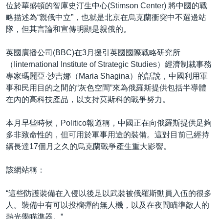
位於華盛頓的智庫史汀生中心(Stimson Center) 將中國的戰
略描述為“親俄中立”，也就是北京在烏克蘭衝突中不選邊站
隊，但其言論和宣傳明顯是親俄的。
英國廣播公司(BBC)在3月援引英國國際戰略研究所
（Iinternational Institute of Strategic Studies）經濟制裁事務
專家瑪麗亞·沙吉娜（Maria Shagina）的話說，中國利用軍
事和民用目的之間的“灰色空間”來為俄羅斯提供包括半導體
在內的高科技產品，以支持莫斯科的戰爭努力。
本月早些時候，Politico報道稱，中國正在向俄羅斯提供足夠
多非致命性的，但可用於軍事用途的裝備。這對目前已經持
續長達17個月之久的烏克蘭戰爭產生重大影響。
該網站稱：
“這些防護裝備在入侵以後足以武裝被俄羅斯動員入伍的很多
人。裝備中有可以投榴彈的無人機，以及在夜間瞄準敵人的
熱光學瞄準器。”