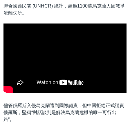
聯合國難民署 (UNHCR) 統計，超過1100萬烏克蘭人因戰爭
流離失所。
儘管俄羅斯入侵烏克蘭遭到國際譴責，但中國拒絕正式譴責
俄羅斯，堅稱“對話談判是解決烏克蘭危機的唯一可行出
路”。