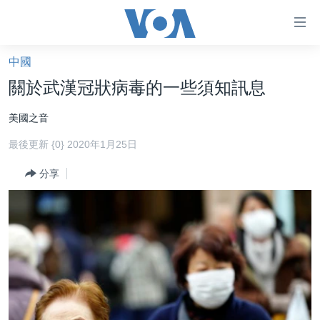
無
障
礙
中國
主頁
鏈
關於武漢冠狀病毒的一些須知訊息
接
美國大選2024
美國之音
跳
港澳
轉
最後更新 {0} 2020年1月25日
台灣
到
內
分享
美中關係
容
海外港人
跳
轉
新聞自由
到
揭謊頻道
導
航
美國
跳
中國
轉