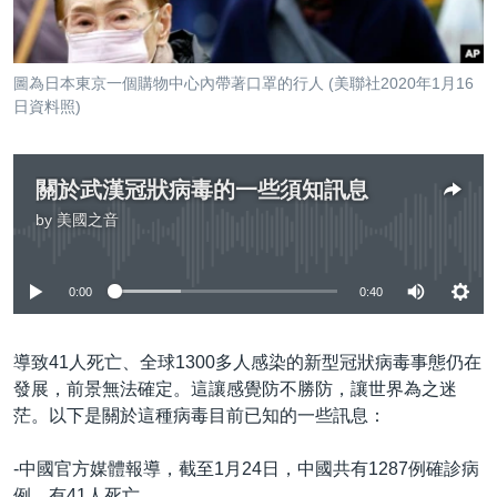
到
國際
檢
經貿
索
圖為日本東京一個購物中心內帶著口罩的行人 (美聯社2020年1月16
視頻
日資料照)
音頻
每日視頻新聞
VOA 60秒 (國際)
時事經緯
關於武漢冠狀病毒的一些須知訊息
國語
美國專訊
新聞音頻
by
美國之音
No media source currently available
關注我們
視頻存檔
海外港人
0:00
0:40
YOUTUBE頻道
港人港心
美國透視
其他語言網站
導致41人死亡、全球1300多人感染的新型冠狀病毒事態仍在
建國史話
發展，前景無法確定。這讓感覺防不勝防，讓世界為之迷
茫。以下是關於這種病毒目前已知的一些訊息：
廣播節目表
-中國官方媒體報導，截至1月24日，中國共有1287例確診病
例，有41人死亡。