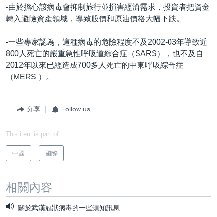
-由於擔心該病毒會抑制旅行並損害經濟需求，投資者把資金
轉入避險資產領域，導致股價和原油價格大幅下跌。
-一些專家認為，這種病毒的危險程度不及2002-03年導致近
800人死亡的嚴重急性呼吸道綜合症（SARS），也不及自
2012年以來已經造成700多人死亡的中東呼吸綜合症
（MERS ）。
分享
Follow us
This item is part of
中國
國際
相關內容
關於武漢冠狀病毒的一些須知訊息