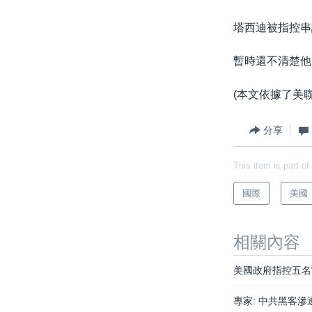
塔西迪被指控串
暫時還不清楚他
(本文依據了美
分享
This item is part of
國際
美國
相關內容
美國政府指控五名
專家: 中共黑客