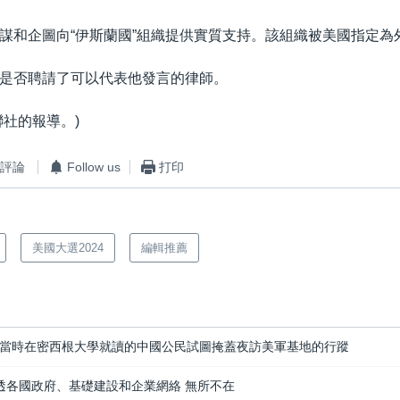
謀和企圖向“伊斯蘭國”組織提供實質支持。該組織被美國指定為
是否聘請了可以代表他發言的律師。
聯社的報導。)
評論
Follow us
打印
美國大選2024
編輯推薦
當時在密西根大學就讀的中國公民試圖掩蓋夜訪美軍基地的行蹤
滲透各國政府、基礎建設和企業網絡 無所不在