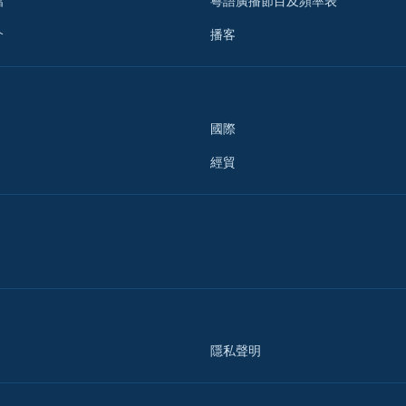
檔
粵語廣播節目及頻率表
介
播客
國際
經貿
隱私聲明