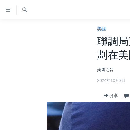
無
障
礙
檢
主頁
索
美國
鏈
美國大選2024
聯調局
接
港澳
跳
劃在美
轉
台灣
到
美中關係
美國之音
內
容
海外港人
2024年10月9日
跳
新聞自由
轉
分享
到
揭謊頻道
導
美國
航
跳
中國
轉