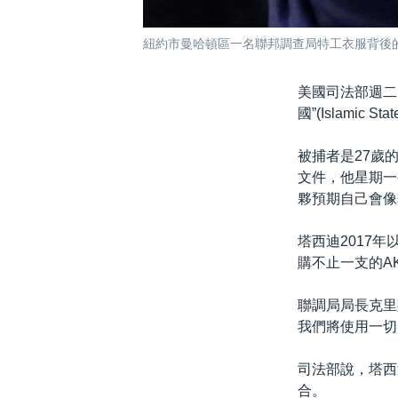
紐約市曼哈頓區一名聯邦調查局特工衣服背後的聯調
美國司法部週二(
國”(Islam
被捕者是27歲的俄
文件，他星期一
夥預期自己會像
塔西迪2017
購不止一支的A
聯調局局長克里斯
我們將使用一切
司法部說，塔西
合。