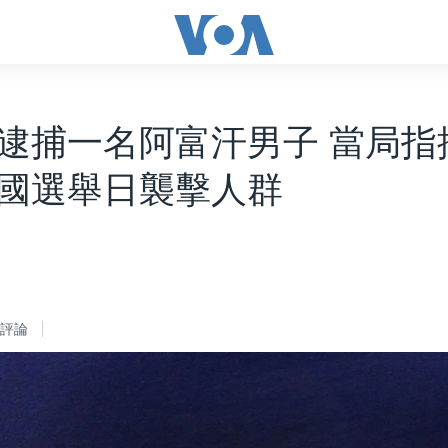
逮捕一名阿富汗男子 當局指
國選舉日襲擊人群
評論