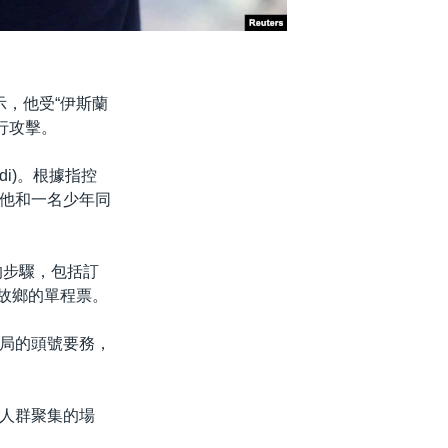
示，他受“伊斯蘭
進行攻擊。
di)。根據指控
他和一名少年同
的步驟，包括訂
汗故鄉的單程票。
聯調局的頭號要務，
人群聚集的場