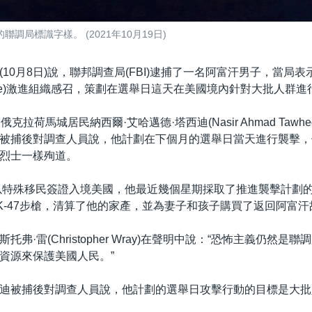
局標識字樣。 (2021年10月19日)
10月8日)說，聯邦調查局(FBI)逮捕了一名阿富汗男子，當局表
ic State)激進組織感召，策劃在選舉日這天在美國境內針對大批人群
克拉荷馬城居民納西爾·艾哈邁德·塔西迪(Nasir Ahmad Tawhe
被捕後對調查人員說，他計劃在下個月的選舉日當天進行襲擊，
烈士一樣殉道。
年以特殊移民簽證入境美國，他最近幾個星期採取了推進襲擊計劃
K-47步槍，清算了他的家產，並為妻子和孩子購買了返回阿富
托弗·雷(Christopher Wray)在聲明中說：“恐怖主義仍然是
資源來保護美國人民。”
迪被捕後對調查人員說，他計劃的選舉日攻擊行動的目標是大批