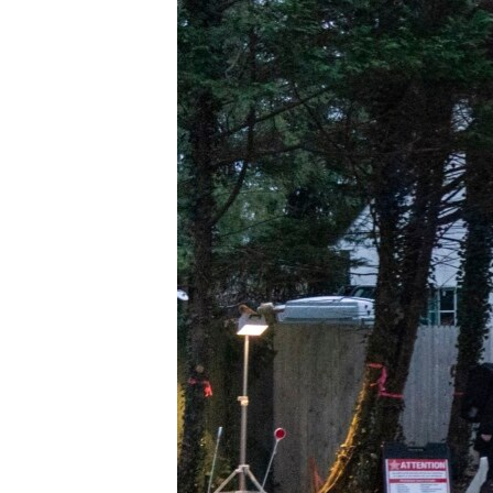
國際
到
檢
經貿
索
視頻
音頻
每日視頻新聞
VOA 60秒 (國際)
時事經緯
美國專訊
新聞音頻
視頻存檔
海外港人
YOUTUBE頻道
港人港心
美國透視
建國史話
廣播節目表