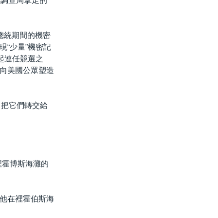
邦調查局拿走的
總統期間的機密
“少量”機密記
起連任競選之
向美國公眾塑造
即把它們轉交給
裡霍博斯海灘的
他在裡霍伯斯海