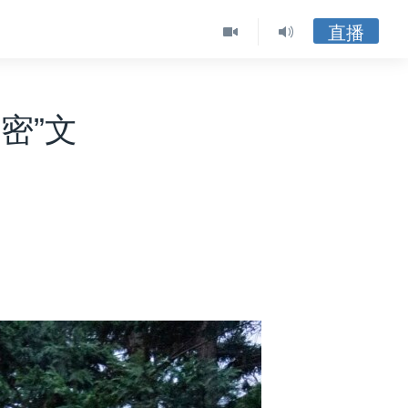
直播
密”文