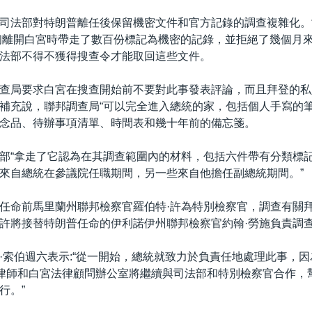
司法部對特朗普離任後保留機密文件和官方記錄的調查複雜化。
年初離開白宮時帶走了數百份標記為機密的記錄，並拒絕了幾個月
法部不得不獲得搜查令才能取回這些文件。
查局要求白宮在搜查開始前不要對此事發表評論，而且拜登的私
補充說，聯邦調查局“可以完全進入總統的家，包括個人手寫的
念品、待辦事項清單、時間表和幾十年前的備忘箋。
部“拿走了它認為在其調查範圍內的材料，包括六件帶有分類標
來自總統在參議院任職期間，另一些來自他擔任副總統期間。”
任命前馬里蘭州聯邦檢察官羅伯特·許為特別檢察官，調查有關
許將接替特朗普任命的伊利諾伊州聯邦檢察官約翰·勞施負責調
·索伯週六表示:“從一開始，總統就致力於負責任地處理此事，
的律師和白宮法律顧問辦公室將繼續與司法部和特別檢察官合作，
行。”