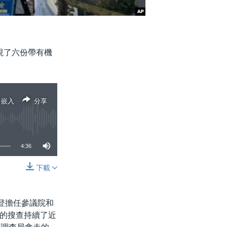
現了六份帶有機
嵌入
分享
4:36
下載
分享
拜登擔任參議院和
的搜查持續了近