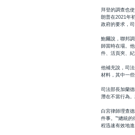
拜登的調查也使
朗普在2021
政府的要求，司
鮑爾說，聯邦調
師當時在場。他
件、活頁夾、紀
他補充說，司法
材料，其中一些
司法部長加蘭德
潛在不當行為。
白宮律師理查德
件事。”“總統
程迅速有效地進