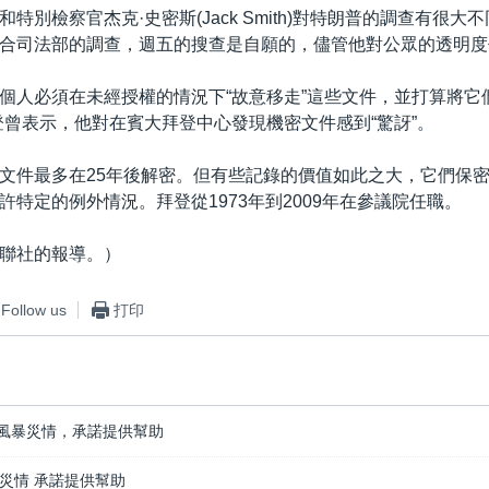
特別檢察官杰克·史密斯(Jack Smith)對特朗普的調查有很大
合司法部的調查，週五的搜查是自願的，儘管他對公眾的透明度
個人必須在未經授權的情況下“故意移走”這些文件，並打算將它
登曾表示，他對在賓大拜登中心發現機密文件感到“驚訝”。
文件最多在25年後解密。但有些記錄的價值如此之大，它們保
許特定的例外情況。拜登從1973年到2009年在參議院任職。
聯社的報導。）
Follow us
打印
風暴災情，承諾提供幫助
災情 承諾提供幫助