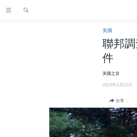
無
障
礙
檢
主頁
索
美國
鏈
美國大選2024
聯邦調
接
港澳
跳
件
轉
台灣
到
美中關係
美國之音
內
容
海外港人
2023年1月22日
跳
新聞自由
轉
分享
到
揭謊頻道
導
美國
航
跳
中國
轉