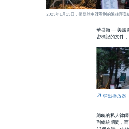
2023年1月13日，從媒體車裡看到的通往拜
華盛頓 —
美國
密標記的文件，
彈出播放器
總統的私人律師鮑
副總統期間，而