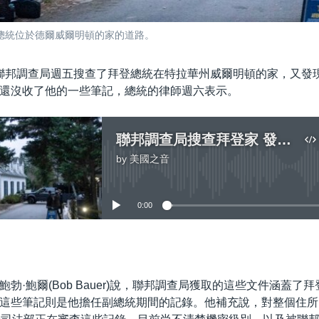
登總統位於德爾威爾明頓的家的道路。
聯邦調查局週五搜查了拜登總統在特拉華州威爾明頓的家，又發
還沒收了他的一些筆記，總統的律師週六表示。
聯邦調查局搜查拜登家 發現標記“機密”文件
by
美國之音
No media source currently available
0:00
嵌入
勃·鮑爾(Bob Bauer)說，聯邦調查局獲取的這些文件涵蓋了
這些筆記則是他擔任副總統期間的記錄。他補充說，對整個住所