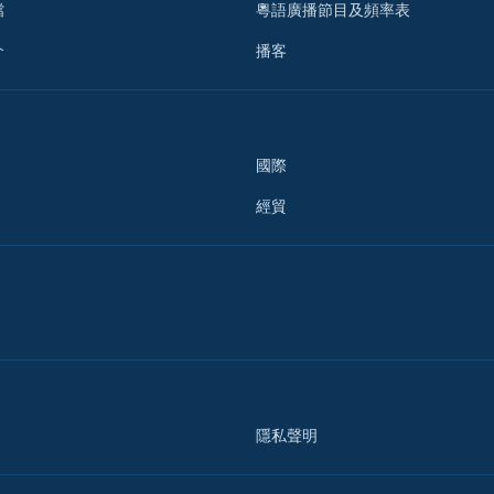
檔
粵語廣播節目及頻率表
介
播客
國際
經貿
隱私聲明