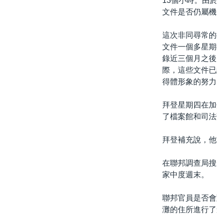
13個小時。由
文件是否仍屬機
這次非同尋常的
文件一個多星期
錄近三個月之後
際，這些文件已
得體形象的努力
拜登星期四在加
了檔案館和司法
拜登補充說，他
在聯邦調查局搜
家中度週末。
聯邦官員是否會
灘的住所進行了