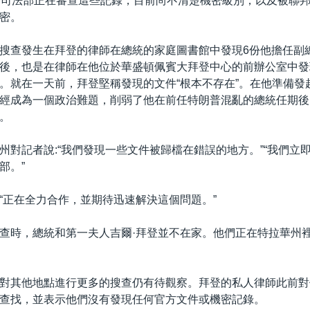
於司法部正在審查這些記錄，目前尚不清楚機密級別，以及被聯
密。
搜查發生在拜登的律師在總統的家庭圖書館中發現6份他擔任副
後，也是在律師在他位於華盛頓佩賓大拜登中心的前辦公室中發現
。就在一天前，拜登堅稱發現的文件“根本不存在”。在他準備發
經成為一個政治難題，削弱了他在前任特朗普混亂的總統任期後
。
州對記者說:“我們發現一些文件被歸檔在錯誤的地方。”“我們立
部。”
“正在全力合作，並期待迅速解決這個問題。”
查時，總統和第一夫人吉爾·拜登並不在家。他們正在特拉華州
對其他地點進行更多的搜查仍有待觀察。拜登的私人律師此前對
查找，並表示他們沒有發現任何官方文件或機密記錄。