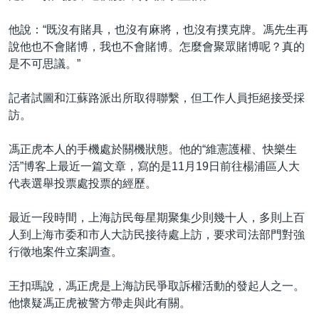
他說：“既沒有賭具，也沒有麻將，也沒有撲克牌。馮先生再
說他也不會賭博，我也不會賭博。怎麼會聚眾賭博呢？真的
是不可思議。”
記者試圖和江蘇路派出所取得聯繫，但工作人員拒絕接受採
訪。
馮正虎本人的手機處於關機狀態。他的“維憲護權、快樂生
活”博客上最近一篇文章，寫的是11月19日前往楊浦區人大
代表選舉投票處投票的經歷。
最近一段時間，上海訪民每星期聚集少則幾十人，多則上百
人到上海市委和市人大訪民接待處上訪，要求司法部門對強
行徵地案件立案調查。
王扣瑪說，馮正虎是上海訪民爭取訴權活動的發起人之一。
他懷疑馮正虎被警方帶走與此有關。