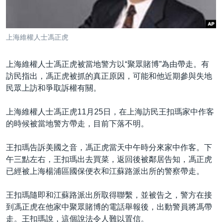
到
國際
檢
經貿
索
上海維權人士馮正虎
視頻
音頻
每日視頻新聞
上海維權人士馮正虎被當地警方以“聚眾賭博”為由帶走。有
訪民指出，馮正虎被抓的真正原因，可能和他近期參與失地
VOA 60秒 (國際)
時事經緯
民眾上訪和爭取訴權有關。
國語
美國專訊
新聞音頻
上海維權人士馮正虎11月25日，在上海訪民王扣瑪家中作客
關注我們
視頻存檔
海外港人
的時候被當地警方帶走，目前下落不明。
YOUTUBE頻道
港人港心
王扣瑪告訴美國之音，馮正虎當天中午時分來家中作客。下
美國透視
午三點左右，王扣瑪出去買菜，返回後被鄰居告知，馮正虎
其他語言網站
建國史話
已經被上海楊浦區國保便衣和江蘇路派出所的警察帶走。
廣播節目表
王扣瑪隨即和江蘇路派出所取得聯繫，並被告之，警方在接
到馮正虎在他家中聚眾賭博的電話舉報後，出動警員將馮帶
走。王扣瑪說，這個說法令人難以置信。