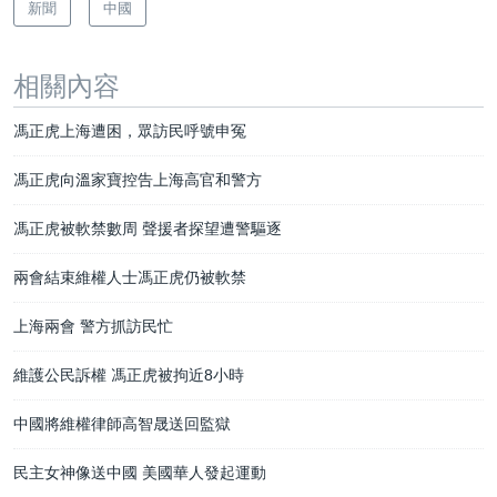
新聞
中國
相關內容
馮正虎上海遭困，眾訪民呼號申冤
馮正虎向溫家寶控告上海高官和警方
馮正虎被軟禁數周 聲援者探望遭警驅逐
兩會結束維權人士馮正虎仍被軟禁
上海兩會 警方抓訪民忙
維護公民訴權 馮正虎被拘近8小時
中國將維權律師高智晟送回監獄
民主女神像送中國 美國華人發起運動