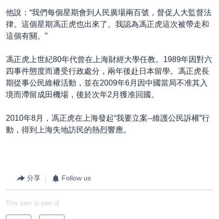
他說：“我們每個星期會到人民廣場兩百號，督促人大監督法
律。這個星期馮正虎也出來了。我認為馮正虎這次被帶走和
這個有關。”
馮正虎上世紀80年代曾在上海財經大學任教。1989年因對六
四事件態度而遭受行政處分，兩年後赴日本留學。馮正虎長
期從事公民維權活動，並在2009年6月因中國當局不准其入
境而滯留成田機場，後於次年2月獲准回國。
2010年8月，馮正虎在上海發起“我要立案--維護公民訴權”行
動，得到上海失地訪民的熱烈響應。
分享
Follow us
This item is part of