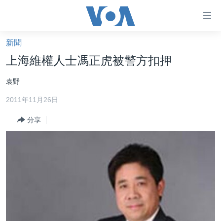
無
障
礙
新聞
主頁
鏈
上海維權人士馮正虎被警方扣押
接
美國大選2024
袁野
跳
港澳
轉
2011年11月26日
台灣
到
內
分享
美中關係
容
海外港人
跳
轉
新聞自由
到
揭謊頻道
導
航
美國
跳
中國
轉