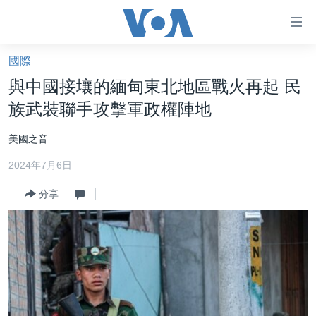
無
障
礙
國際
主頁
鏈
與中國接壤的緬甸東北地區戰火再起 民
接
美國大選2024
族武裝聯手攻擊軍政權陣地
跳
港澳
轉
美國之音
台灣
到
2024年7月6日
內
美中關係
容
分享
海外港人
跳
轉
新聞自由
到
揭謊頻道
導
航
美國
跳
中國
轉