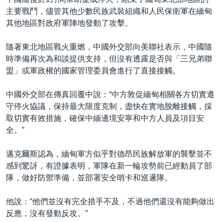
主要戰鬥，儘管其他少數民族武裝組織和人民保衛軍在緬甸
其他地區對政府軍陣地發動了攻擊。
隨著東北地區戰火重燃，中國外交部向美聯社表示，中國隨
時準備再次為和談提供支持，但沒有透露是否與「三兄弟聯
盟」或軍政權的國家管理委員會進行了直接接觸。
中國外交部在傳真回覆中說：“中方敦促緬甸相關各方切實遵
守停火協議，保持最大限度克制，盡快在實地脫離接觸，採
取切實有效措施，確保中緬邊境安寧和中方人員及項目安
全。”
邁克爾斯認為，緬甸軍方似乎對德昂民族解放軍的襲擊並不
感到驚訝，有證據表明，軍隊在新一輪攻勢前已經動員了部
隊，做好防禦準備，並部署安全哨卡和巡邏隊。
他說：“他們並沒有完全措手不及，不過他們還沒有能夠做出
反應，沒有發動反攻。”