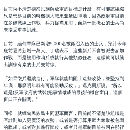
目前尚不清楚德昂民族解放軍的目標是什麼，有可能該組織
只是想趁目前的時機擴大戰果並鞏固陣地，因為政府軍目前
在多條戰線上作戰，兵力捉襟見肘，而新一批徵召的士兵尚
未接受軍事訓練。
目前，緬甸軍隊已新增5,000名被徵召入伍的士兵，預計今年
底前還將新增一萬人。丁瑞表示，這些新兵不會被派去參加
作戰，而是被用作哨兵或執行其他類似任務，這樣就可以騰
出訓練有素的士兵去前線。
「如果徵兵繼續進行，軍隊就能夠阻止這些攻勢，並堅持到
年底，那麼明年就有可能發動反攻，」邁克爾斯說。 “所以
這是(反軍政府的武裝)把事情做成的最後的機會窗口，這個
窗口正在關閉。”
同樣，就緬甸民族民主同盟軍而言，目前尚不清楚該組織是
否計劃加入更廣泛的攻勢，或者是否打算用武力奪取被包圍
的臘戍，或者對其進行圍攻，或者只是牽制目前被困在那裡