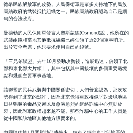
德昂民族解放軍的攻勢。人民保衛軍是眾多支持地下的民族
團結政府的武裝抵抗組織之一。民族團結政府認為自己是緬
甸的合法政府。
曼德勒的人民保衛軍發言人奧斯蒙德(Osmond)說，他所在的
武裝組織和當地其他抵抗組織已經佔領了近20個軍事哨所。
出於安全考慮，他只要求使用自己的綽號。
「三兄弟聯盟」去年10月發動攻勢後，進展迅速，佔領了北
部和東北部大片領土，其中包括與中國接壤的多個重要過境
點和幾個主要軍事基地。
該聯盟的民兵武裝與中國關係密切，人們普遍認為，那次攻
勢得到了北京的默許，因為北京覺得軍政權似乎對邊境地區
日益猖獗的毒品交易以及愈演愈烈的網絡詐騙中心無動於
衷，因此對軍政權越來越不滿。那些詐騙中心的工作人員是
從中國和該地區其他地方販賣來的。
中國隨後於1月間幫助促成停火，結束了緬甸東北部地區的