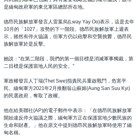
是緬甸政府軍的東北軍區總部所在地。
德昂民族解放軍發言人雷葉烏(Lway Yay Oo)表示，這是去年
10月的「1027」攻勢的下一階段。德昂民族解放軍上週表
示，雖然有停火協議，但軍方仍以砲擊和空襲挑釁，德昂民
族解放軍於是反擊。
她說：“在第二階段，我們的第一個目標是消滅軍事獨裁，第
二目標是保護當地人民的安全。”
軍政權發言人丁瑞(Thet Swe)指責民兵重啟戰鬥，危害平
民。緬甸軍方2021年2月推翻翁山蘇姬(Aung San Suu Kyi)
的民選政府，奪取了政權。
他在給美聯社(AP)的電子郵件中表示：「在德昂民族解放軍
開始違反停火協議之際，緬甸軍方正在保護當地少數民族的
生命和財產。」他在原文中提到德昂民族解放軍時使用了緬
甸名稱。