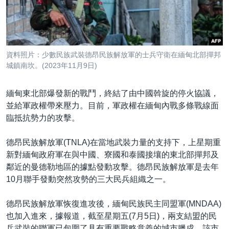
到
國際
檢
經貿
索
視頻
資料照片：少數民族武裝德昂民族解放軍的士兵守衛在緬甸北部撣邦
音頻
每日視頻新聞
城鎮南坎。(2023年11月9日)
VOA 60秒 (國際)
時事經緯
國語
緬甸東北部爆發新的戰鬥，終結了由中國斡旋的停火協議，
美國專訊
新聞音頻
並給軍政權帶來壓力。目前，軍政權在緬甸內戰多條戰線面
臨抵抗勢力的攻擊。
關注我們
視頻存檔
海外港人
YOUTUBE頻道
港人港心
德昂民族解放軍(TNLA)在當地武裝力量的支持下，上星期重
新對緬甸政府軍在與中國、寮國和泰國接壤的東北部撣邦及
美國透視
其他語言網站
鄰近的曼德勒地區的據點發動攻擊。德昂民族解放軍是去年
建國史話
10月聯手發動突然攻勢的三大民兵組織之一。
廣播節目表
德昂民族解放軍恢復進攻後，緬甸民族民主同盟軍(MNDAA)
也加入進來，據報道，截至星期五(7月5日)，兩支結盟的民
兵武裝的聯軍已包圍了具有重要戰略意義的城市臘戍，該市