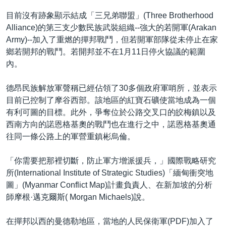
目前沒有跡象顯示結成「三兄弟聯盟」(Three Brotherhood
Alliance)的第三支少數民族武裝組織--強大的若開軍(Arakan
Army)--加入了重燃的撣邦戰鬥，但若開軍部隊從未停止在家
鄉若開邦的戰鬥。若開邦並不在1月11日停火協議的範圍
內。
德昂民族解放軍聲稱已經佔領了30多個政府軍哨所，並表示
目前已控制了摩谷西部。該地區的紅寶石礦使當地成為一個
有利可圖的目標。此外，爭奪位於公路交叉口的皎梅鎮以及
西南方向的諾恩格基奧的戰鬥也在進行之中，諾恩格基奧通
往同一條公路上的軍營重鎮彬烏倫。
「你需要把那裡切斷，防止軍方增派援兵，」國際戰略研究
所(International Institute of Strategic Studies)「緬甸衝突地
圖」(Myanmar Conflict Map)計畫負責人、在新加坡的分析
師摩根·邁克爾斯( Morgan Michaels)說。
在撣邦以西的曼德勒地區，當地的人民保衛軍(PDF)加入了