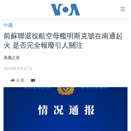
無
障
礙
中國
主頁
鏈
前蘇聯退役航空母艦明斯克號在南通起
接
美國大選2024
火 是否完全報廢引人關注
跳
港澳
轉
美國之音
台灣
到
2024年8月17日
內
美中關係
容
分享
海外港人
跳
轉
新聞自由
到
揭謊頻道
導
航
美國
跳
中國
轉