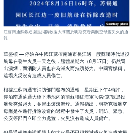
到
國際
檢
經貿
索
視頻
江蘇南通蘇錫通園區消防救援大隊關於明斯克廢棄航空母艦失火的通
音頻
每日視頻新聞
報
VOA 60秒 (國際)
時事經緯
國語
華盛頓 —
停泊在中國江蘇省南通市長江邊一艘蘇聯時代退役
美國專訊
新聞音頻
航母在發生火災一天之後，艦體星期六（8月17日）仍然冒
出濃煙，而消防人員也在為滅火而持續努力。中國官媒稱，
關注我們
視頻存檔
海外港人
這場火災沒有造成人員傷亡。
YOUTUBE頻道
港人港心
根據江蘇南通市消防部門發布的通報，星期五下午4時許，
美國透視
其他語言網站
停泊南通蘇通大橋下港池內的前蘇聯紅海軍“明斯克”號退役
建國史話
航母突然起火，並冒出滾滾濃煙。通報指出，明斯克號航空
母艦是在進行拆除改造的過程中發生了火災，消防、緊急、
廣播節目表
公安等部門立即全力處置，火災沒有造成人員傷亡。
但是通報並未說明艦上的大火是否已經撲滅或火災造成的損