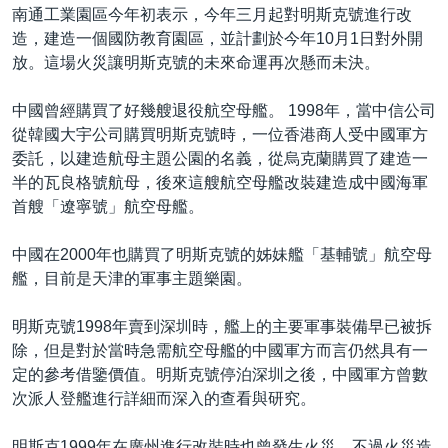
南通工業園區今年初表示，今年三月起對明斯克號進行改
造，建造一個國防教育園區，並計劃於今年10月1日對外開
放。這場火災讓明斯克號的未來命運再次懸而未決。
中國曾經購買了好幾艘退役航空母艦。 1998年，當中信公司
從韓國大宇公司購買明斯克號時，一位香港商人受中國軍方
委託，以建造航母主題公園的名義，從烏克蘭購買了建造一
半的瓦良格號航母，後來這艘航空母艦改裝建造成中國海軍
首艘「遼寧號」航空母艦。
中國在2000年也購買了明斯克號的姊妹艦「基輔號」航空母
艦，目前是天津的軍事主題樂園。
明斯克號1998年賣到深圳時，艦上的主要軍事裝備早已被拆
除，但是對於當時急需航空母艦的中國軍方而言仍然具有一
定的參考借鑒價值。明斯克號停泊深圳之後，中國軍方曾數
次派人登艦進行詳細而深入的查看與研究。
明斯克1999年在廣州進行改裝時也曾發生火災，不過火災造