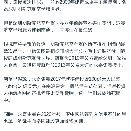
團，隨後被送往深圳，並於2000年建造成軍事主題樂園，名
為深圳明斯克航空母艦世界。
但是深圳明斯克航空母艦世界八年前經營不善而關門，這艘
航空母艦就被運到南通，一直停泊在長江邊。
根據南華早報的報道，明斯克航空母艦的所有權在中國已經
數次易手。中信集團最初從韓國大宇公司買下這艘航母，隨
後建成明斯克航母世界。該航母2010年又被賣給深圳一家私
人企業。最後這艘航母於2013年又被大連的永嘉集團接手。
南華早報說，永嘉集團2017年就準備投資100億元人民幣
（約合14億美元）在南通建造一個航母主題公園，但是投資
人抱怨有關的審批程序太繁雜費時，這一計劃最終胎死腹
中。
同時，永嘉集團在2020年被一家中國法院列入信用不佳的黑
名單，航母主題樂園建設更加遙遙無期。