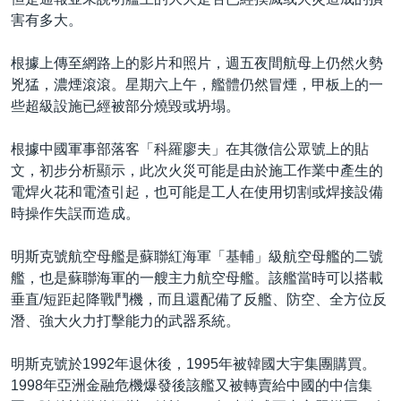
害有多大。
根據上傳至網路上的影片和照片，週五夜間航母上仍然火勢
兇猛，濃煙滾滾。星期六上午，艦體仍然冒煙，甲板上的一
些超級設施已經被部分燒毀或坍塌。
根據中國軍事部落客「科羅廖夫」在其微信公眾號上的貼
文，初步分析顯示，此次火災可能是由於施工作業中產生的
電焊火花和電渣引起，也可能是工人在使用切割或焊接設備
時操作失誤而造成。
明斯克號航空母艦是蘇聯紅海軍「基輔」級航空母艦的二號
艦，也是蘇聯海軍的一艘主力航空母艦。該艦當時可以搭載
垂直/短距起降戰鬥機，而且還配備了反艦、防空、全方位反
潛、強大火力打擊能力的武器系統。
明斯克號於1992年退休後，1995年被韓國大宇集團購買。
1998年亞洲金融危機爆發後該艦又被轉賣給中國的中信集