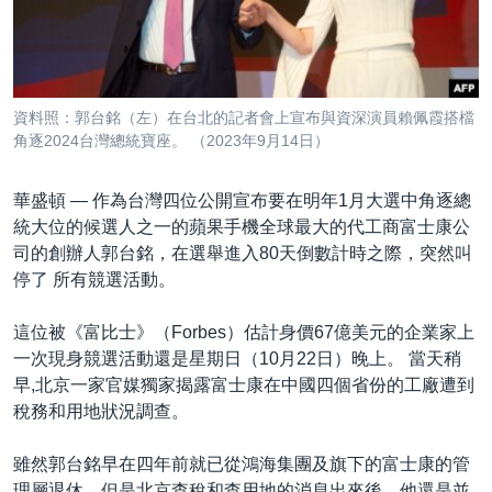
到
國際
檢
經貿
索
視頻
資料照：郭台銘（左）在台北的記者會上宣布與資深演員賴佩霞搭檔
音頻
每日視頻新聞
角逐2024台灣總統寶座。 （2023年9月14日）
VOA 60秒 (國際)
時事經緯
國語
華盛頓 —
作為台灣四位公開宣布要在明年1月大選中角逐總
美國專訊
新聞音頻
統大位的候選人之一的蘋果手機全球最大的代工商富士康公
司的創辦人郭台銘，在選舉進入80天倒數計時之際，突然叫
關注我們
視頻存檔
海外港人
停了 所有競選活動。
YOUTUBE頻道
港人港心
這位被《富比士》（Forbes）估計身價67億美元的企業家上
美國透視
其他語言網站
一次現身競選活動還是星期日（10月22日）晚上。 當天稍
建國史話
早,北京一家官媒獨家揭露富士康在中國四個省份的工廠遭到
稅務和用地狀況調查。
廣播節目表
雖然郭台銘早在四年前就已從鴻海集團及旗下的富士康的管
理層退休，但是北京查稅和查用地的消息出來後，他還是並