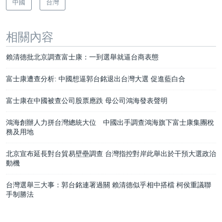
中國
台灣
相關內容
賴清德批北京調查富士康：一到選舉就逼台商表態
富士康遭查分析: 中國想逼郭台銘退出台灣大選 促進藍白合
富士康在中國被查公司股票應跌 母公司鴻海發表聲明
鴻海創辦人力拼台灣總統大位 中國出手調查鴻海旗下富士康集團稅
務及用地
北京宣布延長對台貿易壁壘調查 台灣指控對岸此舉出於干預大選政治
動機
台灣選舉三大事：郭台銘連署過關 賴清德似乎相中搭檔 柯侯重議聯
手制勝法