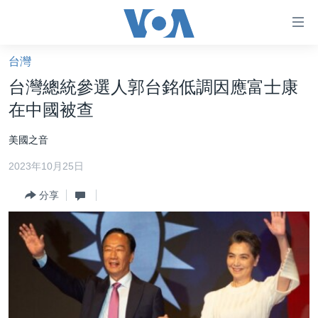
無
障
礙
台灣
主頁
鏈
台灣總統參選人郭台銘低調因應富士康
接
美國大選2024
在中國被查
跳
港澳
轉
美國之音
台灣
到
2023年10月25日
內
美中關係
容
分享
海外港人
跳
轉
新聞自由
到
揭謊頻道
導
航
美國
跳
中國
轉