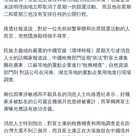
未說明理由地立即取消了星期一的競選活動。 而且他在星期
二和星期三也沒有安排任何的公開行程。
路透社報道說，對於一位先前頻繁舉辦和出席競選活動的人
而言，突然隱身顯得很不尋常。
民族主義傾向嚴重的中國官媒《環球時報》星期天引述消息
人士的話獨家報道說，中國稅務部門近期“依法”對富士康集
團在廣東、江蘇等地的重點企業進行“稅務稽查”，自然資源
部門則 對該公司在河南、湖北等地的重點企業用地進行現場
調查。
兩位因事涉敏感而不願具名的消息人士向路透社表示，好幾
家未被點名的公司最近幾個月也曾經被審計，而單獨將富士
康曝光應該有政治含義。
消息人士特別指出，對富士康的稅務稽查和用地調查是在距
台灣大選不到三個月，而且富士康正在大張旗鼓在中國境外