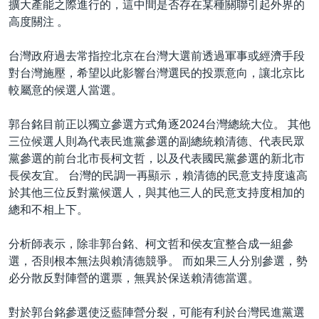
擴大產能之際進行的，這中間是否存在某種關聯引起外界的
高度關注 。
台灣政府過去常指控北京在台灣大選前透過軍事或經濟手段
對台灣施壓，希望以此影響台灣選民的投票意向，讓北京比
較屬意的候選人當選。
郭台銘目前正以獨立參選方式角逐2024台灣總統大位。 其他
三位候選人則為代表民進黨參選的副總統賴清德、代表民眾
黨參選的前台北市長柯文哲，以及代表國民黨參選的新北市
長侯友宜。 台灣的民調一再顯示，賴清德的民意支持度遠高
於其他三位反對黨候選人，與其他三人的民意支持度相加的
總和不相上下。
分析師表示，除非郭台銘、柯文哲和侯友宜整合成一組參
選，否則根本無法與賴清德競爭。 而如果三人分別參選，勢
必分散反對陣營的選票，無異於保送賴清德當選。
對於郭台銘參選使泛藍陣營分裂，可能有利於台灣民進黨選