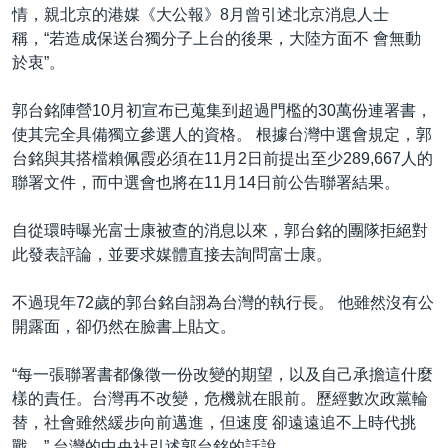
情，親北京的港媒《大公報》8月曾引述北京消息人士
稱，“若造成保送台獨分子上台的後果，大陸方面不 會無動
於衷”。
郭台銘陣營10月初宣布已蒐集到超過門檻的30萬份連署書，
使其完全具備獨立參選人的資格。 根據台灣中選會規定，郭
台銘與其搭檔賴佩霞必須在11月2日前提出至少289,667人的
聯署文件，而中選會也將在11月14日前公告聯署結果。
自從環時曝光富士康被查的消息以來，郭台銘的團隊拒絕對
此發表評論，並要求媒體直接去詢問富士康。
不過現年72歲的郭台銘自詡為台灣的執行長。 他雖然沒有公
開露面，卻仍然在臉書上貼文。
“每一張聯署書都像徵一份改變的期望，以及自己承擔這什麼
樣的責任。台灣再不改變，危機就在眼前。歷經數次政黨輪
替，社會雖然緩步向前邁進，但速度 卻遠遠追不上時代挑
戰，” 台灣的中央社引述郭台銘的話說。