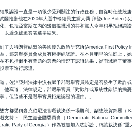
結果認證一直是一項很少受到關注的行政任務，自從時任總統唐
rump)試圖推翻他在2020年大選中輸給民主黨人喬·拜登(Joe Biden
化。包括亞當斯在內的幾個搖擺州的共和黨人今年稍早拒絕認證
，以避免被迫簽署選舉結果。
特朗普結盟的美國優先政策研究所(America First Policy Inst
為，郡選舉委員會成員有權拒絕認證。在本月稍早的法庭上，她
在不包括似乎有問題的選票的情況下認證結果，從而減輕了董事
投票不進行認證。
道，佐治亞州法律中沒有賦予郡選舉官員確定是否發生了欺詐或
，他寫道，法律規定，郡選舉官員「對欺詐或系統性錯誤的擔憂
享，但這些不是選舉官員拒絕認證的理由。」
方都聲稱麥克伯尼法官嘅裁決係一場勝利。副總統賀錦麗（ Kamala
持下，民主黨全國委員會（ Democratic National Commit
ratic Party of Georgia ）作為被告加入咗訴訟，稱該裁決係 “