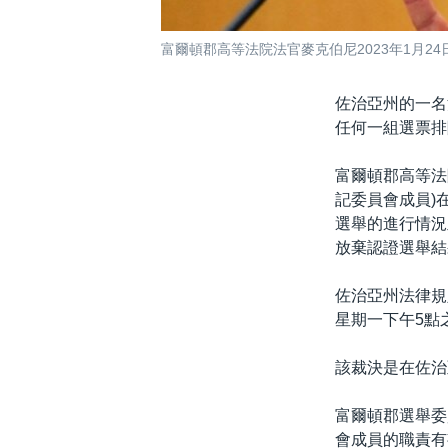
富爾頓郡高等法院法官麥克伯尼2023年1月24
佐治亞州的一名
任何一組選票排
富爾頓郡高等法院
記委員會成員)
選舉的進行情況
放棄認證選舉結
佐治亞州法律規
星期一下午5點
該裁決是在佐治
富爾頓郡選舉委員
會成員的職責有