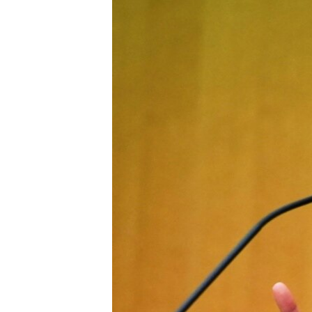
國際
到
檢
經貿
索
視頻
音頻
每日視頻新聞
VOA 60秒 (國際)
時事經緯
美國專訊
新聞音頻
視頻存檔
海外港人
YOUTUBE頻道
港人港心
美國透視
建國史話
廣播節目表