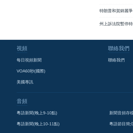
特朗普和賀錦麗爭
州上訴法院暫停特
視頻
聯絡我們
每日視頻新聞
聯絡我們
VOA60秒(國際)
美國專訊
音頻
粵語新聞(晚上9-10點)
新聞音頻存
粵語新聞(晚上10-11點)
粵語節目簡