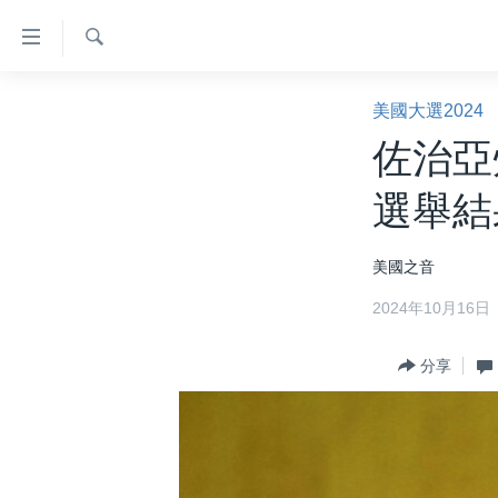
無
障
礙
檢
主頁
索
美國大選2024
鏈
美國大選2024
佐治亞
接
港澳
跳
選舉結
轉
台灣
到
美中關係
美國之音
內
容
海外港人
2024年10月16日
跳
新聞自由
轉
分享
到
揭謊頻道
導
美國
航
跳
中國
轉