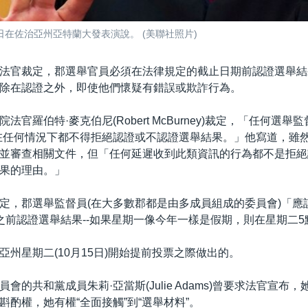
日在佐治亞州亞特蘭大發表演說。 (美聯社照片)
法官裁定，郡選舉官員必須在法律規定的截止日期前認證選舉結
除在認證之外，即使他們懷疑有錯誤或欺詐行為。
法官羅伯特·麥克伯尼(Robert McBurney)裁定，「任何選舉
在任何情況下都不得拒絕認證或不認證選舉結果。」他寫道，雖
並審查相關文件，但「任何延遲收到此類資訊的行為都不是拒絕
果的理由。」
定，郡選舉監督員(在大多數郡都是由多成員組成的委員會)「應
之前認證選舉結果--如果星期一像今年一樣是假期，則在星期二5
亞州星期二(10月15日)開始提前投票之際做出的。
會的共和黨成員朱莉·亞當斯(Julie Adams)曾要求法官宣布
斟酌權，她有權“全面接觸”到“選舉材料”。