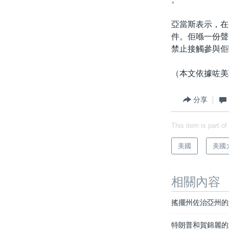
亞當斯表示，在
件。佢喺一份聲
禁止接觸參與佢
（本文依據咗美
分享
This item is part of
美國
美國大
相關內容
搖擺州佐治亞州的
特朗普和賀錦麗的