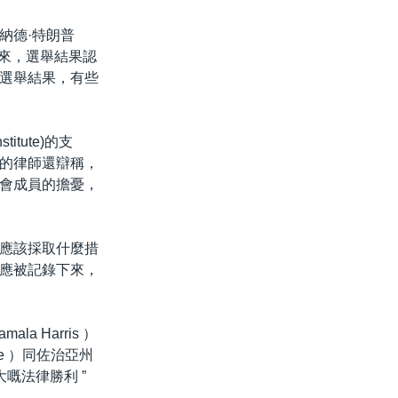
納德·特朗普
 )以來，選舉結果認
選舉結果，有些
itute)的支
的律師還辯稱，
會成員的擔憂，
應該採取什麼措
應被記錄下來，
 Harris ）
tee ）同佐治亞州
重大嘅法律勝利 ”