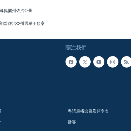
奪搖擺州佐治亞州
朗普佐治亞州選舉干預案
關注我們
檔
粵語廣播節目及頻率表
介
播客