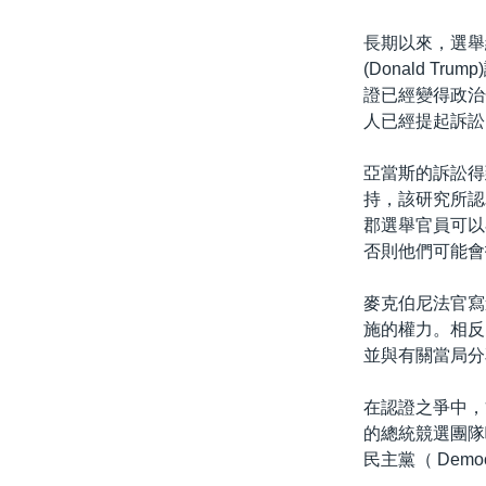
長期以來，選舉
(Donald T
證已經變得政治
人已經提起訴訟
亞當斯的訴訟得到了與
持，該研究所認
郡選舉官員可以
否則他們可能會
麥克伯尼法官寫
施的權力。相反
並與有關當局分
在認證之爭中，雙
的總統競選團隊嘅支
民主黨（ Democ
。