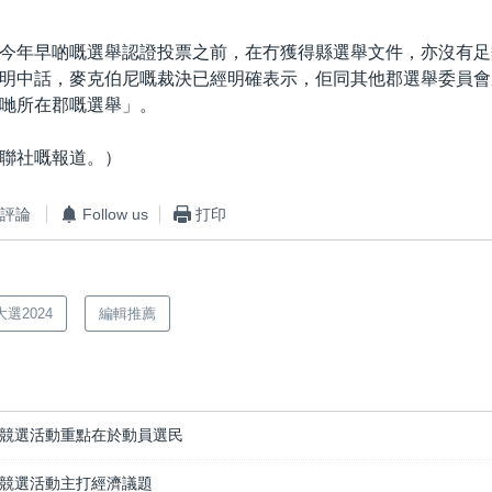
今年早啲嘅選舉認證投票之前，在冇獲得縣選舉文件，亦沒有足
明中話，麥克伯尼嘅裁決已經明確表示，佢同其他郡選舉委員會
哋所在郡嘅選舉」。
聯社嘅報道。）
評論
Follow us
打印
選2024
編輯推薦
競選活動重點在於動員選民
競選活動主打經濟議題