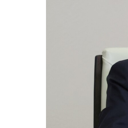
國際
到
檢
經貿
索
視頻
音頻
每日視頻新聞
VOA 60秒 (國際)
時事經緯
美國專訊
新聞音頻
視頻存檔
海外港人
YOUTUBE頻道
港人港心
美國透視
建國史話
廣播節目表