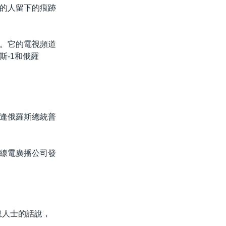
的人留下的痕跡
。它的電視頻道
-1和俄羅
逢俄羅斯總統普
線電廣播公司發
息人士的話說，