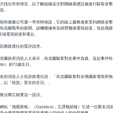
力找出所有情況，以了解組織這次對關鍵基礎設施進行駭客攻擊
說。
視和廣播公司週一早些時候說，它的線上服務連夜受到網路攻擊
烏克蘭戰爭的新聞。該機構擁有並經營幾個電視頻道，包括俄羅斯
個區域電視頻道和電台。
回應路透社的置評請求。
克蘭政府消息人士表示，烏克蘭駭客對此事件負責。這起事件恰
Putin）的72歲生日。
名的消息人士告訴路透社說，「烏克蘭駭客對全俄國家電視和無
，以『祝賀』普京的生日。」
無法獨立核實這一說法。
網站「俄羅斯報」（Gazeta.ru，又譯報紙報）引述一位匿名消
是全俄羅斯國家電視和廣播公司的線上和內部服務。