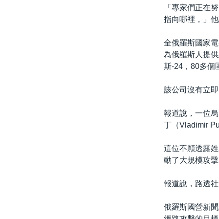
「專家們正在努
指向哪裡，」他
全俄羅斯國家電
為俄羅斯人提供
斯-24，80多
該公司沒有立即
報道說，一位烏
丁（Vladimir 
這位不願透露姓
動了大規模攻擊
報道說，路透社
俄羅斯國營新聞
網路攻擊的目標