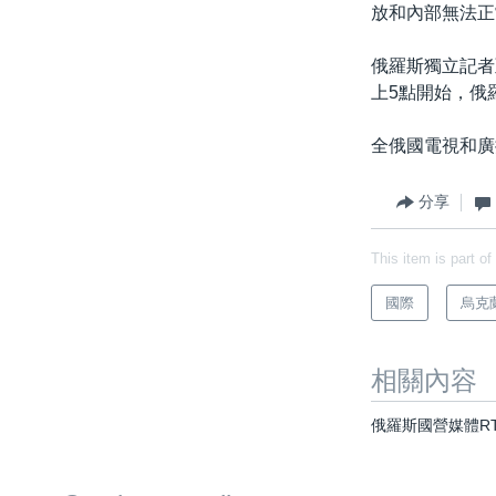
放和內部無法正
俄羅斯獨立記者亞
上5點開始，俄
全俄國電視和廣
分享
This item is part of
國際
烏克
相關內容
俄羅斯國營媒體R