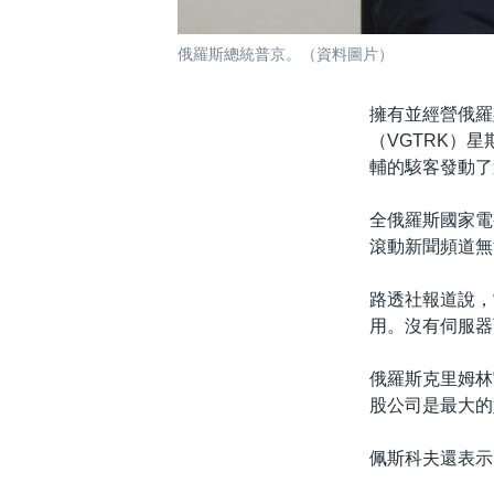
俄羅斯總統普京。（資料圖片）
擁有並經營俄羅
（VGTRK）
輔的駭客發動了
全俄羅斯國家電視
滾動新聞頻道無
路透社報道說，
用。沒有伺服器
俄羅斯克里姆林宮
股公司是最大的
佩斯科夫還表示