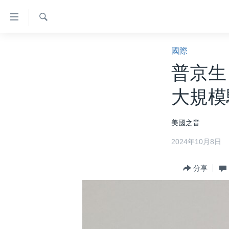
無
障
礙
檢
主頁
索
國際
鏈
美國大選2024
普京生
接
港澳
跳
大規模
轉
台灣
到
美中關係
美國之音
內
容
海外港人
2024年10月8日
跳
新聞自由
轉
分享
到
揭謊頻道
導
美國
航
跳
中國
轉