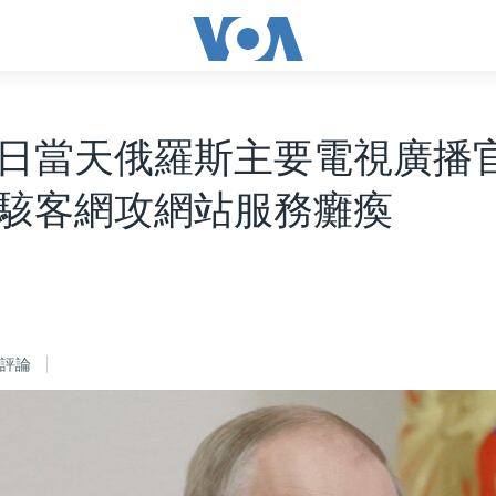
日當天俄羅斯主要電視廣播
駭客網攻網站服務癱瘓
評論