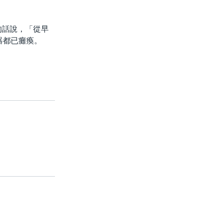
士的話說，「從早
器都已癱瘓。