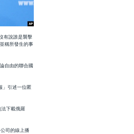
話時沒有說誰是襲擊
並稱所發生的事
論自由的聯合國
斯報」引述一位匿
無法下載俄羅
廣播公司的線上播