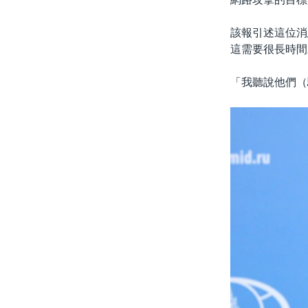
該報引述這位消
這需要很長時間
「我聽說他們（