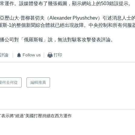
常運作。該媒體發布了幾張截圖，顯示網站上的503錯誤提示。
歷山大·普柳甚切夫（Alexander Plyushchev）引述消息人
羅斯-1的整個新聞綜合體就已經出現故障。中央控制和所有伺服
播公司對「俄羅斯報」說，無法對駭客攻擊發表評論。
評論
Follow us
打印
蘭何去何從
編輯推薦
T表示將“繞過”美國打壓持續在西方運作