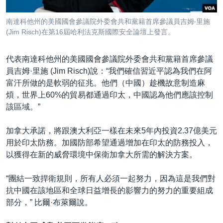
南達科他州的美國國會參議院外委會共和黨籍首席參議員吉姆‧里施
(Jim Risch)在第16屆哈利法克斯國際安全論壇上發言。
代表南達科他州的美國國會參議院外委會共和黨籍首席參議
員吉姆·里施 (Jim Risch)說：“我們確信習近平認為我們在阿
富汗所做的是軟弱的征兆。他們（中國）趁機故意制造麻
煩，世界上60%的貿易都通過印太，中國認為他們應該控制
該區域。”
加拿大承諾，將跟澳大利亞一樣在未來5年內投資2.37億美元
用於印太防務。加國防部希望通過增加在印太的防務投入，
以獲得在新的威脅環境中保衛加拿大所需的解決方案。
“團結一致捍衛規則，所有人必須一起努力，因為這是我們對
抗中國在該地區和全球日益增長的影響力的努力的重要組成
部分，” 比爾·布萊爾說。