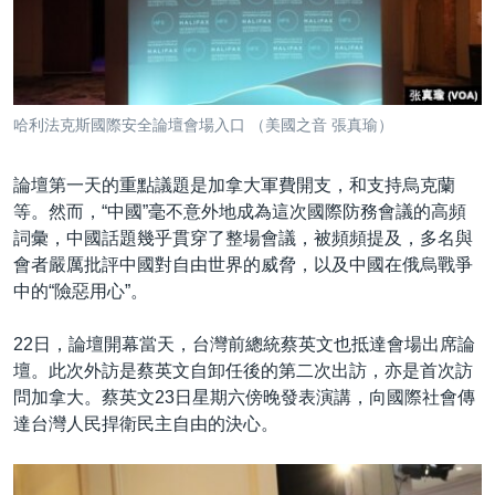
哈利法克斯國際安全論壇會場入口 （美國之音 張真瑜）
論壇第一天的重點議題是加拿大軍費開支，和支持烏克蘭
等。然而，“中國”毫不意外地成為這次國際防務會議的高頻
詞彙，中國話題幾乎貫穿了整場會議，被頻頻提及，多名與
會者嚴厲批評中國對自由世界的威脅，以及中國在俄烏戰爭
中的“險惡用心”。
22日，論壇開幕當天，台灣前總統蔡英文也抵達會場出席論
壇。此次外訪是蔡英文自卸任後的第二次出訪，亦是首次訪
問加拿大。蔡英文23日星期六傍晚發表演講，向國際社會傳
達台灣人民捍衛民主自由的決心。