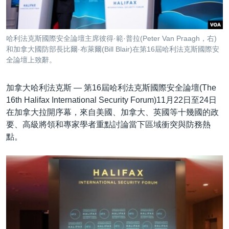
到
國際
檢
經貿
索
哈利法克斯國際安全論壇主席彼得·範·普拉(Peter Van Praagh，右)
視頻
和加拿大國防部長比爾·布萊爾(Bill Blair)在第16屆哈利法克斯國際安
全論壇上致辭。
音頻
每日視頻新聞
VOA 60秒 (國際)
時事經緯
加拿大哈利法克斯 —
第16屆哈利法克斯國際安全論壇(The
國語
16th Halifax International Security Forum)11月22日至24日
美國專訊
新聞音頻
在加拿大拉開序幕，來自美國、加拿大、英國等十幾國的政
關注我們
視頻存檔
海外港人
要、高級將領和專家學者重點討論當下區域衝突與防務熱
點。
YOUTUBE頻道
港人港心
美國透視
其他語言網站
建國史話
廣播節目表