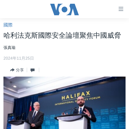
無
障
礙
國際
主頁
鏈
哈利法克斯國際安全論壇聚焦中國威脅
接
美國大選2024
張真瑜
跳
港澳
轉
2024年11月25日
台灣
到
內
分享
美中關係
容
海外港人
跳
轉
新聞自由
到
揭謊頻道
導
航
美國
跳
中國
轉