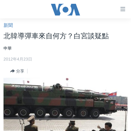
無
障
礙
新聞
主頁
鏈
北韓導彈車來自何方？白宮談疑點
接
美國大選2024
申華
跳
港澳
轉
2012年4月23日
台灣
到
內
分享
美中關係
容
海外港人
跳
轉
新聞自由
到
揭謊頻道
導
航
美國
跳
中國
轉