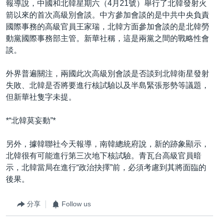
報導說，中國和北韓星期六（4月21號）舉行了北韓發射火
箭以來的首次高級別會談。中方參加會談的是中共中央負責
國際事務的高級官員王家瑞，北韓方面參加會談的是北韓勞
動黨國際事務部主管。新華社稱，這是兩黨之間的戰略性會
談。
外界普遍關注，兩國此次高級別會談是否談到北韓衛星發射
失敗、北韓是否將要進行核試驗以及半島緊張形勢等議題，
但新華社隻字未提。
*“北韓莫妄動”*
另外，據韓聯社今天報導，南韓總統府說，新的跡象顯示，
北韓很有可能進行第三次地下核試驗。青瓦台高級官員暗
示，北韓當局在進行“政治抉擇”前，必須考慮到其將面臨的
後果。
分享
Follow us