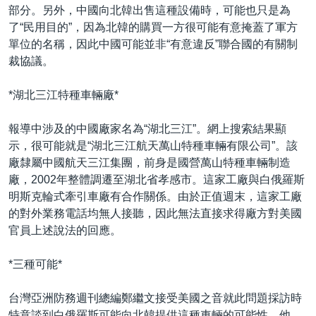
部分。另外，中國向北韓出售這種設備時，可能也只是為
了“民用目的”，因為北韓的購買一方很可能有意掩蓋了軍方
單位的名稱，因此中國可能並非“有意違反”聯合國的有關制
裁協議。
*湖北三江特種車輛廠*
報導中涉及的中國廠家名為“湖北三江”。網上搜索結果顯
示，很可能就是“湖北三江航天萬山特種車輛有限公司”。該
廠隸屬中國航天三江集團，前身是國營萬山特種車輛制造
廠，2002年整體調遷至湖北省孝感市。這家工廠與白俄羅斯
明斯克輪式牽引車廠有合作關係。由於正值週末，這家工廠
的對外業務電話均無人接聽，因此無法直接求得廠方對美國
官員上述說法的回應。
*三種可能*
台灣亞洲防務週刊總編鄭繼文接受美國之音就此問題採訪時
特意談到白俄羅斯可能向北韓提供這種車輛的可能性。他