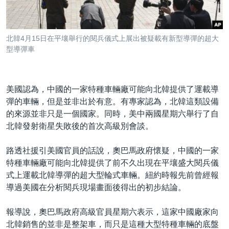
到
國際
檢
經貿
索
北韓4月15日在平壤舉行的閱兵儀式上展出被疑載有新型導彈的超大
視頻
型導彈車
音頻
每日視頻新聞
VOA 60秒 (國際)
時事經緯
美國認為，中國的一家特種車輛廠可能向北韓提供了運載導
國語
美國專訊
新聞音頻
彈的車輛，但是並非出於有意。有專家認為，北韓這類設備
的來源並非只是一個國家。同時，美中兩國星期六舉行了自
關注我們
視頻存檔
海外港人
北韓發射衛星失敗後的首次高級別會談。
YOUTUBE頻道
港人港心
路透社援引美國官員的話說，奧巴馬政府懷疑，中國的一家
美國透視
特種車輛廠可能向北韓提供了前不久出現在平壤盛大閱兵儀
其他語言網站
建國史話
式上運載北韓導彈的超大型輪式車輛。紐約時報先前曾經報
導過美國在分析閱兵現場畫面後得出的初步結論。
廣播節目表
報導說，奧巴馬政府高級官員星期六表示，這家中國廠家向
北韓銷售的並非是整架車，而只是這種大型特種車輛的底盤