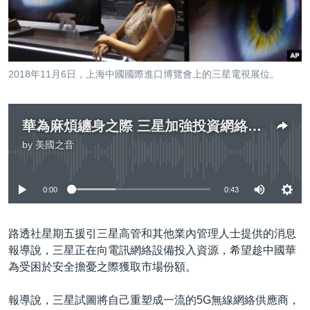
到
國際
檢
經貿
索
視頻
2018年11月6日，上海中國國際進口博覽會上的三星電視展位。
音頻
每日視頻新聞
VOA 60秒 (國際)
時事經緯
國語
華為麻煩纏身之際 三星加強投資網絡設備業務
美國專訊
新聞音頻
by
美國之音
No media source currently available
關注我們
視頻存檔
海外港人
YOUTUBE頻道
港人港心
0:00
0:43
美國透視
其他語言網站
路透社星期五援引三星高管和其他業內管理人士提供的消息
建國史話
報導說，三星正在向電訊網絡設備投入資源，希望趁中國華
廣播節目表
為受困於安全擔憂之際獲取市場份額。
報導說，三星試圖將自己重塑成一流的5G無線網絡供應商，