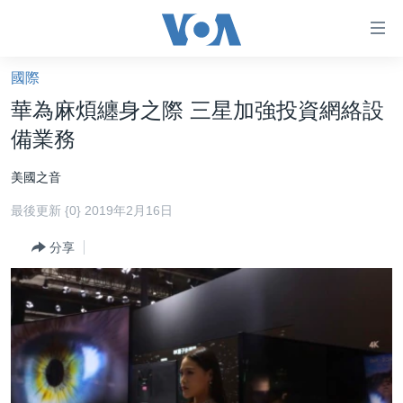
無
障
礙
國際
主頁
鏈
華為麻煩纏身之際 三星加強投資網絡設
接
美國大選2024
備業務
跳
港澳
轉
美國之音
台灣
到
最後更新 {0} 2019年2月16日
內
美中關係
容
分享
海外港人
跳
轉
新聞自由
到
揭謊頻道
導
航
美國
跳
中國
轉