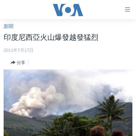
無
障
礙
新聞
主頁
鏈
印度尼西亞火山爆發越發猛烈
接
美國大選2024
2011年7月17日
跳
港澳
轉
分享
台灣
到
內
美中關係
容
海外港人
跳
轉
新聞自由
到
揭謊頻道
導
航
美國
跳
中國
轉