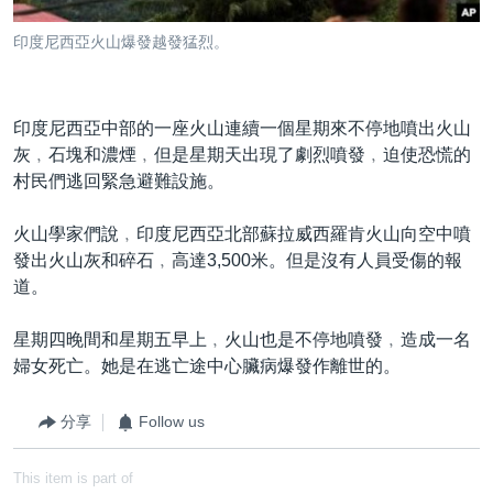
到
國際
檢
印度尼西亞火山爆發越發猛烈。
經貿
索
視頻
印度尼西亞中部的一座火山連續一個星期來不停地噴出火山
音頻
每日視頻新聞
灰﹐石塊和濃煙﹐但是星期天出現了劇烈噴發﹐迫使恐慌的
VOA 60秒 (國際)
時事經緯
村民們逃回緊急避難設施。
國語
美國專訊
新聞音頻
火山學家們說﹐印度尼西亞北部蘇拉威西羅肯火山向空中噴
關注我們
視頻存檔
海外港人
發出火山灰和碎石﹐高達3,500米。但是沒有人員受傷的報
道。
YOUTUBE頻道
港人港心
美國透視
星期四晚間和星期五早上﹐火山也是不停地噴發﹐造成一名
其他語言網站
婦女死亡。她是在逃亡途中心臟病爆發作離世的。
建國史話
廣播節目表
分享
Follow us
This item is part of