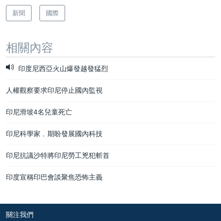
新聞
國際
相關內容
印度尼西亞火山爆發越發猛烈
人權觀察要求印尼停止國內監視
印尼滑坡4名兒童死亡
印尼科學家﹐期盼發展國內科技
印尼抗議沙特將印尼勞工兇犯斬首
印度宣稱印巴會談聚焦恐怖主義
關注我們