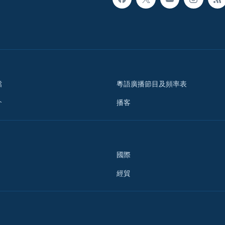
檔
粵語廣播節目及頻率表
介
播客
國際
經貿