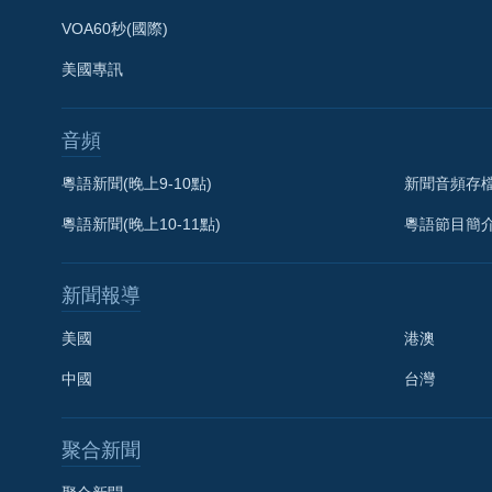
VOA60秒(國際)
美國專訊
音頻
粵語新聞(晚上9-10點)
新聞音頻存
粵語新聞(晚上10-11點)
粵語節目簡
新聞報導
美國
港澳
中國
台灣
聚合新聞