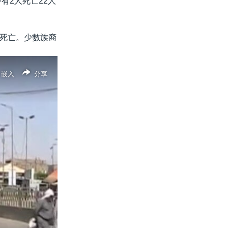
有2人死亡22人
死亡。少數族裔
嵌入
分享