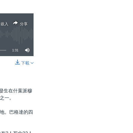
嵌入
分享
1:31
下載
分享
件發生在什葉派穆
之一。
地。巴格達的四