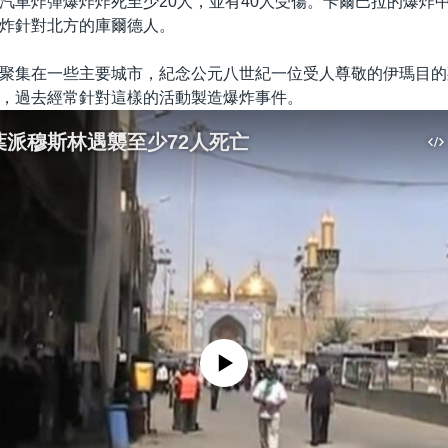
汽車炸彈爆炸炸死至少20人，並有40人受傷。卡爾巴拉的爆炸中
炸針對北方的庫爾德人。
聚集在一些主要城市，紀念公元八世紀一位受人尊敬的伊瑪目的
，過去經常針對這樣的活動製造爆炸事件。
葉派穆斯林遇襲至少72人死亡
No media source currently available