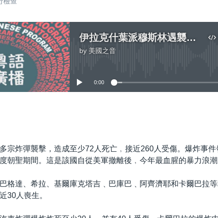
行檢查
伊拉克什葉派穆斯林遇襲至少72人死亡
by
美國之音
No media source currently available
0:00
嵌入
多宗炸彈襲擊，造成至少72人死亡﹐接近260人受傷。爆炸事
度朝聖期間。這是該國自從美軍撤離後﹐今年最血腥的暴力浪潮
巴格達、希拉、基爾庫克塔吉﹑巴庫巴﹑阿齊濟耶和卡爾巴拉等
近30人喪生。