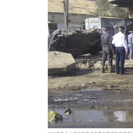
國際
到
檢
經貿
索
視頻
音頻
每日視頻新聞
VOA 60秒 (國際)
時事經緯
美國專訊
新聞音頻
視頻存檔
海外港人
YOUTUBE頻道
港人港心
美國透視
建國史話
廣播節目表