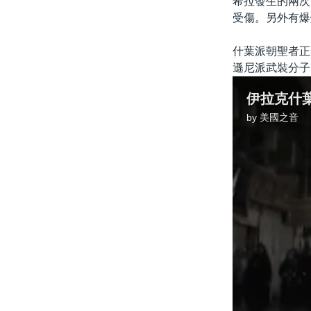
希拉發生的兩次
受傷。另外有爆
什葉派朝聖者正
遜尼派武裝分子
伊拉克什
by
美國之音