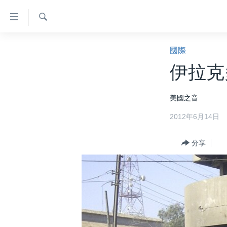
無
障
礙
檢
主頁
索
國際
鏈
美國大選2024
伊拉克
接
港澳
跳
美國之音
轉
台灣
到
2012年6月14日
美中關係
內
容
海外港人
分享
跳
新聞自由
轉
到
揭謊頻道
導
美國
航
跳
中國
轉