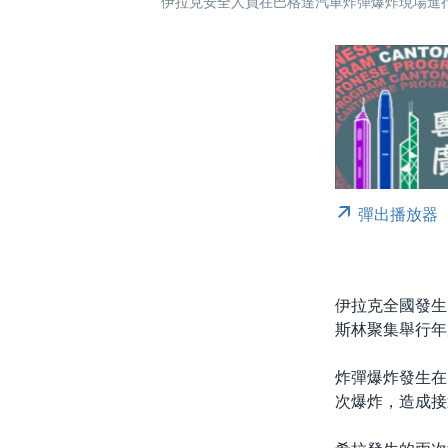
伊拉克安全人員在巴格達汽車炸彈爆炸現場進
彈出播放器
伊拉克全國發生
斯林聚集舉行年
炸彈爆炸發生在
次爆炸，造成接