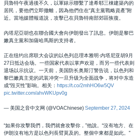
貝魯特午夜過後不久，以軍錶示聯繫了達希耶三棟建築內的
居民，要他們立即撤離，因為他們住在“真主黨戰略資產”附
近。當地媒體報道說，攻擊已在貝魯特南部郊區恢復。
內塔尼亞胡也在聯合國大會向伊朗發出了訊息。伊朗是黎巴
嫩真主黨和加薩哈馬斯的支持者。
正在纽约出席联大会议的以色列总理本雅明·内塔尼亚胡9月
27日抵达会场。一些国家代表以掌声欢迎，而另一些代表则
退场以示抗议。一天前，美国防长奥斯汀警告说，以色列和
黎巴嫩真主党的武装冲突一旦升级为全面战争，将对中东造
成“毁灭性”影响。相关：
https://t.co/2mhHO6w5QV
pic.twitter.com/ahvWKUpv0g
— 美国之音中文网 (@VOAChinese)
September 27, 2024
“如果你攻擊我們，我們就會攻擊你，”他說。“沒有地方、在
伊朗沒有地方是以色列長臂莫及的。整個中東都是如此。”