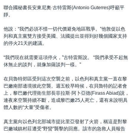
聯合國秘書長安東尼奧·古特雷斯(Antonio Guterres)呼籲平
靜。
他說：“我們必須不惜一切代價避免地區戰爭。”他敦促以色
列和真主黨雙方接受美國、法國提出並得到好幾個國家支持
的停火21天的建議。
“我們現在就需要這項停火，”古特雷斯說。 “我們承受不起無
休無止的談判，就像加薩談判一樣。”
在貝魯特郊區受到這次空襲之前，以色列和真主黨一直在黎
巴嫩南部邊境彼此空襲。週五較早時候，在貝魯特的記者會
上，黎巴嫩代理衛生部長菲拉斯·阿卜亞德(Firass Abiad)說，
連夜來空襲持續不斷，造成黎巴嫩25人死亡，還有未說明具
體人數的“大量”受傷者。
真主黨向以色列北部城市提比里亞發射了火箭，稱這是對黎
巴嫩城鎮村莊遭受“野蠻”襲擊的回應。該市的急救人員報告