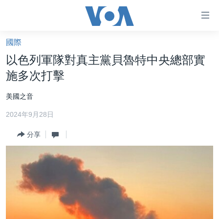
無
障
礙
國際
主頁
鏈
以色列軍隊對真主黨貝魯特中央總部實
接
美國大選2024
施多次打擊
跳
港澳
轉
美國之音
台灣
到
2024年9月28日
內
美中關係
容
分享
海外港人
跳
轉
新聞自由
到
揭謊頻道
導
航
美國
跳
中國
轉