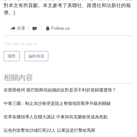
對本文有所貢獻。本文參考了美聯社、路透社和法新社的報
導。)
分享
Follow us
This item is part of
國際
編輯推薦
相關內容
在密西根州 親巴勒斯坦組織的反對是否不利於賀錦麗選情？
中東三國：制止加沙衝突是阻止整個地區戰爭升級的關鍵
世界各國領導人在聯大講話 中東與烏克蘭衝突成為焦點
以色列攻擊加沙城打死22人 以軍說是打擊哈馬斯