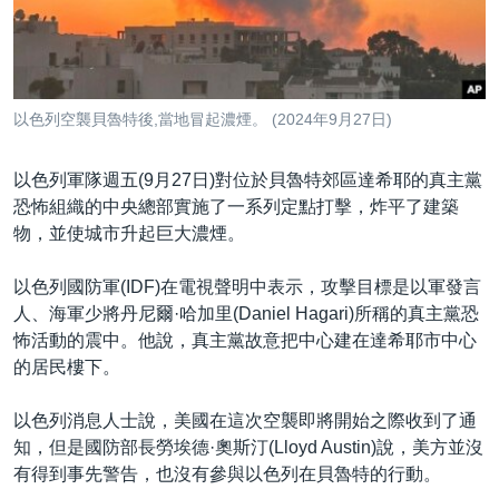
到
國際
檢
經貿
索
視頻
以色列空襲貝魯特後,當地冒起濃煙。 (2024年9月27日)
音頻
每日視頻新聞
以色列軍隊週五(9月27日)對位於貝魯特郊區達希耶的真主黨
VOA 60秒 (國際)
時事經緯
國語
恐怖組織的中央總部實施了一系列定點打擊，炸平了建築
美國專訊
新聞音頻
物，並使城市升起巨大濃煙。
關注我們
視頻存檔
海外港人
以色列國防軍(IDF)在電視聲明中表示，攻擊目標是以軍發言
YOUTUBE頻道
港人港心
人、海軍少將丹尼爾·哈加里(Daniel Hagari)所稱的真主黨恐
怖活動的震中。他說，真主黨故意把中心建在達希耶市中心
美國透視
其他語言網站
的居民樓下。
建國史話
以色列消息人士說，美國在這次空襲即將開始之際收到了通
廣播節目表
知，但是國防部長勞埃德·奧斯汀(Lloyd Austin)說，美方並沒
有得到事先警告，也沒有參與以色列在貝魯特的行動。