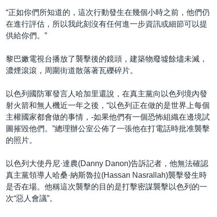
“正如你們所知道的，這次行動發生在幾個小時之前，他們仍
在進行評估，所以我此刻沒有任何進一步資訊或細節可以提
供給你們。”
黎巴嫩電視台播放了襲擊後的鏡頭，建築物廢墟餘燼未滅，
濃煙滾滾，周圍街道散落著瓦礫碎片。
以色列國防軍發言人哈加里還說，在真主黨向以色列境內發
射火箭和無人機近一年之後，“以色列正在做的是世界上每個
主權國家都會做的事情，-如果他們有一個恐怖組織在邊境試
圖摧毀他們。”總理辦公室公佈了一張他在打電話時批准襲擊
的照片。
以色列大使丹尼·達農(Danny Danon)告訴記者，他無法確認
真主黨領導人哈桑·納斯魯拉(Hassan Nasrallah)襲擊發生時
是否在場。他稱這次襲擊的目的是打擊密謀襲擊以色列的一
次“惡人會議”。