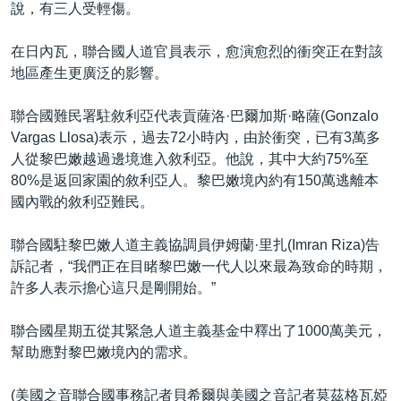
說，有三人受輕傷。
在日內瓦，聯合國人道官員表示，愈演愈烈的衝突正在對該
地區產生更廣泛的影響。
聯合國難民署駐敘利亞代表貢薩洛·巴爾加斯·略薩(Gonzalo
Vargas Llosa)表示，過去72小時內，由於衝突，已有3萬多
人從黎巴嫩越過邊境進入敘利亞。他說，其中大約75%至
80%是返回家園的敘利亞人。黎巴嫩境內約有150萬逃離本
國內戰的敘利亞難民。
聯合國駐黎巴嫩人道主義協調員伊姆蘭·里扎(Imran Riza)告
訴記者，“我們正在目睹黎巴嫩一代人以來最為致命的時期，
許多人表示擔心這只是剛開始。”
聯合國星期五從其緊急人道主義基金中釋出了1000萬美元，
幫助應對黎巴嫩境內的需求。
(美國之音聯合國事務記者貝希爾與美國之音記者莫茲格瓦婭