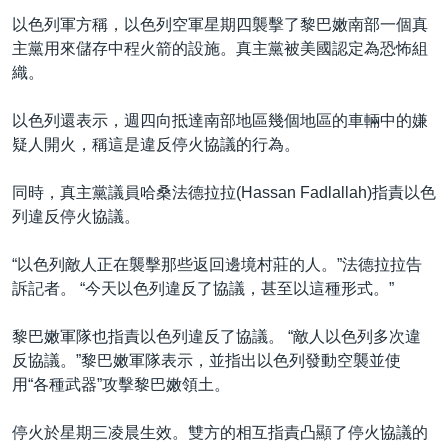
以色列軍方稱，以色列空軍星期四襲擊了黎巴嫩南部一個真
主黨用來儲存中程火箭的設施。真主黨被美國認定為恐怖組
織。
以色列還表示，週四向抵達南部地區幾個地區的車輛中的嫌
疑人開火，稱這是違反停火協議的行為。
同時，真主黨議員哈桑法德拉拉(Hassan Fadlallah)指責以色
列違反停火協議。
“以色列敵人正在襲擊那些返回邊境村莊的人。”法德拉拉告
訴記者。 “今天以色列違反了協議，甚至以這種形式。”
黎巴嫩軍隊也指責以色列違反了協議。 “敵人以色列多次違
反協議。”黎巴嫩軍隊表示，並指出以色列發動空襲並使
用“各種武器”攻擊黎巴嫩領土。
停火於星期三凌晨生效。雙方的相互指責凸顯了停火協議的