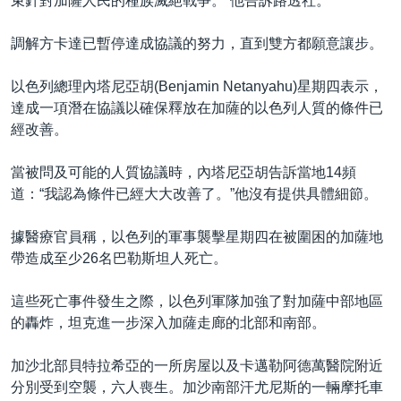
束針對加薩人民的種族滅絕戰爭。”他告訴路透社。
調解方卡達已暫停達成協議的努力，直到雙方都願意讓步。
以色列總理內塔尼亞胡(Benjamin Netanyahu)星期四表示，
達成一項潛在協議以確保釋放在加薩的以色列人質的條件已
經改善。
當被問及可能的人質協議時，內塔尼亞胡告訴當地14頻
道：“我認為條件已經大大改善了。”他沒有提供具體細節。
據醫療官員稱，以色列的軍事襲擊星期四在被圍困的加薩地
帶造成至少26名巴勒斯坦人死亡。
這些死亡事件發生之際，以色列軍隊加強了對加薩中部地區
的轟炸，坦克進一步深入加薩走廊的北部和南部。
加沙北部貝特拉希亞的一所房屋以及卡邁勒阿德萬醫院附近
分別受到空襲，六人喪生。加沙南部汗尤尼斯的一輛摩托車