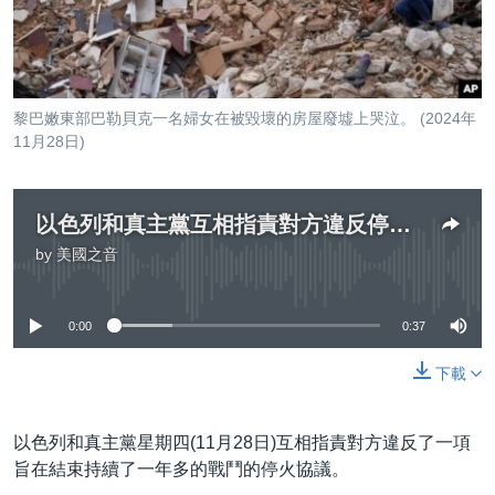
到
國際
檢
經貿
索
視頻
黎巴嫩東部巴勒貝克一名婦女在被毀壞的房屋廢墟上哭泣。 (2024年
音頻
每日視頻新聞
11月28日)
VOA 60秒 (國際)
時事經緯
國語
美國專訊
新聞音頻
以色列和真主黨互相指責對方違反停火協議
by
美國之音
關注我們
視頻存檔
海外港人
No media source currently available
YOUTUBE頻道
港人港心
0:00
0:37
美國透視
其他語言網站
下載
建國史話
廣播節目表
以色列和真主黨星期四(11月28日)互相指責對方違反了一項
旨在結束持續了一年多的戰鬥的停火協議。