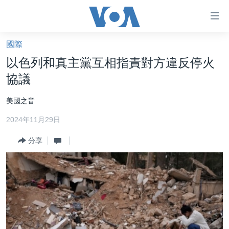
無
障
礙
國際
主頁
鏈
以色列和真主黨互相指責對方違反停火
接
美國大選2024
協議
跳
港澳
轉
美國之音
台灣
到
2024年11月29日
內
美中關係
容
分享
海外港人
跳
轉
新聞自由
到
揭謊頻道
導
航
美國
跳
中國
轉