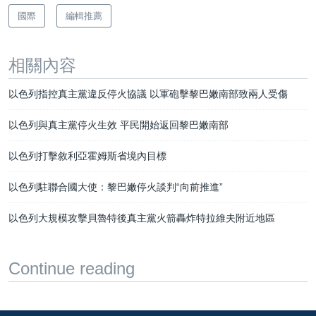
國際
編輯推薦
相關內容
以色列指控真主黨違反停火協議 以軍砲擊黎巴嫩南部致兩人受傷
以色列與真主黨停火生效 平民開始返回黎巴嫩南部
以色列打擊敘利亞霍姆斯省境內目標
以色列駐聯合國大使：黎巴嫩停火談判“向前推進”
以色列大規模攻擊貝魯特後真主黨火箭轟炸特拉維夫附近地區
Continue reading