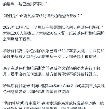
的勝利。黎巴嫩則不同。”
“我們是否正處於結束(加沙戰役)的起始階段？”
2023年10月7日，哈馬斯突然襲擊以色列，在以色列殺死了
大約1200人並擄走了大約250名人質，此後以色列和哈馬斯
之間爆發了戰爭。
加沙官員說，以色列的反擊已造成44,200多人死亡，並使加
薩幾乎所有人口至少流離失所一次，大部分領土被摧毀。
為了在以色列和哈馬斯之間達成停火協議的努力進行了數
月，幾乎沒有任何進展，雙方都將停滯不前歸咎於對方。
哈馬斯官員薩米·阿布·祖赫里(Sami Abu Zuhri)星期三指責以
色列態度強硬，稱哈馬斯希望達成協議。
“我們希望(與真主黨的)這項協議將為達成協議鋪平道路，結