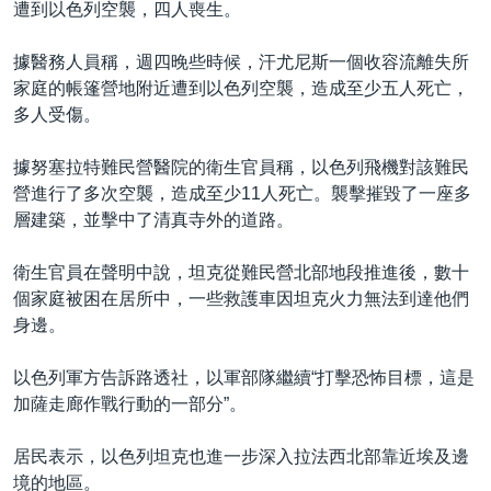
遭到以色列空襲，四人喪生。
據醫務人員稱，週四晚些時候，汗尤尼斯一個收容流離失所
家庭的帳篷營地附近遭到以色列空襲，造成至少五人死亡，
多人受傷。
據努塞拉特難民營醫院的衛生官員稱，以色列飛機對該難民
營進行了多次空襲，造成至少11人死亡。襲擊摧毀了一座多
層建築，並擊中了清真寺外的道路。
衛生官員在聲明中說，坦克從難民營北部地段推進後，數十
個家庭被困在居所中，一些救護車因坦克火力無法到達他們
身邊。
以色列軍方告訴路透社，以軍部隊繼續“打擊恐怖目標，這是
加薩走廊作戰行動的一部分”。
居民表示，以色列坦克也進一步深入拉法西北部靠近埃及邊
境的地區。