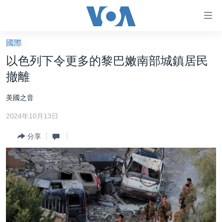
無
障
礙
國際
主頁
鏈
以色列下令更多的黎巴嫩南部城鎮居民
接
美國大選2024
撤離
跳
港澳
轉
美國之音
台灣
到
2024年10月13日
內
美中關係
容
分享
海外港人
跳
轉
新聞自由
到
揭謊頻道
導
航
美國
跳
中國
轉