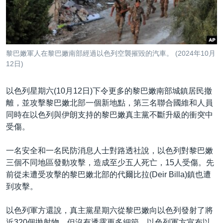
到
國際
檢
經貿
索
視頻
黎巴嫩軍人在黎巴嫩南部經過以色列空襲摧毀的汽車。 (2024年10月
音頻
每日視頻新聞
12日)
VOA 60秒 (國際)
時事經緯
國語
以色列星期六(10月12日)下令更多的黎巴嫩南部城鎮居民撤
美國專訊
新聞音頻
離，並攻擊黎巴嫩北部一個新地點，第三名聯合國維和人員
同時在以色列與伊朗支持的黎巴嫩真主黨不斷升級的衝突中
關注我們
視頻存檔
海外港人
受傷。
YOUTUBE頻道
港人港心
一名安全和一名民防消息人士對路透社說，以色列對黎巴嫩
美國透視
其他語言網站
三個不同地區發動攻擊，造成至少五人死亡，15人受傷。先
建國史話
前從未遭受攻擊的黎巴嫩北部的代爾比拉(Deir Billa)鎮也遭
到攻擊。
廣播節目表
以色列軍方還說，真主黨星期六從黎巴嫩向以色列發射了將
近320個拋射物，但沒有透露更多細節。以色列軍方宣布以