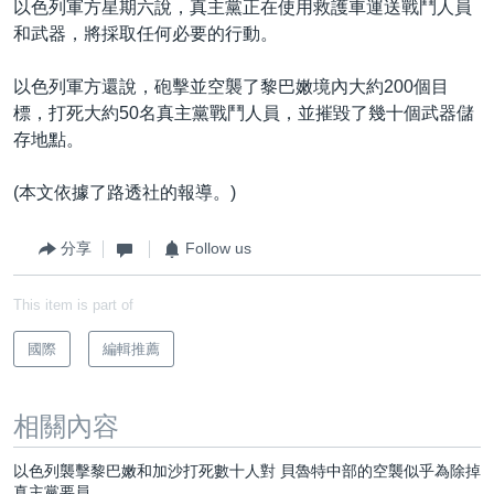
以色列軍方星期六說，真主黨正在使用救護車運送戰鬥人員
和武器，將採取任何必要的行動。
以色列軍方還說，砲擊並空襲了黎巴嫩境內大約200個目
標，打死大約50名真主黨戰鬥人員，並摧毀了幾十個武器儲
存地點。
(本文依據了路透社的報導。)
分享
Follow us
This item is part of
國際
編輯推薦
相關內容
以色列襲擊黎巴嫩和加沙打死數十人對 貝魯特中部的空襲似乎為除掉
真主黨要員