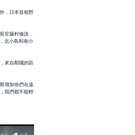
外﹐日本首相野
長官藤村修說﹐
島，北小島和南小
，來自鄰國的區
斯增加他們在遠
，我們都不能輕