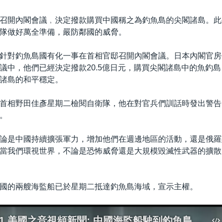
召開內閣會議﹐決定撥款購買中國稱之為釣魚島的尖閣諸島。此
隊做好萬全準備，嚴防鄰國的威脅。
針對釣魚島國有化一事在首相官邸召開內閣會議。日本內閣官房
議中，他們已經決定撥款20.5億日元，購買尖閣諸島中的魚釣
諸島的和平穩定。
首相野田佳彥星期二檢閱自衛隊，他在對官兵們訓話時發出警告
。
論是中國持續擴張軍力，增加他們在週邊地區的活動，還是俄羅
當我們環視世界，不論是恐怖威脅還是大規模毀滅性武器的擴散
國的兩艘海監船已於星期二抵達釣魚島海域，宣示主權。
2012-09-11 美國之音視頻新聞: 中國海監船駛到釣魚島/尖閣列島海域