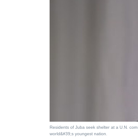
國際
到
檢
經貿
索
視頻
音頻
每日視頻新聞
VOA 60秒 (國際)
時事經緯
美國專訊
新聞音頻
視頻存檔
海外港人
YOUTUBE頻道
港人港心
美國透視
建國史話
廣播節目表
Residents of Juba seek shelter at a U.N. com
world&#39;s youngest nation.