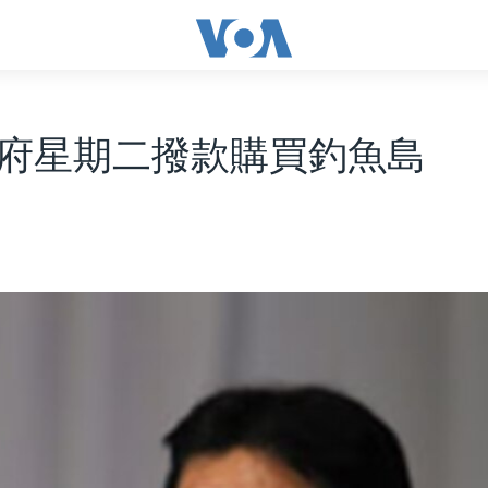
府星期二撥款購買釣魚島