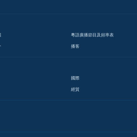
檔
粵語廣播節目及頻率表
介
播客
國際
經貿