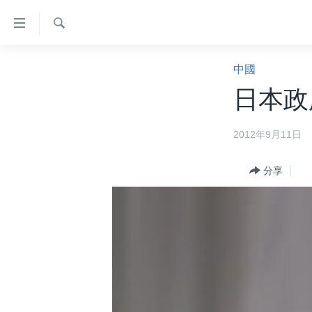
無
障
礙
檢
主頁
索
中國
鏈
美國大選2024
日本政
接
港澳
跳
2012年9月11日
轉
台灣
到
美中關係
內
分享
容
海外港人
跳
新聞自由
轉
到
揭謊頻道
導
美國
航
跳
中國
轉