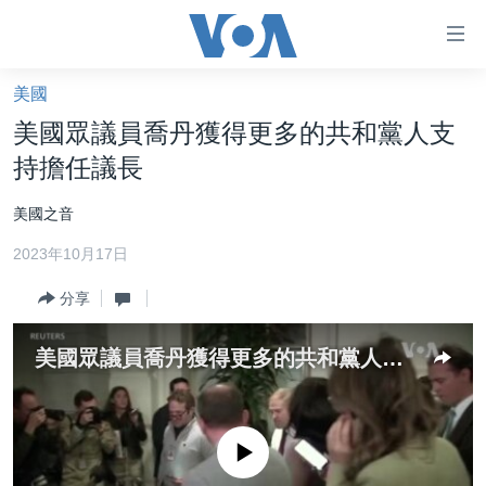
無
障
礙
美國
主頁
鏈
美國眾議員喬丹獲得更多的共和黨人支
接
美國大選2024
持擔任議長
跳
港澳
轉
美國之音
台灣
到
2023年10月17日
內
美中關係
容
分享
海外港人
跳
轉
新聞自由
美國眾議員喬丹獲得更多的共和黨人支持擔任議長
到
揭謊頻道
導
航
美國
跳
No media source currently available
中國
轉