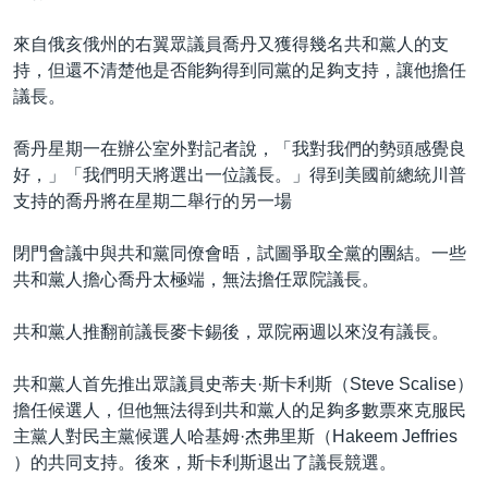
來自俄亥俄州的右翼眾議員喬丹又獲得幾名共和黨人的支
持，但還不清楚他是否能夠得到同黨的足夠支持，讓他擔任
議長。
喬丹星期一在辦公室外對記者說，「我對我們的勢頭感覺良
好，」「我們明天將選出一位議長。」得到美國前總統川普
支持的喬丹將在星期二舉行的另一場
閉門會議中與共和黨同僚會晤，試圖爭取全黨的團結。一些
共和黨人擔心喬丹太極端，無法擔任眾院議長。
共和黨人推翻前議長麥卡錫後，眾院兩週以來沒有議長。
共和黨人首先推出眾議員史蒂夫·斯卡利斯（Steve Scalise）
擔任候選人，但他無法得到共和黨人的足夠多數票來克服民
主黨人對民主黨候選人哈基姆·杰弗里斯（Hakeem Jeffries
）的共同支持。後來，斯卡利斯退出了議長競選。