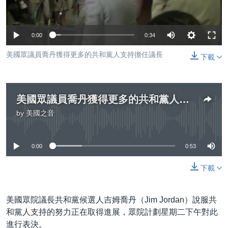
到
國際
檢
經貿
索
0:00
0:34
視頻
美國眾議員喬丹獲得更多的共和黨人支持擔任議長
下載
音頻
每日視頻新聞
VOA 60秒 (國際)
時事經緯
國語
美國眾議員喬丹獲得更多的共和黨人支持擔任議長
美國專訊
新聞音頻
by
美國之音
關注我們
視頻存檔
海外港人
No media source currently available
YOUTUBE頻道
港人港心
0:00
0:53
美國透視
其他語言網站
下載
建國史話
廣播節目表
美國眾院議長共和黨候選人吉姆喬丹（Jim Jordan）說服共
和黨人支持的努力正在取得進展，眾院計劃星期二下午對此
進行表決。