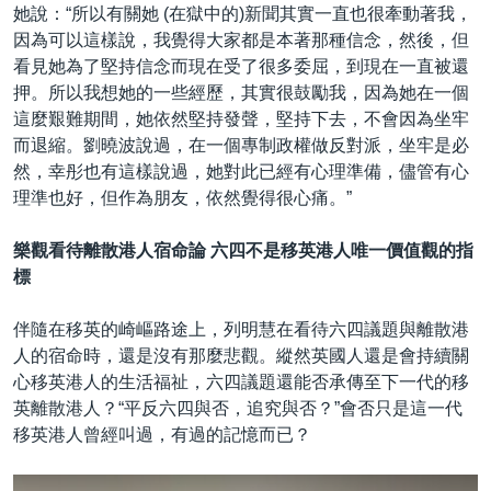
她說：“所以有關她 (在獄中的)新聞其實一直也很牽動著我，
因為可以這樣說，我覺得大家都是本著那種信念，然後，但
看見她為了堅持信念而現在受了很多委屈，到現在一直被還
押。所以我想她的一些經歷，其實很鼓勵我，因為她在一個
這麼艱難期間，她依然堅持發聲，堅持下去，不會因為坐牢
而退縮。劉曉波說過，在一個專制政權做反對派，坐牢是必
然，幸彤也有這樣說過，她對此已經有心理準備，儘管有心
理準也好，但作為朋友，依然覺得很心痛。”
樂觀看待離散港人宿命論 六四不是移英港人唯一價值觀的指
標
伴隨在移英的崎嶇路途上，列明慧在看待六四議題與離散港
人的宿命時，還是沒有那麼悲觀。縱然英國人還是會持續關
心移英港人的生活福祉，六四議題還能否承傳至下一代的移
英離散港人？“平反六四與否，追究與否？”會否只是這一代
移英港人曾經叫過，有過的記憶而已？