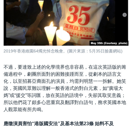
2019年香港維園64燭光悼念晚會。(圖片來源：5月35日臉書網站)
不過，要達致上述的化學境界也非容易，在這次英語版的籌
備過程中，劇團所面對的困難接踵而至，從劇本的語言文
化，以至招募亞裔面孔的演員，均需列明慧一一拆解。她笑
說，英國民眾難以理解一般香港式的對白元素，如“廣場大
媽”或“援交”等詞匯，放在英語的語境中，失卻其取笑意義；
所以他們花了頗多心思重寫及翻譯對白語句，務求英國本地
人觀眾能有所共鳴。
應徵演員害怕“港版國安法”及基本法第23條 始料不及