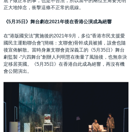
底下做正常的事，也是不合法，所以當中的兩位主角要光明
正大地悼念，衝擊這條不正常的底線。
《5月35日》舞台劇在2021年後在香港公演成為絕響
在“港版國安法”實施後的2021年9月，多位“香港市民支援愛
國民主運動聯合會”(簡稱：支聯會)骨幹成員被捕，該會也隨
後宣佈解散。當時身兼支聯會資深義工的《5月35日》舞台
劇監製 -“六四舞台”創辦人列明慧在衡量了風險後，也無奈決
定移居英國。《5月35日》在香港自此成為絕響，再沒有機
會公開演出。