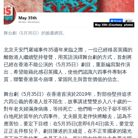
到
國際
檢
經貿
索
視頻
舞台劇《5月35日》的臉書網頁。
音頻
每日視頻新聞
北京天安門屠城事件35週年來臨之際，一位已經移居英國的
VOA 60秒 (國際)
時事經緯
國語
離散港人繼續堅持發聲，用英語演繹舞台劇的方式，首創將
美國專訊
新聞音頻
已經在香港不能公演的《5月35日》劇目，重新編寫製作演
關注我們
出，希望能藉此感召英國人，使他們認識六四事件專制本
視頻存檔
海外港人
質，聯繫香港當今崩壞，鞏固民主與普世價值的信念。
YOUTUBE頻道
港人港心
舞台劇《5月35日》在香港首演於2019年，對部份堅持追求
美國透視
其他語言網站
六四公義的香港人並不陌生，故事講述雙雙步入八十歲的一
建國史話
對年老夫婦滿身病痛，等待死亡，他們唯一的兒子卻不明不
白地死於當年的六四事件。丈夫眼見老伴快將離去，認為不
廣播節目表
應害怕，要定下目標：在5月35日(意即6月4日)當天，要堂堂
正正去拜祭兒子。劇目陳述的主綫是，在不正常國家的陽光