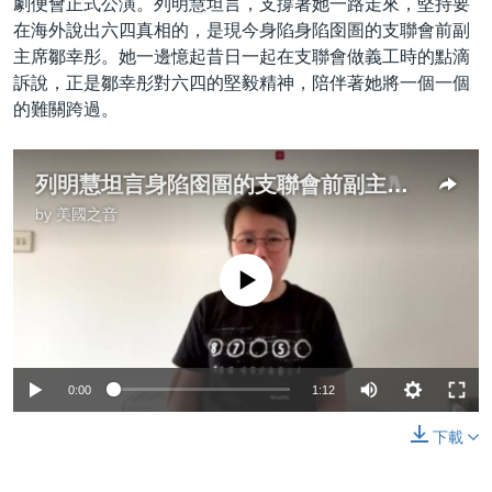
劇便會正式公演。列明慧坦言，支撐著她一路走來，堅持要
在海外說出六四真相的，是現今身陷身陷囹圄的支聯會前副
主席鄒幸彤。她一邊憶起昔日一起在支聯會做義工時的點滴
訴說，正是鄒幸彤對六四的堅毅精神，陪伴著她將一個一個
的難關跨過。
列明慧坦言身陷囹圄的支聯會前副主席鄒幸彤一直支撐著她
by
美國之音
No media source currently available
0:00
1:12
下載