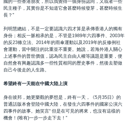
國的一些香港朋友，所以我覺得一個身份認同，又或者一些
民主種子，其實你是不知道它會甚麼時候發芽，甚麼時候生
長？”
列明慧總結，不是一定要認識六四才算是承傳香港人的獨有
身份；相反一脈相承的是，不管是1989年六四事件、2003年
的反23條立法、2014年的雨傘運動以及2019年的反修例社
會運動，當中關注的比重並不重要。她說，若海外港人關心
上述事件的普世價值，認為民主自由人權等議題是重要，便
自然會有興趣認識多一些性質相同的歷史事件，然後去塑做
自己今後走的人生路。
希望終有一天能在中國大陸上演
身在彼邦，她更樂觀的夢想是，終有一天，《5月35日》的
普通話版本會登陸中國大陸，在發生六四事件的國家公演六
四事件的故事。她笑言“ 但是在可見的將來，也沒有這樣的
機會！(唯有)一步一步走下去！”