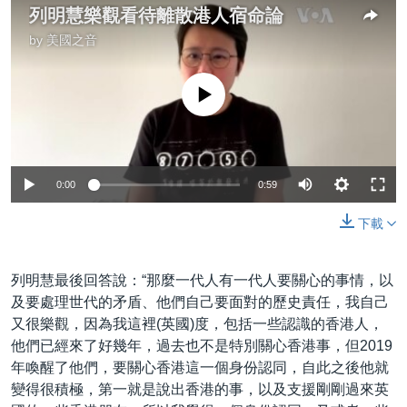
列明慧樂觀看待離散港人宿命論
by
美國之音
No media source currently available
0:00
0:59
下載
列明慧最後回答說：“那麼一代人有一代人要關心的事情，以
及要處理世代的矛盾、他們自己要面對的歷史責任，我自己
又很樂觀，因為我這裡(英國)度，包括一些認識的香港人，
他們已經來了好幾年，過去也不是特別關心香港事，但2019
年喚醒了他們，要關心香港這一個身份認同，自此之後他就
變得很積極，第一就是說出香港的事，以及支援剛剛過來英