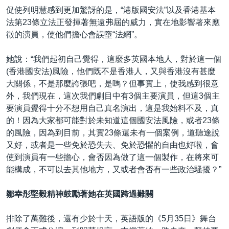
促使列明慧感到更加驚訝的是，“港版國安法”以及香港基本
法第23條立法正發揮著無遠弗屆的威力，實在地影響著來應
徵的演員，使他們擔心會誤墮“法網”。
她說：“我們起初自己覺得，這麼多英國本地人，對於這一個
(香港國安法)風險，他們既不是香港人，又與香港沒有甚麼
大關係，不是那麼誇張吧，是嗎？但事實上，使我感到很意
外，我們現在，這次我們劇目中有3個主要演員，但這3個主
要演員覺得十分不想用自己真名演出，這是我始料不及，真
的！因為大家都可能對於未知道這個國安法風險，或者23條
的風險，因為到目前，其實23條還未有一個案例，道聽途說
又好，或者是一些免於恐失去、免於恐懼的自由也好啦，會
使到演員有一些擔心，會否因為做了這一個製作，在將來可
能構成，不可以去其他地方，又或者會否有一些政治騷擾？”
鄒幸彤堅毅精神鼓勵著她在英國跨過難關
排除了萬難後，還有少於十天，英語版的《5月35日》舞台