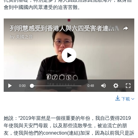
會到中國國內民眾遭受的迫害苦難。
列明慧感受到香港人與六四受害者連結更深
by
美國之音
No media source currently available
0:00
0:48
下載
她說：“2019年當然是一個很重要的年份，我自己覺得2019
年使我與天安門母親，以及那些流散學生，被迫流亡的朋
友，使我與他們的connection(連結)加深，因為以前我只是訴