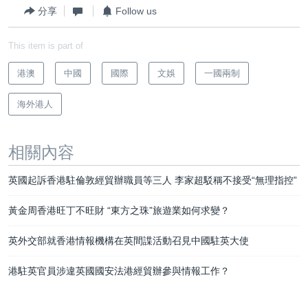
分享
Follow us
This item is part of
港澳
中國
國際
文娛
一國兩制
海外港人
相關內容
英國起訴香港駐倫敦經貿辦職員等三人 李家超駁稱不接受“無理指控”
黃金周香港旺丁不旺財 “東方之珠”旅遊業如何求變？
英外交部就香港情報機構在英間諜活動召見中國駐英大使
港駐英官員涉違英國國安法港經貿辦參與情報工作？