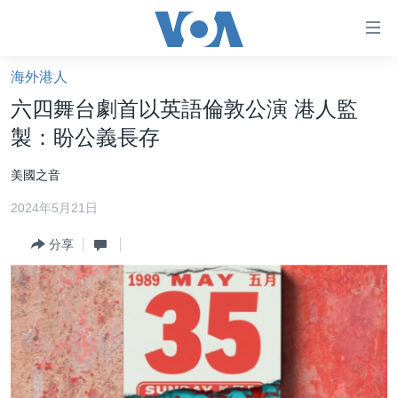
無
障
礙
海外港人
主頁
鏈
六四舞台劇首以英語倫敦公演 港人監
接
美國大選2024
製：盼公義長存
跳
港澳
轉
美國之音
台灣
到
2024年5月21日
內
美中關係
容
分享
海外港人
跳
轉
新聞自由
到
揭謊頻道
導
航
美國
跳
中國
轉