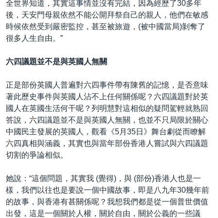
全世界知道，其實這事情並沒有完結，因為經歷了30多年
後，天安門母親依然不能公開拜祭自己的親人，他們在敏感
時候依然受到嚴密監控，甚至被旅遊，(被中國當局)剝奪了
很多人生自由。”
六四議題並不是與英國人無關
正是部份英國人普遍對六四事件帶有陳舊的記憶，是否意味
著此歷史事件與英國人沾不上任何關係呢？六四議題對於英
國人在英國生活何干呢？列明慧對這相似的疑問駕輕就熟回
答說，六四議題並不是與英國人無關，也並不只局限於關心
中國民主發展的英國人，觀看《5月35日》舞台劇從而瞭解
六四真相與涵義，其實也與當年部份香港人嘗試與六四議題
切割的爭論相似。
她說：“這個問題，其實我 (覺得)，與 (部份)香港人也是一
樣，我們以往也是要說一個中國故事，即是八九年30幾年前
的故事，與香港有甚關係呢？我想我們都是從一個普世價值
出發，這是一個關於人權，關於自由，關於公義的一些議