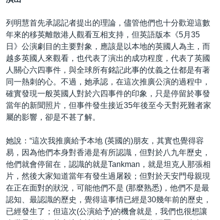
列明慧首先承認記者提出的理論，儘管他們也十分歡迎這數
年來的移英離散港人觀看互相支持，但英語版本《5月35
日》公演劇目的主要對象，應該是以本地的英國人為主，而
越多英國人來觀看，也代表了演出的成功程度，代表了英國
人關心六四事件，與全球所有銘記此事的仗義之仕都是有著
同一熱刺的心。不過，她承認，在這次推廣公演的過程中，
確實發現一般英國人對於六四事件的印象，只是停留於事發
當年的新聞照片，但事件發生接近35年後至今天對死難者家
屬的影響，卻是不甚了解。
她說：“這次我推廣給予本地 (英國的)朋友，其實也覺得容
易，因為他們本身對香港是有所認識，但對於八九年歷史，
他們就會停留在，認識的就是Tankman，就是坦克人那張相
片，然後大家知道當年有發生過屠殺；但對於天安門母親現
在正在面對的狀況，可能他們不是 (那麼熟悉)，他們不是最
認知、最認識的歷史，覺得這事情已經是30幾年前的歷史，
已經發生了；但這次(公演給予)的機會就是，我們也很想讓