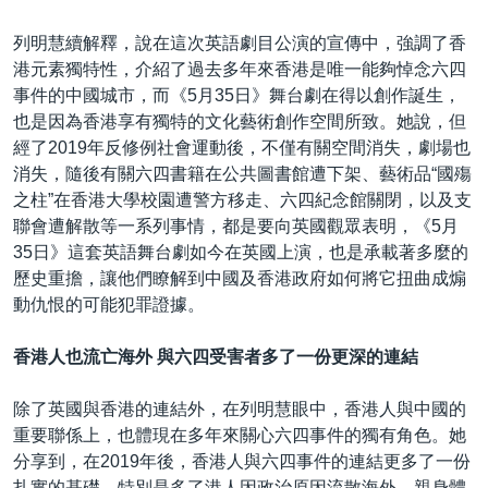
列明慧續解釋，說在這次英語劇目公演的宣傳中，強調了香
港元素獨特性，介紹了過去多年來香港是唯一能夠悼念六四
事件的中國城市，而《5月35日》舞台劇在得以創作誕生，
也是因為香港享有獨特的文化藝術創作空間所致。她說，但
經了2019年反修例社會運動後，不僅有關空間消失，劇場也
消失，隨後有關六四書籍在公共圖書館遭下架、藝術品“國殤
之柱”在香港大學校園遭警方移走、六四紀念館關閉，以及支
聯會遭解散等一系列事情，都是要向英國觀眾表明，《5月
35日》這套英語舞台劇如今在英國上演，也是承載著多麼的
歷史重擔，讓他們瞭解到中國及香港政府如何將它扭曲成煽
動仇恨的可能犯罪證據。
香港人也流亡海外 與六四受害者多了一份更深的連結
除了英國與香港的連結外，在列明慧眼中，香港人與中國的
重要聯係上，也體現在多年來關心六四事件的獨有角色。她
分享到，在2019年後，香港人與六四事件的連結更多了一份
扎實的基礎，特別是多了港人因政治原因流散海外，親身體