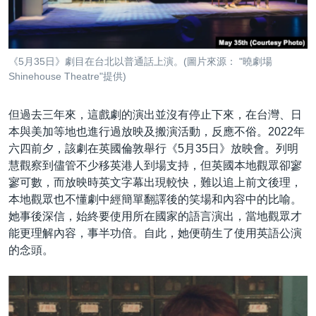
《5月35日》劇目在台北以普通話上演。(圖片來源： "曉劇場
Shinehouse Theatre"提供)
但過去三年來，這戲劇的演出並沒有停止下來，在台灣、日
本與美加等地也進行過放映及搬演活動，反應不俗。2022年
六四前夕，該劇在英國倫敦舉行《5月35日》放映會。列明
慧觀察到儘管不少移英港人到場支持，但英國本地觀眾卻寥
寥可數，而放映時英文字幕出現較快，難以追上前文後理，
本地觀眾也不懂劇中經簡單翻譯後的笑場和內容中的比喻。
她事後深信，始終要使用所在國家的語言演出，當地觀眾才
能更理解內容，事半功倍。自此，她便萌生了使用英語公演
的念頭。