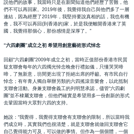
説他們的故事，我當時只是在新聞知道他們經歷了苦難，他
們不可以再回家。2019年後，我覺得我自己與他們多了一層
連結，因為經歷了2019年，我堅持要說真相的話，我也有機
會，我不可以再回(到香港的)家，於是我便離開香港來了英
國，我覺得那個心，那份感情是深厚了。”
“六四劇團”成立之初 希望用創意藝術形式悼念
回顧“六四劇團”2009年成立之初，當時正值部份香港市民質
疑支聯會每年的六四燭光悼念晚會行禮如儀，只懂哭哭啼
啼，了無新意，坊間更出現了拒絕出席的呼籲。有市民自行
悼念；有年青人獨自舉辦另類的六四搖滾音樂會，以此抵制
支聯會活動。身兼支聯會義工的列明慧承認，儘管“六四劇
團”並不棣屬支聯會，但他們確實是希望用多一份創新的形式
去鞏固當時大眾對六四的支持。
她說：“我覺得，我覺得支聯會有支聯會的限制，所以當時我
們成立時，其實我們也很清楚，就是支聯會就做回支聯會它
自己覺得能力可及，可以做的事情。但作為一個個體，一個