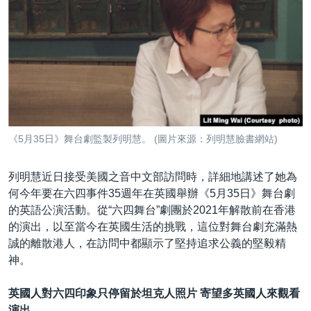
《5月35日》舞台劇監製列明慧。 (圖片來源：列明慧臉書網站)
列明慧近日接受美國之音中文部訪問時，詳細地講述了她為
何今年要在六四事件35週年在英國舉辦《5月35日》舞台劇
的英語公演活動。從“六四舞台”劇團於2021年解散前在香港
的演出，以至當今在英國生活的挑戰，這位對舞台劇充滿熱
誠的離散港人，在訪問中都顯示了堅持追求公義的堅毅精
神。
英國人對六四印象只停留於坦克人照片 寄望多英國人來觀看
演出