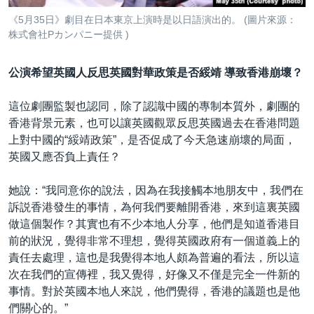
《5月35日》劇目在日本東京上演時是以日語演出的。 (圖片來源：
株式會社Pカンパニー提供 )
公演希望英國人反思英國對華政策是否綏靖 導致香港崩壞？
這位劇團監製也認同，除了認識中國的專制本質外，劇團的
香港背景元素，也可以讓英國觀眾反思英國過去在香港問題
上對中國的“綏靖政策”，是否促成了今天急速崩壞的局面，
英國又應否負上責任？
她說：“我同意你的說法，因為在我接觸本地朋友中，我們在
訴説香港發生的事情，為何我們要離開香港，來到這裏英國
做這個製作？其實也有不少本地人分享，他們是知道香港目
前的狀況，覺得非常不理想，覺得英國政府有一個道義上的
責任去處理，這也是我覺得本地人頗為普遍的看法，所以這
次在我們的宣傳裡，我又覺得，好像又不僅是完全一件新的
事情。對於英國本地人來説，他們覺得，香港的議題也是他
們關心的。”