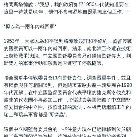
格蘭斯塔德說：“我想，我的政府如果1950年代就知道要在
這里一待就是60年，他們不會輕易地自愿承擔這個工作。”
*原以為一兩年內就回家*
1953年，大眾以為和平談判將導致簽訂和平條約，監督停戰
的觀察員可以一兩年內就回家。結果，南北韓至今還在技術
上處於戰爭狀態。中立國監督委員會只好繼續監督停火，判
斷雙方的軍事活動和演習是否遵守了停戰協議。
聯合國軍事停戰委員會也有監督責任，調查嚴重事件，並且
有權參與任何相關談判。但是隨著東歐共產主義集團在1990
年代瓦解，在中立國監督委員會代表平壤的捷克斯洛伐克和
波蘭的代表團不再參加工作。北韓譴責美國摧毀了中立國監
督委員會的中立性。按照北韓的說法，在板門店繼續工作的
瑞士和瑞典軍官都是“可憐蟲”。
這個中立國監督委員會的一些注意力現在已經轉移到位於朝
鮮半島西部的沿海海域。這部分海域沒有在停戰協議提到。