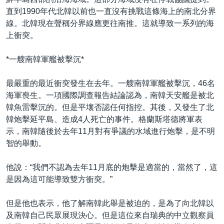
直到1990年代北韓以前也一直沒有挑戰這條海上的南北分界
線。北韓現在聲稱分界線應更往南推。這就導致一系列的海
上衝突。
*一艘南韓軍艦被擊沉*
最嚴重的最近衝突發生在去年。一艘南韓軍艦被擊沉，46名
海軍喪生。一項國際調查報告結論認為，南韓天安艦是被北
韓魚雷擊沉的。但是平壤否認任何指控。其後，又發生了北
韓炮擊延平島、造成4人死亡的事件。格蘭斯塔德將軍表
示，南韓隨後於去年11月對有爭議的水域進行炮擊，是不明
智的舉動。
他說：“我們不認為去年11月底的炮擊是適當的，當然了，這
是因為這可能導致雙方衝突。”
但是他也表示，他了解南韓此舉是被迫的，是為了向北韓以
及南韓自己民眾展現決心。但是這位來自瑞典的中立觀察員