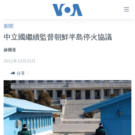
無
障
礙
新聞
主頁
鏈
中立國繼續監督朝鮮半島停火協議
接
美國大選2024
赫爾曼
跳
港澳
轉
2011年10月21日
台灣
到
內
分享
美中關係
容
海外港人
跳
轉
新聞自由
到
揭謊頻道
導
航
美國
跳
中國
轉