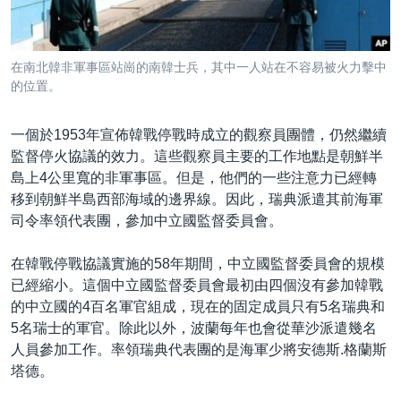
到
國際
檢
經貿
索
在南北韓非軍事區站崗的南韓士兵，其中一人站在不容易被火力擊中
視頻
的位置。
音頻
每日視頻新聞
一個於1953年宣佈韓戰停戰時成立的觀察員團體，仍然繼續
VOA 60秒 (國際)
時事經緯
監督停火協議的效力。這些觀察員主要的工作地點是朝鮮半
國語
美國專訊
新聞音頻
島上4公里寬的非軍事區。但是，他們的一些注意力已經轉
移到朝鮮半島西部海域的邊界線。因此，瑞典派遣其前海軍
關注我們
視頻存檔
海外港人
司令率領代表團，參加中立國監督委員會。
YOUTUBE頻道
港人港心
在韓戰停戰協議實施的58年期間，中立國監督委員會的規模
美國透視
已經縮小。這個中立國監督委員會最初由四個沒有參加韓戰
其他語言網站
建國史話
的中立國的4百名軍官組成，現在的固定成員只有5名瑞典和
5名瑞士的軍官。除此以外，波蘭每年也會從華沙派遣幾名
廣播節目表
人員參加工作。率領瑞典代表團的是海軍少將安德斯.格蘭斯
塔德。