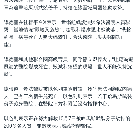
希法醫院已停止運作，患者死亡人數不斷上升。以色列國防
軍為追擊哈馬斯武裝份子，持續在該區域周圍發動攻勢。
譚德塞在社群平台X表示，世衛組織設法與希法醫院人員聯
繫，當地情況“嚴峻又危險”，槍戰和爆炸聲此起彼落，“悲慘
的是，病患死亡人數大幅攀升，希法醫院已失去醫院功
能」。
譚德塞和其他聯合國高級官員一同呼籲立即停火，“理應為避
風港的醫院變成死亡、毀滅和絕望的現場，世人不能保持沉
默”。
據報道，希法醫院被以色列軍隊封鎖，幾乎無法照顧院內病
人，已有三名新生兒死亡。以色列則表示，若干哈馬斯武裝
份子藏身醫院，在醫院下方和附近設有指揮中心。
以色列表示正在努力解救10月7日被哈馬斯武裝分子劫持的
200多名人質，並數次表示應該撤離醫院。