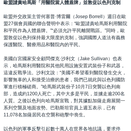
歐盟譴責哈馬斯「用醫院當人體盾牌」並敦促以色列克制
歐盟外交政策主管何塞普·博雷爾（Josep Borrell）週日在歐
盟27個會員國的聯合聲明中表示：“歐盟譴責哈馬斯利用醫院
和平民作為人體盾牌。”“必須允許平民離開戰區。”同時，歐
盟敦促以色列保持最大限度的克制，強調國際人道法有義務
保護醫院、醫療用品和醫院內的平民。
美國白宮國家安全顧問傑克·沙利文（Jake Sullivan）也表
示，哈馬斯利用醫院和其他民用設施安置武裝份子和武器，
這違反戰爭法。沙利文說：“美國不希望看到醫院發生交火，
影響無辜的人和接受治療的患者，我們已就此與以色列國防
軍進行積極磋商。”哈馬斯武裝份子10月7日突襲以色列南
部，造成約1200人死亡，其中大多是平民，並擄走逾200名
人質。之後以色列向哈馬斯宣戰，對其據點加薩走廊展開一
系列空襲及地面攻勢。巴勒斯坦官員上週五表示，已有
11,078名加薩居民在空襲和砲擊中喪生。
以色列的軍事反擊引起數十萬人在世界各地抗議，要求停