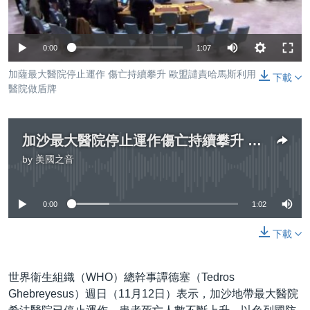
到
國際
檢
經貿
索
0:00
1:07
視頻
加薩最大醫院停止運作 傷亡持續攀升 歐盟譴責哈馬斯利用
下載
音頻
每日視頻新聞
醫院做盾牌
VOA 60秒 (國際)
時事經緯
國語
美國專訊
新聞音頻
加沙最大醫院停止運作​​傷亡持續攀升 歐盟譴責哈馬斯利用醫院做盾牌
by
美國之音
關注我們
視頻存檔
海外港人
No media source currently available
YOUTUBE頻道
港人港心
0:00
1:02
美國透視
其他語言網站
下載
建國史話
廣播節目表
世界衛生組織（WHO）總幹事譚德塞（Tedros
Ghebreyesus）週日（11月12日）表示，加沙地帶最大醫院