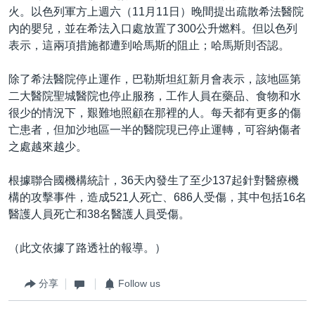
火。以色列軍方上週六（11月11日）晚間提出疏散希法醫院
內的嬰兒，並在希法入口處放置了300公升燃料。但以色列
表示，這兩項措施都遭到哈馬斯的阻止；哈馬斯則否認。
除了希法醫院停止運作，巴勒斯坦紅新月會表示，該地區第
二大醫院聖城醫院也停止服務，工作人員在藥品、食物和水
很少的情況下，艱難地照顧在那裡的人。每天都有更多的傷
亡患者，但加沙地區一半的醫院現已停止運轉，可容納傷者
之處越來越少。
根據聯合國機構統計，36天內發生了至少137起針對醫療機
構的攻擊事件，造成521人死亡、686人受傷，其中包括16名
醫護人員死亡和38名醫護人員受傷。
（此文依據了路透社的報導。）
分享
Follow us