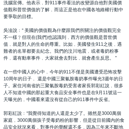
洗腦宣傳。他表示﹐對911事件看法的改變源自他對美國價
值觀和普世價值的了解﹐而這正是他在中國各地維權行動中
要爭取的目標。
吳淦說﹕“ 美國的價值觀為什麼跟我們所關注的價值觀完全
不一樣﹖但現在(我們)也認識到﹐西方的價值觀是普世價
值﹐就是對人的生命的尊重。比如﹐美國發生911之後﹐遇
難者的名單都要去紀念。我們的汶川地震﹐或者毒奶粉事
件﹐還有動車事件﹐大家就會去對比﹐就會產生反思。 ”
在一些中國人的心中﹐今年的911不僅是美國遭受恐怖攻擊
10周年的日子﹐ 還是中國三聚氰胺毒奶事件曝光3週年的日
子。家住河南省的三聚氰胺毒奶受害者家長郭彩紅說﹐很多
人不知道中國的那起重大食品安全事件也是在9月11號這一
天曝光的﹐中國看來還沒有從自己的911事件中反省。
郭彩紅說﹕“我覺得知道的人還是太少了。雖然是3000萬個
家庭﹐3000萬個孩子受毒奶粉的影響﹐但是從目前國內的食
品安全狀況來看﹐對事件的覺醒還不多﹐因為三年來不斷地