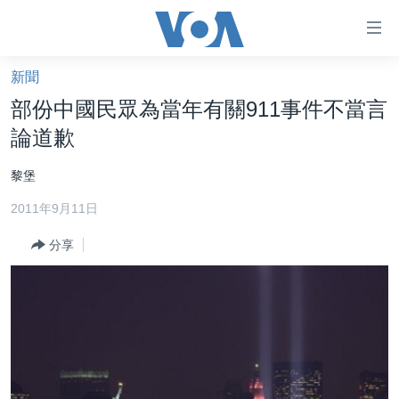
無
障
礙
新聞
主頁
鏈
部份中國民眾為當年有關911事件不當言
接
美國大選2024
論道歉
跳
港澳
轉
黎堡
台灣
到
2011年9月11日
內
美中關係
容
分享
海外港人
跳
轉
新聞自由
到
揭謊頻道
導
航
美國
跳
中國
轉