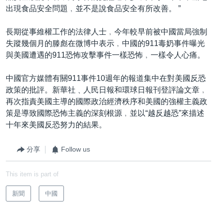
出現食品安全問題﹐並不是說食品安全有所改善。 ”
長期從事維權工作的法律人士﹐今年較早前被中國當局強制
失蹤幾個月的滕彪在微博中表示﹐中國的911毒奶事件曝光
與美國遭遇的911恐怖攻擊事件一樣恐怖﹐一樣令人心痛。
中國官方媒體有關911事件10週年的報道集中在對美國反恐
政策的批評。新華社﹑人民日報和環球日報刊登評論文章﹐
再次指責美國主導的國際政治經濟秩序和美國的強權主義政
策是導致國際恐怖主義的深刻根源﹐並以“越反越恐”來描述
十年來美國反恐努力的結果。
分享
Follow us
This item is part of
新聞
中國