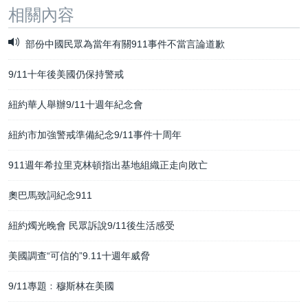
相關內容
部份中國民眾為當年有關911事件不當言論道歉
9/11十年後美國仍保持警戒
紐約華人舉辦9/11十週年紀念會
紐約市加強警戒準備紀念9/11事件十周年
911週年希拉里克林頓指出基地組織正走向敗亡
奧巴馬致詞紀念911
紐約燭光晚會 民眾訴說9/11後生活感受
美國調查“可信的”9.11十週年威脅
9/11專題﹕穆斯林在美國