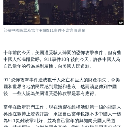
到
國際
檢
經貿
索
視頻
部份中國民眾為當年有關911事件不當言論道歉
音頻
每日視頻新聞
VOA 60秒 (國際)
時事經緯
國語
十年前的今天﹐美國遭受駭人聽聞的恐怖攻擊事件﹐但有些
美國專訊
新聞音頻
中國人卻雀躍歡呼。911事件10年後的今天﹐許多中國人為
關注我們
自己當年的行為感到羞愧﹐向美國人民道歉。
視頻存檔
海外港人
YOUTUBE頻道
港人港心
911恐怖攻擊事件造成數千人死亡和巨大的財產損失﹐令美
國和世界各地的民眾感到震撼和悲哀﹐然而消息傳到中國
美國透視
其他語言網站
後﹐一些人認為美國遭受恐怖攻擊是罪有應得。
建國史話
當年在政府部門工作﹑現在活躍在維權活動第一線的福建人
廣播節目表
吳淦在微博上發表評論﹐承認自己當年也跟不少中國人一樣
為911災難鼓掌叫好﹐並為自己當年的無知向美國人民道