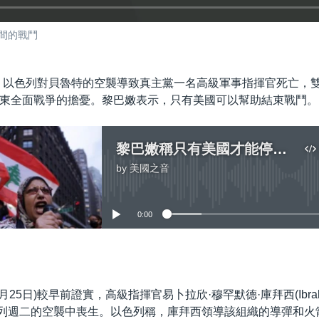
間的戰鬥
日)，以色列對貝魯特的空襲導致真主黨一名高級軍事指揮官死亡，
東全面戰爭的擔憂。黎巴嫩表示，只有美國可以幫助結束戰鬥。
黎巴嫩稱只有美國才能停止以色列和真主黨之間的戰鬥
by
美國之音
No media source currently available
0:00
嵌入
25日)較早前證實，高級指揮官易卜拉欣·穆罕默德·庫拜西(Ibrahim
)在以色列週二的空襲中喪生。以色列稱，庫拜西領導該組織的導彈和