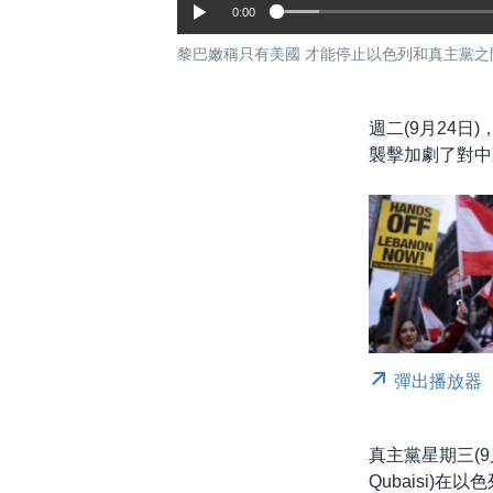
0:00
黎巴嫩稱只有美國 才能停止以色列和真主黨之
週二(9月24
襲擊加劇了對中
彈出播放器
真主黨星期三(9月
Qubaisi