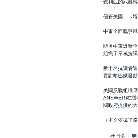
敘利亞的武器轉
儘管美國、卡塔
中東全面戰爭風
隨著中東爆發全
組織了示威抗議
數十名抗議者週
要對黎巴嫩發動
美國反戰組織“現在就
ANSWER)
國政府提供的大
（本文依據了路
分享