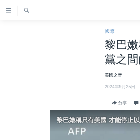
無
障
礙
檢
主頁
索
國際
鏈
美國大選2024
黎巴嫩
接
港澳
跳
黨之間
轉
台灣
到
美中關係
美國之音
內
容
海外港人
2024年9月25日
跳
新聞自由
轉
分享
到
揭謊頻道
導
美國
黎巴嫩稱只有美國 才能停止
航
跳
中國
轉