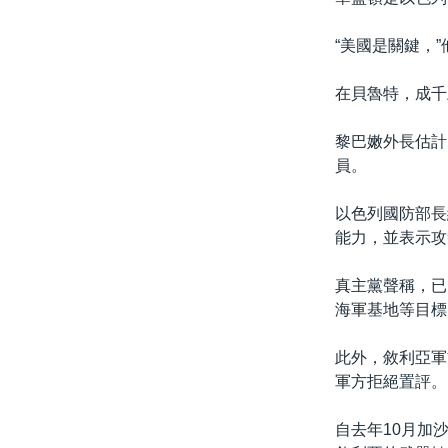
“美國是關鍵，
在貝魯特，成千
黎巴嫩外長估計
員。
以色列國防部長約
能力，並表示攻
真主黨聲稱，已
海軍基地等目標
此外，敘利亞軍
軍方拒絕置評。
自去年10月加