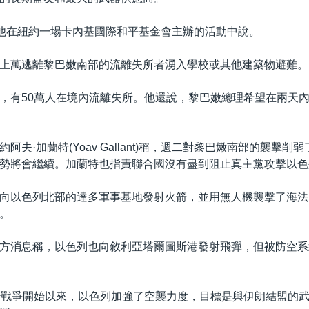
”他在紐約一場卡內基國際和平基金會主辦的活動中說。
上萬逃離黎巴嫩南部的流離失所者湧入學校或其他建築物避難。
，有50萬人在境內流離失所。他還說，黎巴嫩總理希望在兩天
阿夫·加蘭特(Yoav Gallant)稱，週二對黎巴嫩南部的襲擊削
勢將會繼續。加蘭特也指責聯合國沒有盡到阻止真主黨攻擊以色
向以色列北部的達多軍事基地發射火箭，並用無人機襲擊了海法
。
方消息稱，以色列也向敘利亞塔爾圖斯港發射飛彈，但被防空系
沙戰爭開始以來，以色列加強了空襲力度，目標是與伊朗結盟的