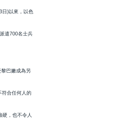
23日)以來，以色
遣700名士兵
受黎巴嫩成為另
爭不符合任何人的
不夠強硬，也不令人