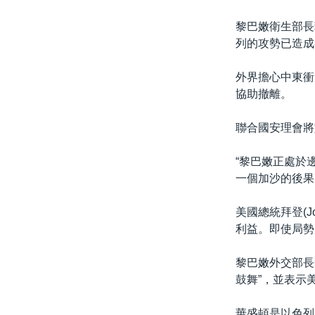
黎巴嫩衛生部長菲
列的攻勢已造成黎
外界擔心中東衝
協助撤離。
聯合國安理會將
“黎巴嫩正處於
一個加沙的後果，”
美國總統拜登(J
利益。即使局勢
黎巴嫩外交部長阿卜
鼓舞”，並表示
華盛頓是以色列