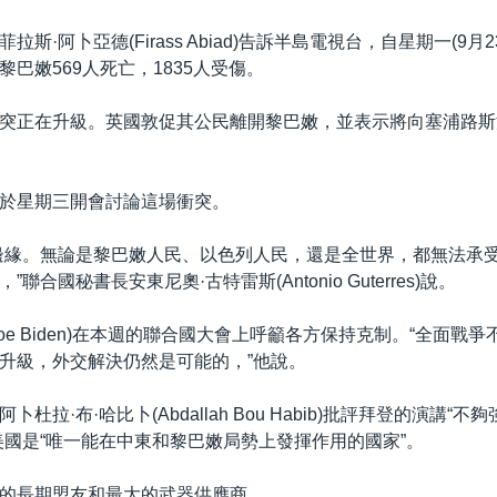
拉斯·阿卜亞德(Firass Abiad)告訴半島電視台，自星期一(9月
巴嫩569人死亡，1835人受傷。
突正在升級。英國敦促其公民離開黎巴嫩，並表示將向塞浦路斯派
於星期三開會討論這場衝突。
邊緣。無論是黎巴嫩人民、以色列人民，還是全世界，都無法承
聯合國秘書長安東尼奧·古特雷斯(Antonio Guterres)說。
oe Biden)在本週的聯合國大會上呼籲各方保持克制。“全面戰
升級，外交解決仍然是可能的，”他說。
杜拉·布·哈比卜(Abdallah Bou Habib)批評拜登的演講“
美國是“唯一能在中東和黎巴嫩局勢上發揮作用的國家”。
的長期盟友和最大的武器供應商。