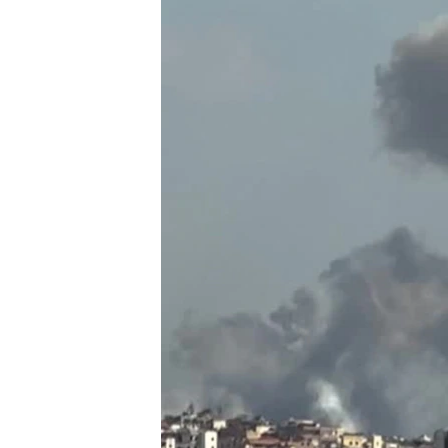
國際
到
檢
經貿
索
視頻
音頻
每日視頻新聞
VOA 60秒 (國際)
時事經緯
美國專訊
新聞音頻
視頻存檔
海外港人
YOUTUBE頻道
港人港心
美國透視
建國史話
廣播節目表