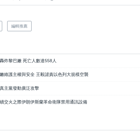
編輯推薦
轟炸黎巴嫩 死亡人數達558人
嫩維護主權與安全 王毅譴責以色列大規模空襲
真主黨發動廣泛攻擊
續交火之際伊朗伊斯蘭革命衛隊禁用通訊設備