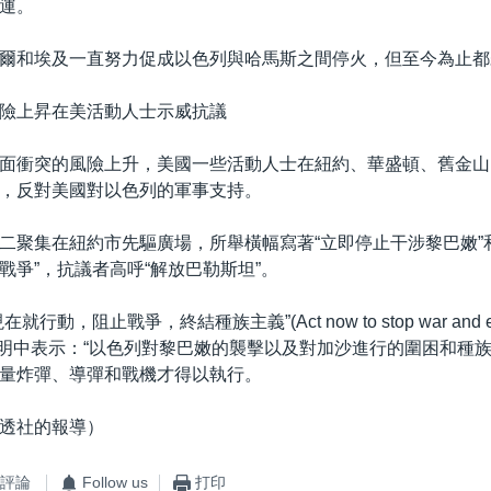
運。
爾和埃及一直努力促成以色列與哈馬斯之間停火，但至今為止都
險上昇在美活動人士示威抗議
面衝突的風險上升，美國一些活動人士在紐約、華盛頓、舊金山
，反對美國對以色列的軍事支持。
二聚集在紐約市先驅廣場，所舉橫幅寫著“立即停止干涉黎巴嫩”
戰爭”，抗議者高呼“解放巴勒斯坦”。
行動，阻止戰爭，終結種族主義”(Act now to stop war and en
在聲明中表示：“以色列對黎巴嫩的襲擊以及對加沙進行的圍困和種
量炸彈、導彈和戰機才得以執行。
透社的報導）
評論
Follow us
打印