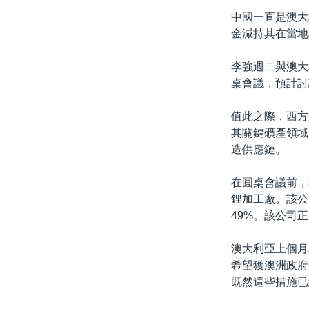
中國一直是澳大
金減持其在當地
李強週二與澳大利
桌會議，預計討
值此之際，西方
其關鍵礦產領域
造供應鏈。
在圓桌會議前，李強參
鋰加工廠。該公
49%。該公司
澳大利亞上個月
希望獲澳洲政府
既然這些措施已