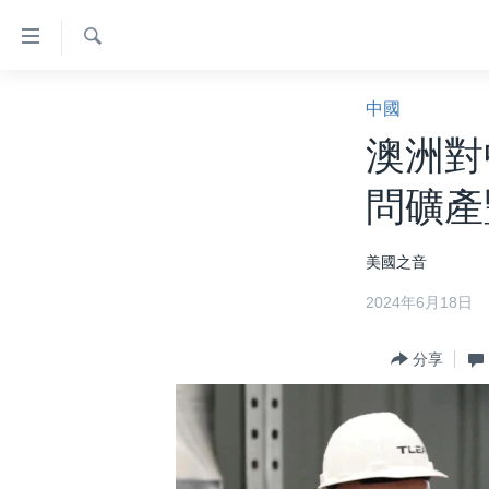
無
障
礙
檢
主頁
索
中國
鏈
美國大選2024
澳洲對
接
港澳
跳
問礦產
轉
台灣
到
美中關係
美國之音
內
容
海外港人
2024年6月18日
跳
新聞自由
轉
分享
到
揭謊頻道
導
美國
航
跳
中國
轉