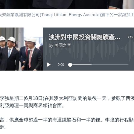
澳洲有限公司(Tianqi Lithium Energy Australia)旗下的一
澳洲對中國投資關鍵礦產心存疑慮 李強訪問礦產豐富的西澳
by
美國之音
No media source currently available
0:00
嵌入
李強星期二(6月18日)在其澳大利亞訪問的最後一天，參觀了西
利亞總理一同與商界領袖會面。
富，供應全球超過一半的海運鐵礦石和一半的鋰。李強的行程顯
源。