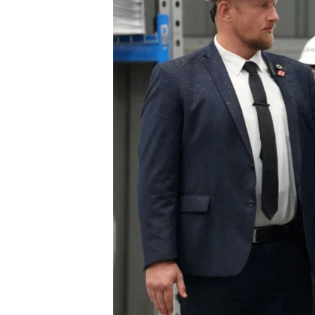
國際
到
檢
經貿
索
視頻
音頻
每日視頻新聞
VOA 60秒 (國際)
時事經緯
美國專訊
新聞音頻
視頻存檔
海外港人
YOUTUBE頻道
港人港心
美國透視
建國史話
廣播節目表