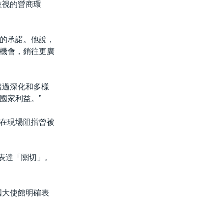
歧視的營商環
的承諾。他說，
機會，銷往更廣
透過深化和多樣
國家利益。”
在現場阻擋曾被
國表達「關切」。
國大使館明確表