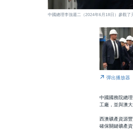
中國總理李強週二（2024年6月18日）參觀了天齊鋰業
彈出播放器
中國國務院總理
工廠，並與澳大
西澳礦產資源豐
確保關鍵礦產資