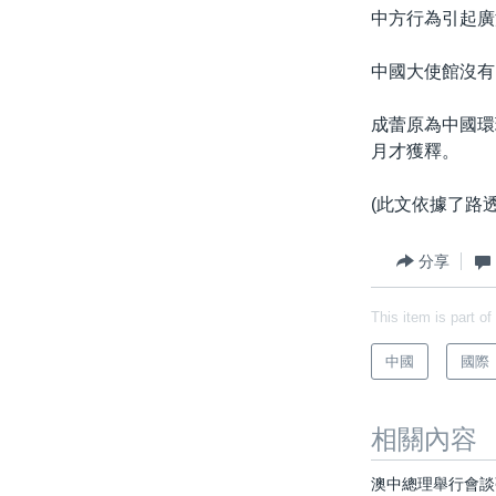
中方行為引起廣
中國大使館沒有
成蕾原為中國環
月才獲釋。
(此文依據了路
分享
This item is part of
中國
國際
相關內容
澳中總理舉行會談