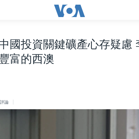
中國投資關鍵礦產心存疑慮 
豐富的西澳
評論