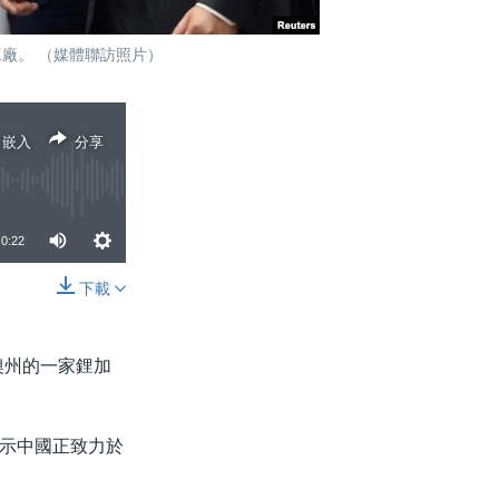
家鋰加工廠。 （媒體聯訪照片）
嵌入
分享
0:22
下載
分享
澳州的一家鋰加
示中國正致力於