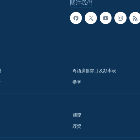
關注我們
檔
粵語廣播節目及頻率表
介
播客
國際
經貿