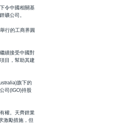
下令中國相關基
鋰礦公司。
珀斯舉行的工商界圓
繼續接受中國對
項目，幫助其建
tralia)旗下的
(IGO)持股
有權。天齊鋰業
尋求激勵措施，但