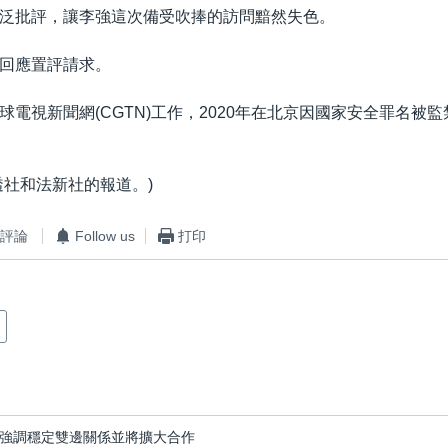
泛批評，讓李強這次備受吹捧的訪問黯然失色。
回應置評請求。
球電視新聞網(CGTN)工作，2020年在北京因國家安全罪名被監
透社和法新社的報道。)
評論
Follow us
打印
強調穩定雙邊關係並將擴大合作