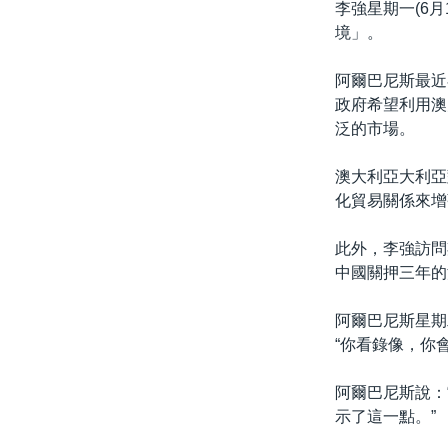
李強星期一(6
境」。
阿爾巴尼斯最近
政府希望利用澳
泛的市場。
澳大利亞大利亞
化貿易關係來增
此外，李強訪問
中國關押三年的
阿爾巴尼斯星期
“你看錄像，你
阿爾巴尼斯說：
示了這一點。”