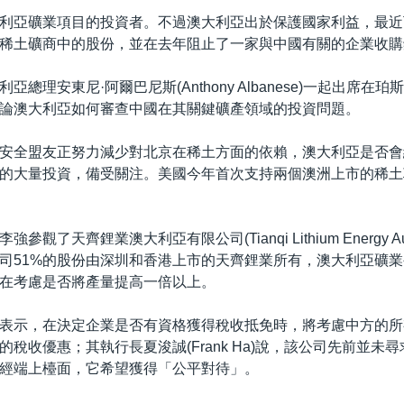
利亞礦業項目的投資者。不過澳大利亞出於保護國家利益，最近
稀土礦商中的股份，並在去年阻止了一家與中國有關的企業收購
亞總理安東尼·阿爾巴尼斯(Anthony Albanese)一起出席在
論澳大利亞如何審查中國在其關鍵礦產領域的投資問題。
安全盟友正努力減少對北京在稀土方面的依賴，澳大利亞是否會
的大量投資，備受關注。美國今年首次支持兩個澳洲上市的稀土
觀了天齊鋰業澳大利亞有限公司(Tianqi Lithium Energy Aus
司51%的股份由深圳和香港上市的天齊鋰業所有，澳大利亞礦業公司
正在考慮是否將產量提高一倍以上。
表示，在決定企業是否有資格獲得稅收抵免時，將考慮中方的所
的稅收優惠；其執行長夏浚誠(Frank Ha)說，該公司先前並未
經端上檯面，它希望獲得「公平對待」。