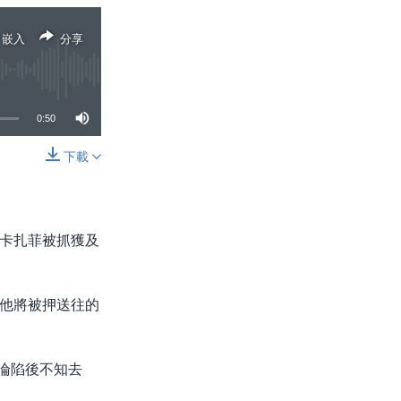
嵌入
分享
0:50
下載
分享
卡扎菲被抓獲及
他將被押送往的
里淪陷後不知去