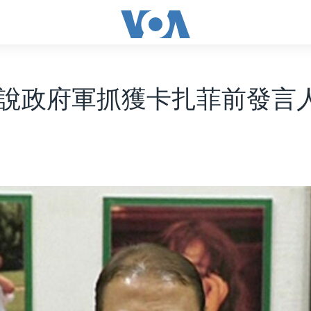
說政府軍抓獲卡扎菲前發言