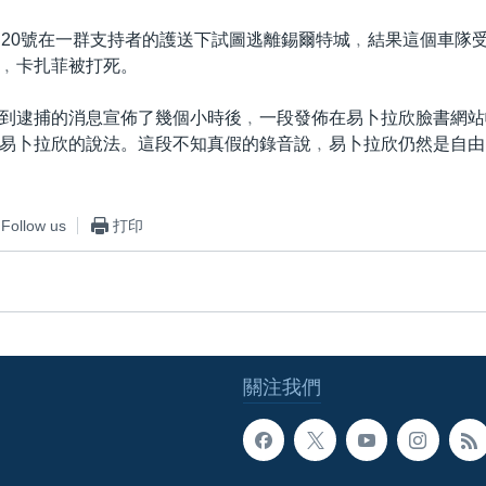
月20號在一群支持者的護送下試圖逃離錫爾特城﹐結果這個車隊
﹐卡扎菲被打死。
到逮捕的消息宣佈了幾個小時後﹐一段發佈在易卜拉欣臉書網站
易卜拉欣的說法。這段不知真假的錄音說﹐易卜拉欣仍然是自由
Follow us
打印
關注我們