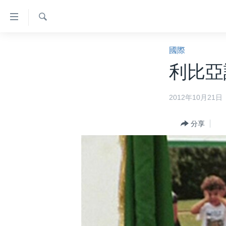
無
障
礙
檢
主頁
索
國際
鏈
美國大選2024
利比亞
接
港澳
跳
2012年10月21日
轉
台灣
到
美中關係
內
分享
容
海外港人
跳
新聞自由
轉
到
揭謊頻道
導
美國
航
跳
中國
轉