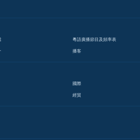
檔
粵語廣播節目及頻率表
介
播客
國際
經貿