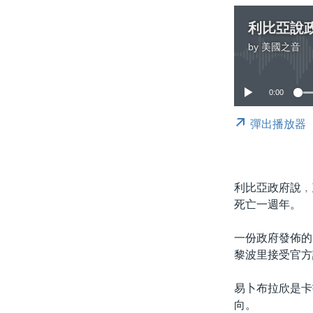
利比亞說
by
美國之音
0:00
彈出播放器
利比亞政府說﹐
死亡一週年。
一份政府發佈的
黎波里接受官方
易卜布拉欣是卡
向。