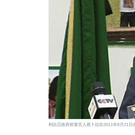
國際
到
檢
經貿
索
視頻
音頻
每日視頻新聞
VOA 60秒 (國際)
時事經緯
美國專訊
新聞音頻
視頻存檔
海外港人
YOUTUBE頻道
港人港心
美國透視
建國史話
廣播節目表
利比亞政府前發言人易卜拉欣2011年8月21