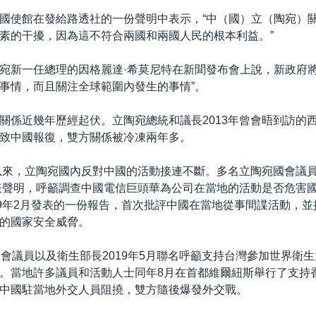
國使館在發給路透社的一份聲明中表示，“中（國）立（陶宛）
素的干擾，因為這不符合兩國和兩國人民的根本利益。”
宛新一任總理的因格麗達·希莫尼特在新聞發布會上說，新政府將
事情，而且關注全球範圍內發生的事情”。
關係近幾年歷經起伏。立陶宛總統和議長2013年曾會晤到訪的
致中國報復，雙方關係被冷凍兩年多。
末以來，立陶宛國內反對中國的活動接連不斷。多名立陶宛國會議員2
發表聲明，呼籲調查中國電信巨頭華為公司在當地的活動是否危害
19年2月發表的一份報告，首次批評中國在當地從事間諜活動，
的國家安全威脅。
國會議員以及衛生部長2019年5月聯名呼籲支持台灣參加世界衛
。當地許多議員和活動人士同年8月在首都維爾紐斯舉行了支持香
中國駐當地外交人員阻撓，雙方隨後爆發外交戰。