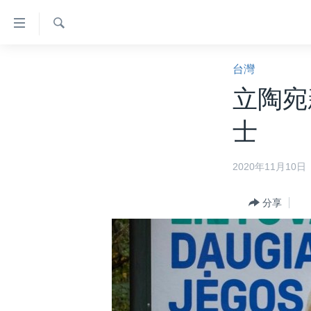
無
障
礙
檢
主頁
索
台灣
鏈
美國大選2024
立陶宛
接
港澳
跳
士
轉
台灣
到
美中關係
2020年11月10日
內
容
海外港人
跳
分享
新聞自由
轉
到
揭謊頻道
導
美國
航
跳
中國
轉