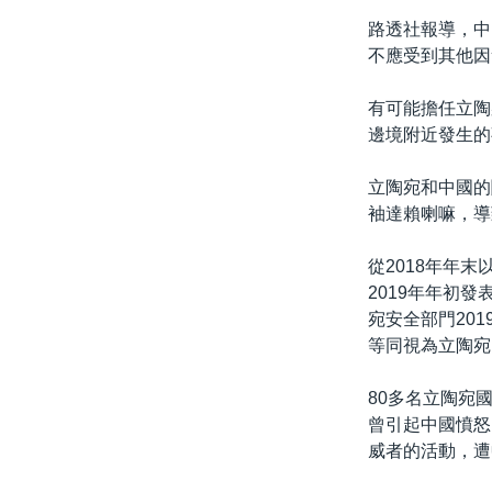
路透社報導，中
不應受到其他因
有可能擔任立陶
邊境附近發生的
立陶宛和中國的
袖達賴喇嘛，導
從2018年年
2019年年初
宛安全部門20
等同視為立陶宛
80多名立陶宛
曾引起中國憤怒
威者的活動，遭