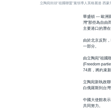
立陶宛街頭“祖國聯盟”黨領導人英格麗達·西蒙尼特(In
華盛頓 —
歐洲
灣“那些為自由
主要港口的潛在
由於北京反對，
一部分。
由立陶宛“祖國聯盟”
(Freedom 
74席，將約束
立陶宛新執政聯
白俄羅斯到台灣
中國大使館表示
共同努力。