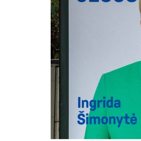
國際
到
檢
經貿
索
視頻
音頻
每日視頻新聞
VOA 60秒 (國際)
時事經緯
美國專訊
新聞音頻
視頻存檔
海外港人
YOUTUBE頻道
港人港心
美國透視
建國史話
廣播節目表