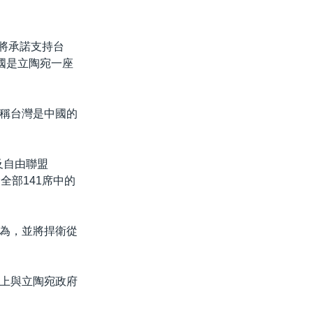
府將承諾支持台
國是立陶宛一座
稱台灣是中國的
)以及自由聯盟
會全部141席中的
行為，並將捍衛從
上與立陶宛政府