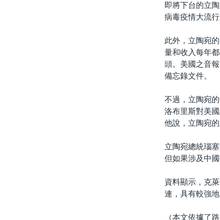
即將下台的立陶
病毒疫情大流行
此外，立陶宛的
量和收入每年都
頭。美國之音報
備忘錄文件。
不過，立陶宛的
洛布里斯對美國
他說，立陶宛的
立陶宛總統瑙塞
但如果涉及中國
資料顯示，克萊
連，具有較強地
（本文依據了路