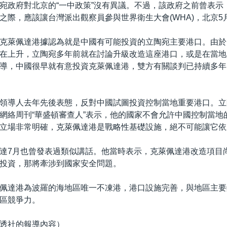
宛政府對北京的“一中政策”沒有異議。不過，該政府之前曾表示，
之際，應該讓台灣派出觀察員參與世界衛生大會(WHA)，北京5
克萊佩達港據認為就是中國有可能投資的立陶宛主要港口。由於
在上升，立陶宛多年前就在討論升級改造這座港口，或是在當地
導，中國很早就有意投資克萊佩達港，雙方有關談判已持續多年
領導人去年先後表態，反對中國試圖投資控制當地重要港口。立
網絡周刊“華盛頓審查人”表示，他的國家不會允許中國控制當地
立場非常明確，克萊佩達港是戰略性基礎設施，絕不可能讓它依
達7月也曾發表過類似講話。他當時表示，克萊佩達港改造項目
投資，那將牽涉到國家安全問題。
佩達港為波羅的海地區唯一不凍港，港口設施完善，與地區主要
區競爭力。
透社的報導內容）