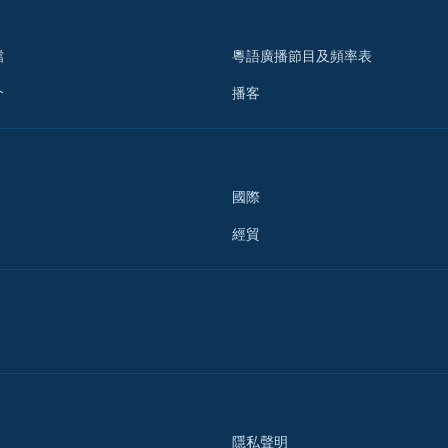
檔
粵語廣播節目及頻率表
介
播客
國際
經貿
隱私聲明