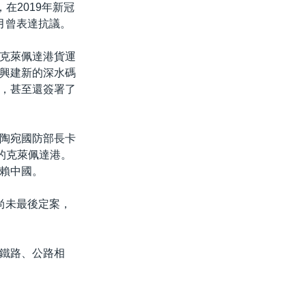
在2019年新冠
月曾表達抗議。
克萊佩達港貨運
興建新的深水碼
，甚至還簽署了
陶宛國防部長卡
的克萊佩達港。
賴中國。
尚未最後定案，
鐵路、公路相