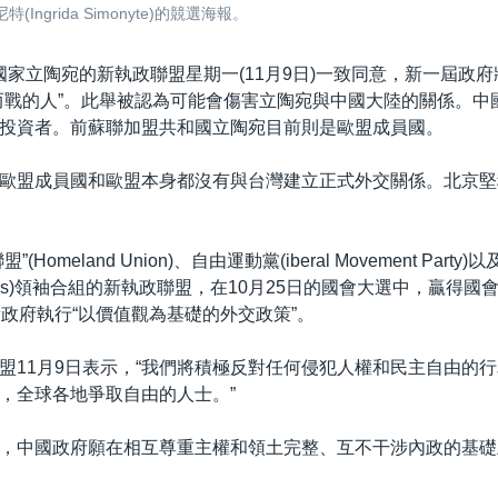
grida Simonyte)的競選海報。
國家立陶宛的新執政聯盟星期一(11月9日)一致同意，新一屆政
而戰的人”。此舉被認為可能會傷害立陶宛與中國大陸的關係。中
投資者。前蘇聯加盟共和國立陶宛目前則是歐盟成員國。
歐盟成員國和歐盟本身都沒有與台灣建立正式外交關係。北京堅
(Homeland Union)、自由運動黨(iberal Movement Party
parties)領袖合組的新執政聯盟，在10月25日的國會大選中，贏得國
新政府執行“以價值觀為基礎的外交政策”。
盟11月9日表示，“我們將積極反對任何侵犯人權和民主自由的
，全球各地爭取自由的人士。”
，中國政府願在相互尊重主權和領土完整、互不干涉內政的基礎