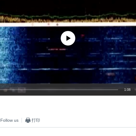
No media source currently available
1:08
嵌入
Follow us
打印