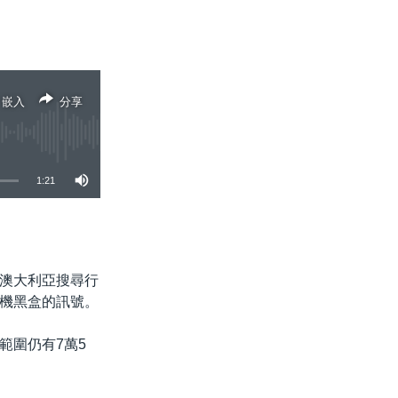
嵌入
分享
1:21
分享
澳大利亞搜尋行
機黑盒的訊號。
範圍仍有7萬5