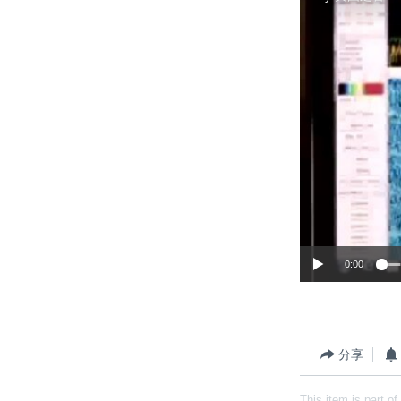
0:00
分享
This item is part of