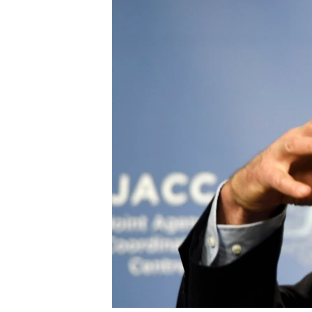
國際
到
檢
經貿
索
視頻
音頻
每日視頻新聞
VOA 60秒 (國際)
時事經緯
美國專訊
新聞音頻
視頻存檔
海外港人
YOUTUBE頻道
港人港心
美國透視
建國史話
廣播節目表