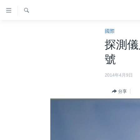
無
障
礙
檢
主頁
索
國際
鏈
美國大選2024
探測儀
接
港澳
跳
號
轉
台灣
到
美中關係
2014年4月9日
內
容
海外港人
跳
分享
新聞自由
轉
到
揭謊頻道
導
美國
航
跳
中國
轉