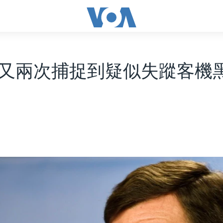
又兩次捕捉到疑似失蹤客機