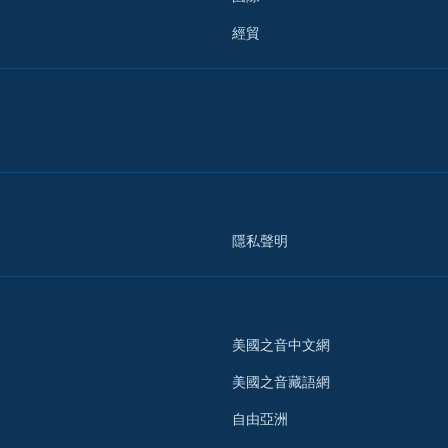
經貿
隱私聲明
美國之音中文網
美國之音藏語網
自由亞洲