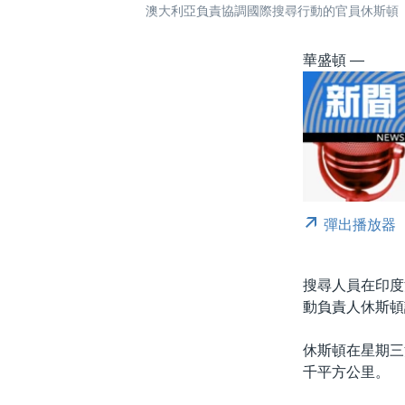
澳大利亞負責協調國際搜尋行動的官員休斯頓
華盛頓 —
彈出播放器
搜尋人員在印度
動負責人休斯頓
休斯頓在星期三
千平方公里。