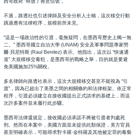
西哥政府 “釋放了善意信號”。
不過，路透社也引述律師及安全分析人士稱，這次移交行動
跳過應有法律程序，規模前所未見。
“這是一場政治性的引渡，毫無疑問，在墨西哥歷史上獨一無
二。” 墨西哥國立自治大學 (UNAM) 安全及軍事問題專家勞
爾·貝尼特斯 (Raul Benitez) 表示。他指出，這次以 “快速通
道” 大規模移交毒犯，是墨西哥的戰略之舉，目的就是要避
免美國施加25%關稅。
多名律師向路透社表示，這次大規模移交甚至不能視為 “引
渡”，因為已超出了美墨之間的相關條約和法律框架。依正常
程序，引渡必須建立在接收國提出正式請求的基礎上，而這
次許多案件並未履行此步驟。
墨西哥法律還規定，接收國必須承諾不將被引渡者判處死
刑。然而在本案中，美國方面並未提供此類保證，美方官員
甚至明確表示，可能尋求對卡羅·金特羅及其他被定罪的毒梟