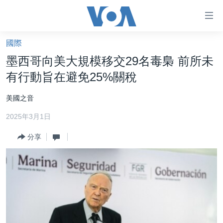
無
障
礙
國際
主頁
鏈
墨西哥向美大規模移交29名毒梟 前所未
接
美國大選2024
有行動旨在避免25%關稅
跳
港澳
轉
美國之音
台灣
到
2025年3月1日
內
美中關係
容
分享
海外港人
跳
轉
新聞自由
到
揭謊頻道
導
航
美國
跳
中國
轉