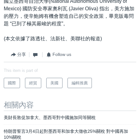
國立墨西哥自治大學(National Autonomous University of
Mexico) 國防安全專家奧利瓦 (Javier Oliva) 指出，美方施加
的壓力，使辛鮑姆有機會塑造自己的安全政策，畢竟販毒問
題 “已到了極其嚴峻的程度”。
(本文依據了路透社、法新社、美聯社的報道)
分享
Follow us
This item is part of
國際
經貿
美國
編輯推薦
相關內容
美財長敦促加拿大、墨西哥對中國施加同等關稅
特朗普誓言3月4日起對墨西哥和加拿大徵收25%關稅 對中國再加
10%關稅