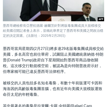
到
國際
檢
經貿
索
視頻
墨西哥總檢察長亞歷杭德羅·赫爾茨針對將販毒集團成員大規模移交
音頻
每日視頻新聞
給美國召開記者會上表示，並稱此舉界定了墨西哥和美國之間政治穩
定的決定因素。(法新社：2025年2月28日)
VOA 60秒 (國際)
時事經緯
國語
美國專訊
新聞音頻
墨西哥當局星期四(2月27日)將多達29名販毒集團成員移交給
美國，多名高官也前往華府，試圖阻止美國總統唐納德·特朗
關注我們
視頻存檔
海外港人
普(Donald Trump)政府自下星期開始對墨西哥商品徵收關
YOUTUBE頻道
港人港心
稅。這次移交行動規模空前，被認為是向特朗普政府示好，
但專家稱可能已違反墨西哥法律程序。
美國透視
其他語言網站
建國史話
被移交的人員包括多名知名毒梟，有數十年前販運可卡因和
海洛因的高齡販毒集團首腦，也有近年向美國大規模販運致
廣播節目表
命芬太尼的年輕毒梟。
其中最著名的毒梟是拉斐爾·卡羅·金特羅(Rafael Caro