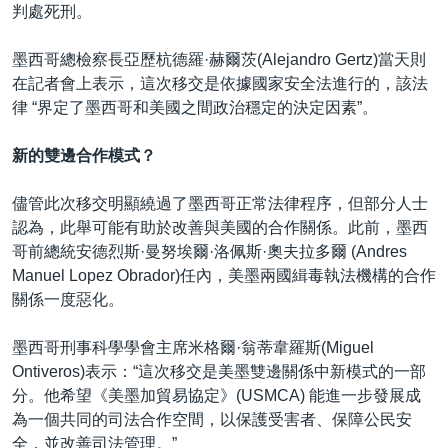
判處死刑。
墨西哥總檢察長亞歷杭德羅·赫爾茨(Alejandro Gertz)當天則
在記者會上表示，這次移交是依據國家安全法進行的，該法
律 “界定了墨西哥和美國之間政治穩定的決定因素”。
新的雙邊合作模式？
儘管此次移交明顯繞過了墨西哥正常法律程序，但部分人士
認為，此舉可能有助於改善與美國的合作關係。此前，墨西
哥前總統安德烈斯·曼努埃爾·洛佩斯·奧夫拉多爾 (Andres
Manuel Lopez Obrador)任內，美墨兩國緝毒執法機構的合作
關係一度惡化。
墨西哥刑事科學學會主席米格爾·翁蒂韋羅斯(Miguel
Ontiveros)表示：“這次移交是美墨雙邊關係中新模式的一部
分。他希望《美墨加貿易協定》(USMCA) 能進一步發展成
為一個共同的司法合作空間，以保護受害者、保障公民安
全，並改善司法管理。”