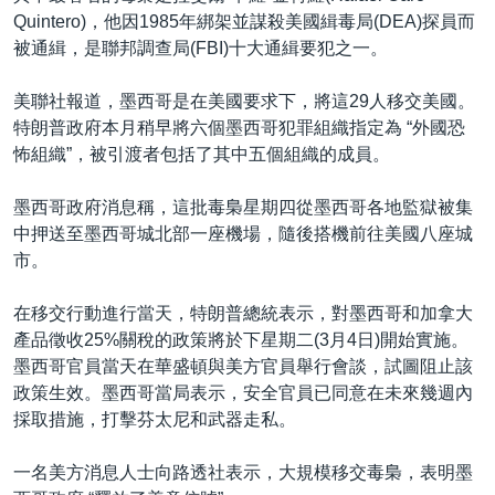
Quintero)，他因1985年綁架並謀殺美國緝毒局(DEA)探員而
被通緝，是聯邦調查局(FBI)十大通緝要犯之一。
美聯社報道，墨西哥是在美國要求下，將這29人移交美國。
特朗普政府本月稍早將六個墨西哥犯罪組織指定為 “外國恐
怖組織”，被引渡者包括了其中五個組織的成員。
墨西哥政府消息稱，這批毒梟星期四從墨西哥各地監獄被集
中押送至墨西哥城北部一座機場，隨後搭機前往美國八座城
市。
在移交行動進行當天，特朗普總統表示，對墨西哥和加拿大
產品徵收25%關稅的政策將於下星期二(3月4日)開始實施。
墨西哥官員當天在華盛頓與美方官員舉行會談，試圖阻止該
政策生效。墨西哥當局表示，安全官員已同意在未來幾週內
採取措施，打擊芬太尼和武器走私。
一名美方消息人士向路透社表示，大規模移交毒梟，表明墨