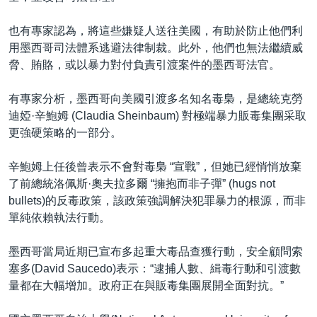
也有專家認為，將這些嫌疑人送往美國，有助於防止他們利
用墨西哥司法體系逃避法律制裁。此外，他們也無法繼續威
脅、賄賂，或以暴力對付負責引渡案件的墨西哥法官。
有專家分析，墨西哥向美國引渡多名知名毒梟，是總統克勞
迪婭·辛鮑姆 (Claudia Sheinbaum) 對極端暴力販毒集團采取
更強硬策略的一部分。
辛鮑姆上任後曾表示不會對毒梟 “宣戰”，但她已經悄悄放棄
了前總統洛佩斯·奧夫拉多爾 “擁抱而非子彈” (hugs not
bullets)的反毒政策，該政策強調解決犯罪暴力的根源，而非
單純依賴執法行動。
墨西哥當局近期已宣布多起重大毒品查獲行動，安全顧問索
塞多(David Saucedo)表示：“逮捕人數、緝毒行動和引渡數
量都在大幅增加。政府正在與販毒集團展開全面對抗。”