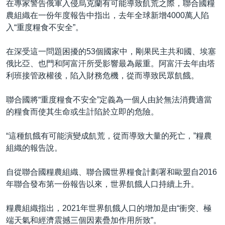
在專家警告俄軍入侵烏克蘭有可能導致飢荒之際，聯合國糧
農組織在一份年度報告中指出，去年全球新增4000萬人陷
入“重度糧食不安全”。
在深受這一問題困擾的53個國家中，剛果民主共和國、埃塞
俄比亞、也門和阿富汗所受影響最為嚴重。阿富汗去年由塔
利班接管政權後，陷入財務危機，從而導致民眾飢餓。
聯合國將“重度糧食不安全”定義為一個人由於無法消費適當
的糧食而使其生命或生計陷於立即的危險。
“這種飢餓有可能演變成飢荒，從而導致大量的死亡，”糧農
組織的報告說。
自從聯合國糧農組織、聯合國世界糧食計劃署和歐盟自2016
年聯合發布第一份報告以來，世界飢餓人口持續上升。
糧農組織指出，2021年世界飢餓人口的增加是由“衝突、極
端天氣和經濟震撼三個因素疊加作用所致”。