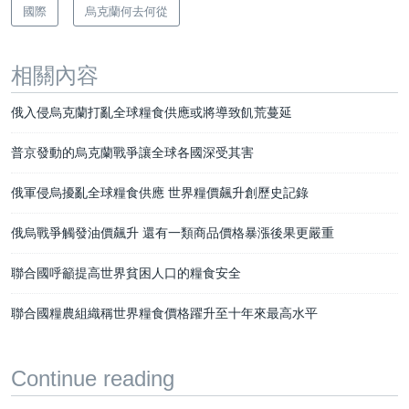
國際
烏克蘭何去何從
相關內容
俄入侵烏克蘭打亂全球糧食供應或將導致飢荒蔓延
普京發動的烏克蘭戰爭讓全球各國深受其害
俄軍侵烏擾亂全球糧食供應 世界糧價飆升創歷史記錄
俄烏戰爭觸發油價飆升 還有一類商品價格暴漲後果更嚴重
聯合國呼籲提高世界貧困人口的糧食安全
聯合國糧農組織稱世界糧食價格躍升至十年來最高水平
Continue reading