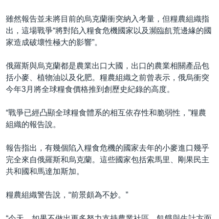
雖然報告並未將目前的烏克蘭衝突納入考量，但糧農組織指
出，這場戰爭“將對陷入糧食危機國家以及瀕臨飢荒邊緣的國
家造成破壞性極大的影響”。
俄羅斯與烏克蘭都是農業出口大國，出口的農業相關產品包
括小麥、植物油以及化肥。糧農組織之前曾表示，俄烏衝突
今年3月將全球糧食價格推到創歷史紀錄的高度。
“戰爭已經凸顯全球糧食體系的相互依存性和脆弱性，”糧農
組織的報告說。
報告指出，有幾個陷入糧食危機的國家去年的小麥進口幾乎
完全來自俄羅斯和烏克蘭。這些國家包括索馬里、剛果民主
共和國和馬達加斯加。
糧農組織警告說，“前景頗為不妙。”
“今天，如果不做出更多努力支持農業社區，飢餓與生計方面