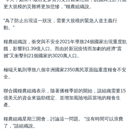
更大規模的災難將更加悲慘，”糧農組織說。
“為了防止出現這一狀況，需要大規模的緊急人道主義行
動。”
糧農組織說，衝突與不安全2021年導致24個國家出現重度飢
餓，影響到1.39億人口。而由於新冠疫情而加劇的經濟“震
撼”又衝擊到21個國家的3020萬人口。
極端天氣則導致八個非洲國家2350萬民眾面臨重度糧食不安
全。
聯合國糧農組織表示，隨著播種季節的開始，該組織需要15
億美元的資金來協助穩定、並增加風險地區當地的糧食生
產。
糧農組織星期三開會，討論這一問題。 “沒有時間可以浪費
了，”該組織說。