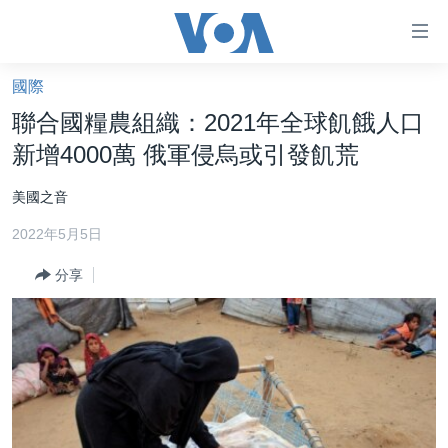
無
障
礙
國際
主頁
鏈
聯合國糧農組織：2021年全球飢餓人口
接
美國大選2024
新增4000萬 俄軍侵烏或引發飢荒
跳
港澳
轉
美國之音
台灣
到
2022年5月5日
內
美中關係
容
分享
海外港人
跳
轉
新聞自由
到
揭謊頻道
導
航
美國
跳
中國
轉