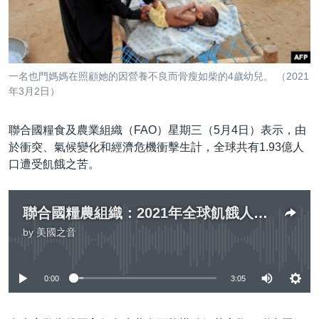
到
國際
檢
經貿
索
視頻
一名也門媽媽在照顧她的因營養不良而骨瘦如柴的4歲幼兒。 （2021
音頻
每日視頻新聞
年3月2日）
VOA 60秒 (國際)
時事經緯
國語
聯合國糧食及農業組織（FAO）星期三（5月4日）表示，由
美國專訊
新聞音頻
於衝突、氣候變化和經濟危機衝擊生計，全球共有1.93億人
口遭受飢餓之苦。
關注我們
視頻存檔
海外港人
YOUTUBE頻道
港人港心
聯合國糧農組織：2021年全球飢餓人口新增4000萬 俄軍侵烏或引發飢荒
美國透視
其他語言網站
by
美國之音
No media source currently available
建國史話
廣播節目表
0:00
3:05