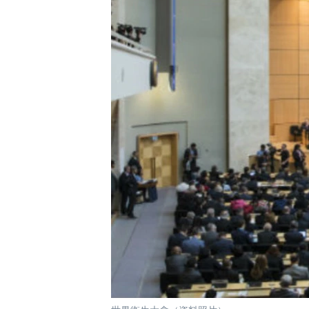
國際
到
檢
經貿
索
視頻
音頻
每日視頻新聞
VOA 60秒 (國際)
時事經緯
美國專訊
新聞音頻
視頻存檔
海外港人
YOUTUBE頻道
港人港心
美國透視
建國史話
廣播節目表