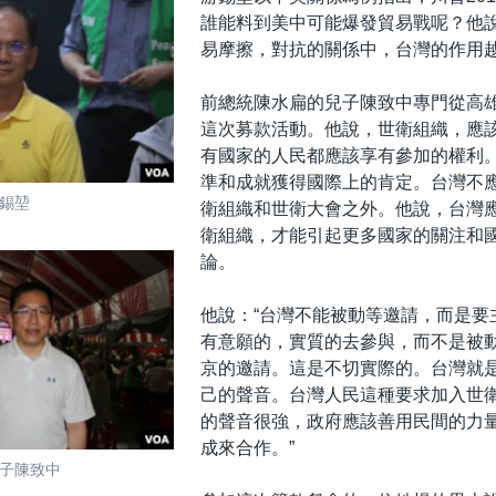
誰能料到美中可能爆發貿易戰呢？他
易摩擦，對抗的關係中，台灣的作用
前總統陳水扁的兒子陳致中專門從高
這次募款活動。他說，世衛組織，應
有國家的人民都應該享有參加的權利
準和成就獲得國際上的肯定。台灣不
錫堃
衛組織和世衛大會之外。他說，台灣
衛組織，才能引起更多國家的關注和
論。
他說：“台灣不能被動等邀請，而是要
有意願的，實質的去參與，而不是被
京的邀請。這是不切實際的。台灣就
己的聲音。台灣人民這種要求加入世
的聲音很強，政府應該善用民間的力
成來合作。”
子陳致中