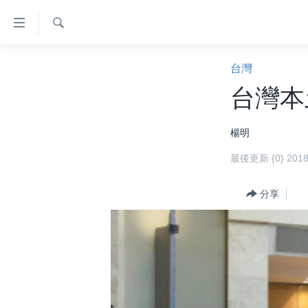
無
障
礙
檢
主頁
索
台灣
鏈
美國大選2024
台灣本
接
港澳
跳
楊明
轉
台灣
到
最後更新 {0} 20
美中關係
內
容
海外港人
分享
跳
新聞自由
轉
到
揭謊頻道
導
美國
航
跳
中國
轉