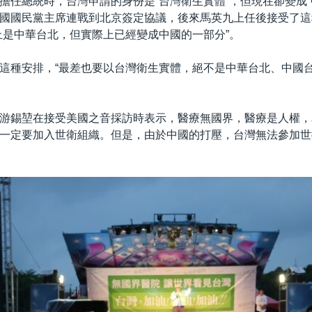
擔任總統時，台灣申請的身份是“台灣衛生實體”，但現在卻變成“
國國民黨主席連戰到北京簽定協議，後來馬英九上任後接受了這
上是中華台北，但實際上已經變成中國的一部分”。
這種安排，“最差也要以台灣衛生實體，絕不是中華台北、中國台
游錫堃在接受美國之音採訪時表示，醫療無國界，醫療是人權，為
一定要加入世衛組織。但是，由於中國的打壓，台灣無法參加世