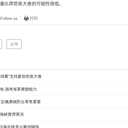
邀出席世衛大會的可能性很低。
Follow us
打印
台灣
“傾囊”支持參加世衛大會
地 測考海軍應變能力
 彭佩奧稱對台軍售重要
海峽實彈軍演
新設施反映美台夥伴關係