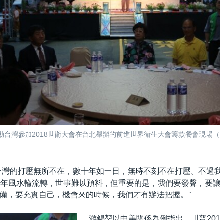
推動台灣參加2018世衛大會在台北舉辦的前進世界衛生大會籌款餐會現場
台灣的打壓無所不在，數十年如一日，無時不刻不在打壓。不過
0年風水輪流轉，世事難以預料，但重要的是，我們要發聲，要
備，要充實自己，機會來的時候，我們才有辦法把握。”
游錫堃以中美關係為例指出，川普20