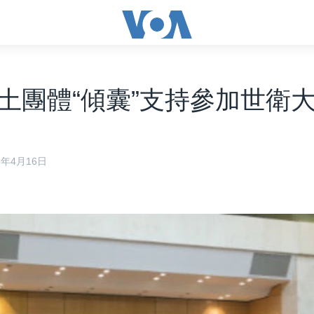
土團體“傾囊”支持參加世衛
18年4月16日