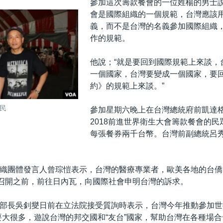
參加這次籌款餐會的一位姓楊的男士
會是國際組織的一個規範，台灣應該用
義，而不是台灣的名義參加國際組織
作的規範。
他說；“就是要回到國際規範上來談，
一個國家，台灣要變成一個國家，要
約》的規範上來談。”
民
參加星期六晚上在台灣總統府前凱達
2018前進世界衛生大會籌款餐會的民
每張餐券兩千台幣。台灣前副總統呂
織團體發言人曾琮愷表示，台灣的醫療專業者，歐美各地的台僑
日召開之前，前往日內瓦，向國際社會申明台灣的訴求。
部長吳釗燮日前在立法院接受質詢時表示，台灣今年推動參加世
要大很多，遊說台灣的邦交國和“友台”國家，幫助台灣在各種場