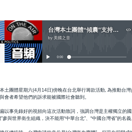
台灣本土團體“傾囊”支持參加世衛大會
by
美國之音
No media source currently available
0:00
嵌入
本土團體星期六(4月14日)傍晚在台北舉行籌款活動, 為推動台
與會者希望他們的訴求能被國際社會聽到。
扁以事先錄好的視頻向這次活動致詞，強調台灣是主權獨立的國
體”參與世界衛生組織，決不能用“中華台北”、“中國台灣省”的名義