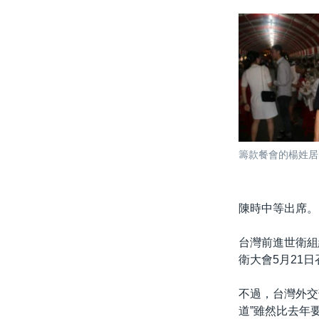
籌款餐會的楊姓居
陳時中等出席。
台灣前進世衛組
衛大會5月21
不過，台灣外交
道”雖然比去年