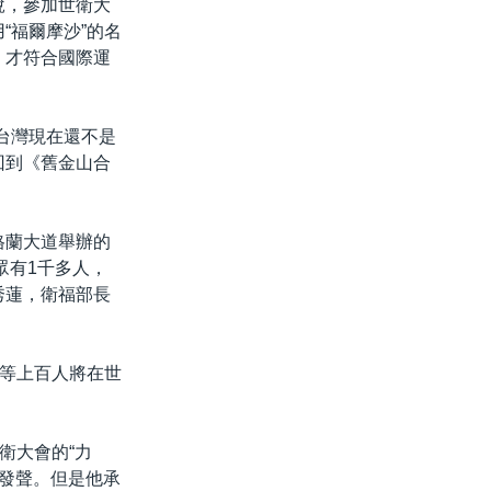
說，參加世衛大
“福爾摩沙”的名
，才符合國際運
台灣現在還不是
回到《舊金山合
格蘭大道舉辦的
眾有1千多人，
秀蓮，衛福部長
等上百人將在世
衛大會的“力
合發聲。但是他承