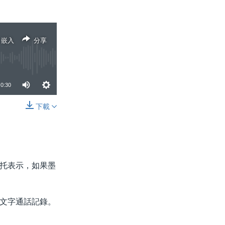
嵌入
分享
0:30
下載
分享
托表示，如果墨
文字通話記錄。