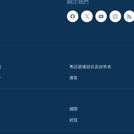
關注我們
檔
粵語廣播節目及頻率表
介
播客
國際
經貿