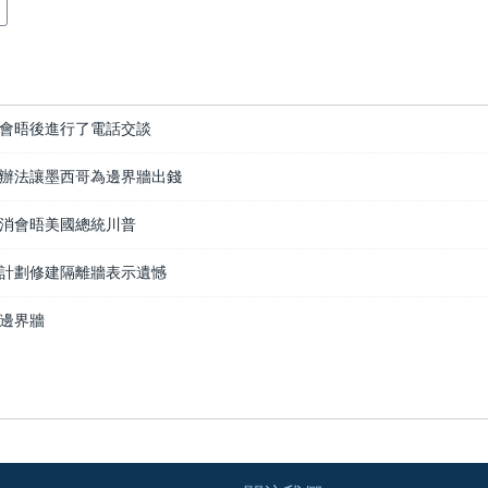
會晤後進行了電話交談
辦法讓墨西哥為邊界牆出錢
消會晤美國總統川普
計劃修建隔離牆表示遺憾
邊界牆