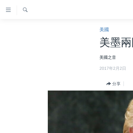
無
障
礙
檢
主頁
索
美國
鏈
美國大選2024
美墨兩
接
港澳
跳
美國之音
轉
台灣
到
2017年2月2日
美中關係
內
容
海外港人
分享
跳
新聞自由
轉
到
揭謊頻道
導
美國
航
跳
中國
轉