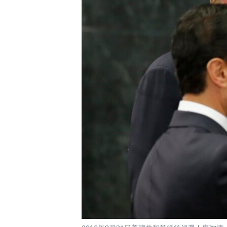
國際
到
檢
經貿
索
視頻
音頻
每日視頻新聞
VOA 60秒 (國際)
時事經緯
美國專訊
新聞音頻
視頻存檔
海外港人
YOUTUBE頻道
港人港心
美國透視
建國史話
廣播節目表