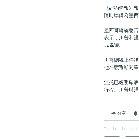
《紐約時報》報
隨時準備為墨西
墨西哥總統發言
表示，川普和涅
成協議。
川普總統上任後
他在競選期間誓
涅托已經明確表
行程。川普與涅
分享
This item is part of