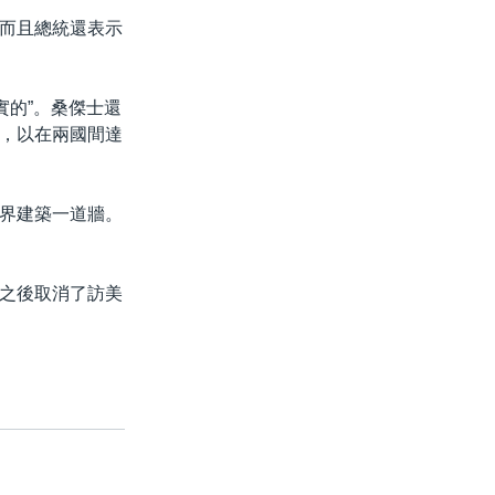
而且總統還表示
實的”。桑傑士還
，以在兩國間達
界建築一道牆。
之後取消了訪美