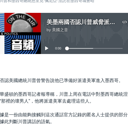
德·川普和墨西哥總統恩里克·佩尼亞·涅託在墨西哥城會晤
美墨兩國否認川普威脅派美軍進入墨西哥
by
美國之音
No media source currently available
0:00
嵌入
否認美國總統川普曾警告說他已準備好派遣美軍進入墨西哥。
華盛頓的墨西哥記者報導稱，川普上周在電話中對墨西哥總統涅
“那裡的壞男人”，他將派遣美軍去處理這些人。
據是一份由能夠接觸到這次通話官方記錄的匿名人士提供的部分
據此判斷川普講話的語氣。