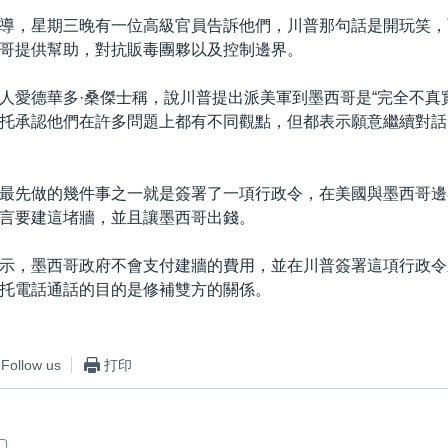
導，星期三晚有一位高級官員告訴他們，川普那句話是開玩笑，
哥提供幫助，對抗販毒團夥以及控制邊界。
人愛德華多·桑傑士稱，說川普提出派美軍到墨西哥是“完全不真
托承認他們在許多問題上都有不同觀點，但都表示願意繼續對話
最先做的幾件事之一就是簽署了一項行政令，在美國與墨西哥邊
言要建這堵牆，並且讓墨西哥出錢。
示，墨西哥政府不會支付建牆的費用，並在川普簽署這項行政令
托電話通話的目的是修補雙方的關係。
Follow us
打印