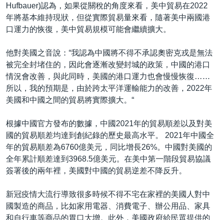
Hufbauer)認為，如果從關稅的角度來看，美中貿易在2022
年將基本維持現狀，但從實際貿易量來看，隨著美中兩國港
口運力的恢復，美中貿易規模可能會繼續擴大。
他對美國之音說：“我認為中國將不得不承認奧密克戎是無法
被完全封堵住的，因此會逐漸改變封城的政策，中國的港口
情況會改善，與此同時，美國的港口運力也會慢慢恢復……
所以，我的預期是，由於跨太平洋運輸能力的改善，2022年
美國和中國之間的貿易將實際擴大。“
根據中國官方發布的數據，中國2021年的貿易順差以及對美
國的貿易順差均達到創紀錄的歷史最高水平。 2021年中國全
年的貿易順差為6760億美元，同比增長26%。中國對美國的
全年累計順差達到3968.5億美元。在美中第一階段貿易協議
簽署後的兩年裡，美國對中國的貿易逆差不降反升。
新冠疫情大流行導致很多時候不得不宅在家裡的美國人對中
國製造的商品，比如家用電器、消費電子、辦公用品、家具
和自行車等商品的胃口大增。此外，美國政府給民眾提供的