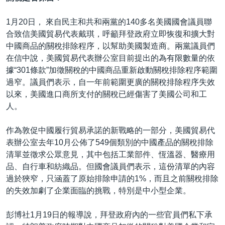
1月20日， 來自民主和共和兩黨的140多名美國國會議員聯
合致信美國貿易代表戴琪，呼籲拜登政府立即恢復和擴大對
中國商品的關稅排除程序，以幫助美國製造商。兩黨議員們
在信中說，美國貿易代表辦公室目前提出的為有限數量的依
據“301條款”加徵關稅的中國商品重新啟動關稅排除程序範圍
過窄。議員們表示，自一年前範圍更廣的關稅排除程序失效
以來，美國進口商所支付的關稅已經傷害了美國公司和工
人。
作為敦促中國履行貿易承諾的新戰略的一部分，美國貿易代
表辦公室去年10月公佈了549個類別的中國產品的關稅排除
清單並徵求公眾意見，其中包括工業部件、恆溫器、醫療用
品、自行車和紡織品。但國會議員們表示，這份清單的內容
過於狹窄，只涵蓋了原始排除申請的1%，而且之前關稅排除
的失效加劇了企業面臨的挑戰，特別是中小型企業。
彭博社1月19日的報導說，拜登政府內的一些官員們私下承