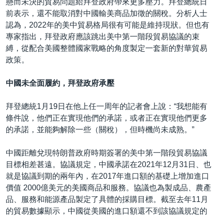
懸而未決的貿易問題給拜登政府帶來更多壓力。拜登總統日
前表示，還不能取消對中國輸美商品加徵的關稅。分析人士
認為，2022年的美中貿易格局很有可能是維持現狀。但也有
專家指出，拜登政府應該跳出美中第一階段貿易協議的束
縛，從配合美國整體國家戰略的角度製定一套新的對華貿易
政策。
中國未全面履約，拜登政府承壓
拜登總統1月19日在他上任一周年的記者會上說：“我想能有
條件說，他們正在實現他們的承諾，或者正在實現他們更多
的承諾，並能夠解除一些（關稅），但時機尚未成熟。”
中國距離兌現特朗普政府時期簽署的美中第一階段貿易協議
目標相差甚遠。協議規定，中國承諾在2021年12月31日、也
就是協議到期的兩年內，在2017年進口額的基礎上增加進口
價值 2000億美元的美國商品和服務。協議也為製成品、農產
品、服務和能源產品製定了具體的採購目標。截至去年11月
的貿易數據顯示，中國從美國的進口額還不到該協議規定的