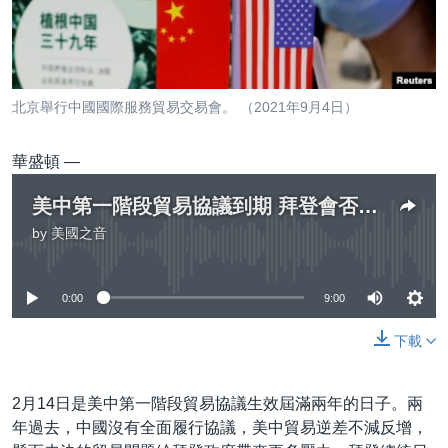
到
國際
檢
經貿
索
視頻
北京舉行中國國際服務貿易交易會。 （2021年9月4日）
音頻
每日視頻新聞
華盛頓 —
VOA 60秒 (國際)
時事經緯
國語
美國專訊
新聞音頻
美中第一階段貿易協議到期 拜登會否開啟對華貿易新模式？
關注我們
by
美國之音
視頻存檔
海外港人
No media source currently available
YOUTUBE頻道
港人港心
0:00
9:00
美國透視
其他語言網站
下載
建國史話
廣播節目表
2月14日是美中第一階段貿易協議生效屆滿兩年的日子。兩
年過去，中國沒有全面履行協議，美中貿易逆差不減反增，