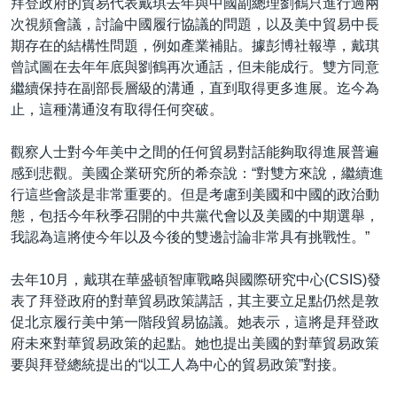
拜登政府的貿易代表戴琪去年與中國副總理劉鶴只進行過兩
次視頻會議，討論中國履行協議的問題，以及美中貿易中長
期存在的結構性問題，例如產業補貼。據彭博社報導，戴琪
曾試圖在去年年底與劉鶴再次通話，但未能成行。雙方同意
繼續保持在副部長層級的溝通，直到取得更多進展。迄今為
止，這種溝通沒有取得任何突破。
觀察人士對今年美中之間的任何貿易對話能夠取得進展普遍
感到悲觀。美國企業研究所的希奈說：“對雙方來說，繼續進
行這些會談是非常重要的。但是考慮到美國和中國的政治動
態，包括今年秋季召開的中共黨代會以及美國的中期選舉，
我認為這將使今年以及今後的雙邊討論非常具有挑戰性。”
去年10月，戴琪在華盛頓智庫戰略與國際研究中心(CSIS)發
表了拜登政府的對華貿易政策講話，其主要立足點仍然是敦
促北京履行美中第一階段貿易協議。她表示，這將是拜登政
府未來對華貿易政策的起點。她也提出美國的對華貿易政策
要與拜登總統提出的“以工人為中心的貿易政策”對接。