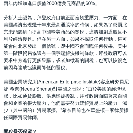
兩年內增加進口價值2000億美元商品的60%。
分析人士認為，拜登政府目前正面臨幾重壓力。一方面，在
美國經濟出現幾十年來最高通脹率的時候，如果為了懲罰北
京未能履約而提高中國輸美商品的關稅，這將加劇通脹且不
利於經濟復甦。但在另一方面，如果不採取任何行動，這可
能會向北京發出一個信號，即中國不會面臨任何後果。美中
第一階段貿易協議有一個爭端解決機制條款，拜登政府可以
要求中方進行更多采購，或者加徵新的關稅，也可以恢復之
前因為達成協議而降低的關稅。
美國企業研究所(American Enterprise Institute)客座研究員尼
娜·希奈(Neena Shenai)對美國之音說：“由於美國的經濟現
狀，比如通貨膨脹、供應鏈被擾亂，拜登政府面臨著來自國
會和企業的很大壓力，他們需要努力緩解貿易上的壓力，減
少（與中國的）貿易摩擦。”希奈目前也在華盛頓一家律所擔
任國際貿易律師。
關稅是否保留？