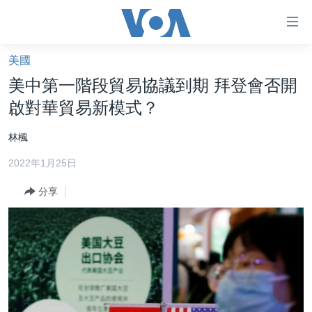
無
障
礙
美國
主頁
鏈
美中第一階段貿易協議到期 拜登會否開
接
美國大選2024
啟對華貿易新模式？
跳
港澳
轉
林楓
台灣
到
2022年1月25日
內
美中關係
容
分享
海外港人
跳
轉
新聞自由
到
揭謊頻道
導
航
美國
跳
中國
轉