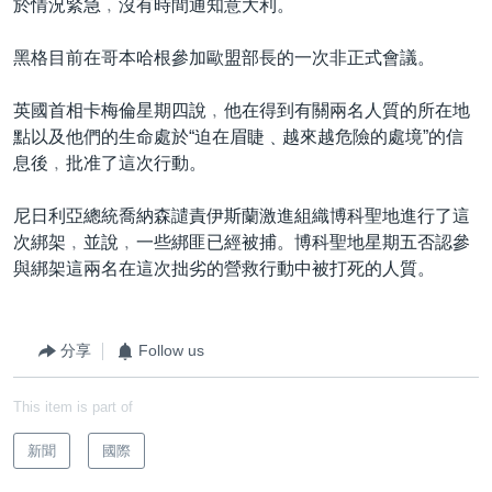
於情況緊急﹐沒有時間通知意大利。
黑格目前在哥本哈根參加歐盟部長的一次非正式會議。
英國首相卡梅倫星期四說﹐他在得到有關兩名人質的所在地
點以及他們的生命處於“迫在眉睫﹑越來越危險的處境”的信
息後﹐批准了這次行動。
尼日利亞總統喬納森譴責伊斯蘭激進組織博科聖地進行了這
次綁架﹐並說﹐一些綁匪已經被捕。博科聖地星期五否認參
與綁架這兩名在這次拙劣的營救行動中被打死的人質。
分享
Follow us
This item is part of
新聞
國際