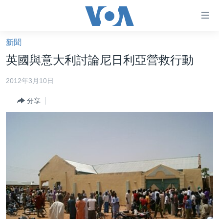
無
障
礙
新聞
主頁
鏈
英國與意大利討論尼日利亞營救行動
接
美國大選2024
2012年3月10日
跳
港澳
轉
分享
台灣
到
內
美中關係
容
海外港人
跳
轉
新聞自由
到
揭謊頻道
導
航
美國
跳
中國
轉