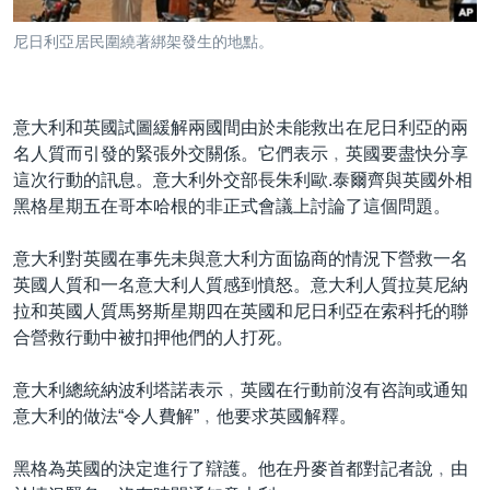
到
國際
檢
尼日利亞居民圍繞著綁架發生的地點。
經貿
索
視頻
意大利和英國試圖緩解兩國間由於未能救出在尼日利亞的兩
音頻
每日視頻新聞
名人質而引發的緊張外交關係。它們表示﹐英國要盡快分享
VOA 60秒 (國際)
時事經緯
這次行動的訊息。意大利外交部長朱利歐.泰爾齊與英國外相
國語
黑格星期五在哥本哈根的非正式會議上討論了這個問題。
美國專訊
新聞音頻
關注我們
視頻存檔
海外港人
意大利對英國在事先未與意大利方面協商的情況下營救一名
英國人質和一名意大利人質感到憤怒。意大利人質拉莫尼納
YOUTUBE頻道
港人港心
拉和英國人質馬努斯星期四在英國和尼日利亞在索科托的聯
美國透視
合營救行動中被扣押他們的人打死。
其他語言網站
建國史話
意大利總統納波利塔諾表示﹐英國在行動前沒有咨詢或通知
廣播節目表
意大利的做法“令人費解”﹐他要求英國解釋。
黑格為英國的決定進行了辯護。他在丹麥首都對記者說﹐由