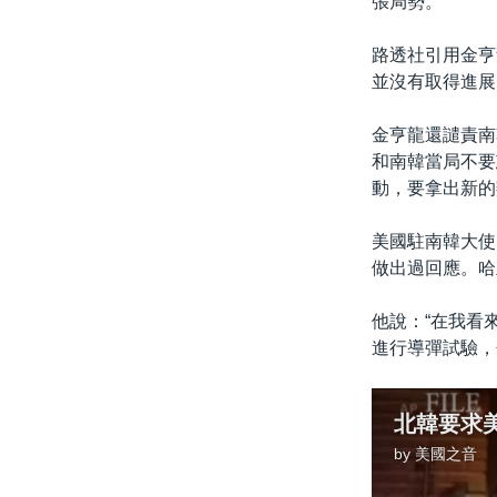
張局勢。
路透社引用金亨
並沒有取得進展
金亨龍還譴責南
和南韓當局不要
動，要拿出新的
美國駐南韓大使
做出過回應。哈
他說：“在我看
進行導彈試驗，
北韓要求
by
美國之音