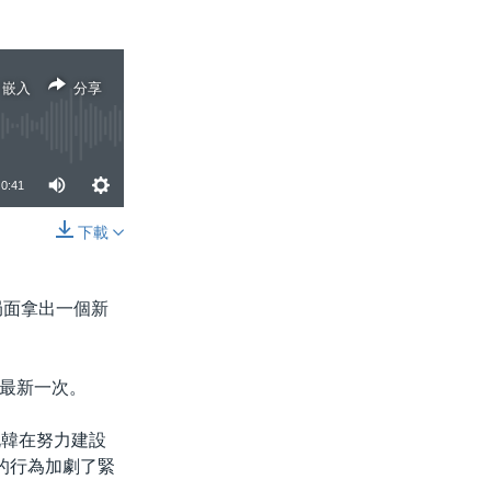
嵌入
分享
0:41
下載
分享
局面拿出一個新
最新一次。
，北韓在努力建設
的行為加劇了緊