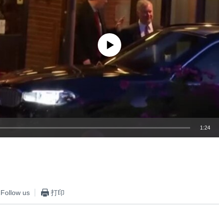
No media source currently available
1:24
嵌入
Follow us
打印