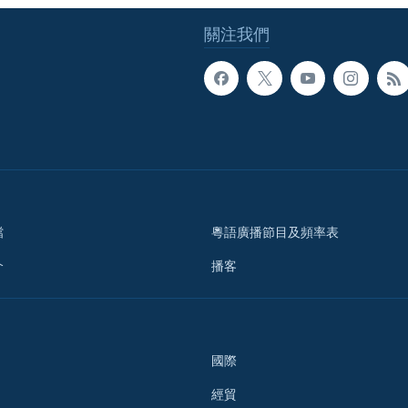
關注我們
檔
粵語廣播節目及頻率表
介
播客
國際
經貿