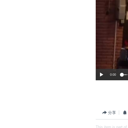
0:00
分享
This item is part of