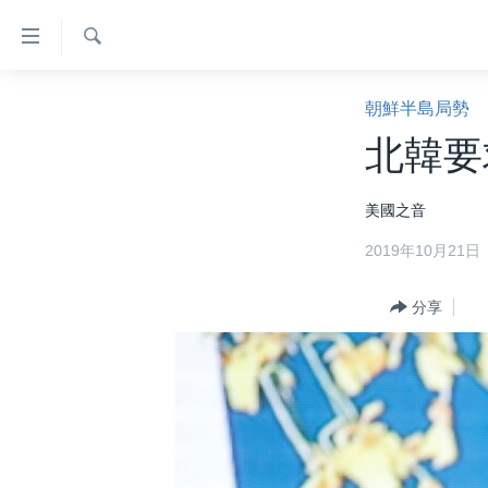
無
障
礙
檢
主頁
索
朝鮮半島局勢
鏈
美國大選2024
北韓要
接
港澳
跳
美國之音
轉
台灣
到
2019年10月21日
美中關係
內
容
海外港人
分享
跳
新聞自由
轉
到
揭謊頻道
導
美國
航
跳
中國
轉