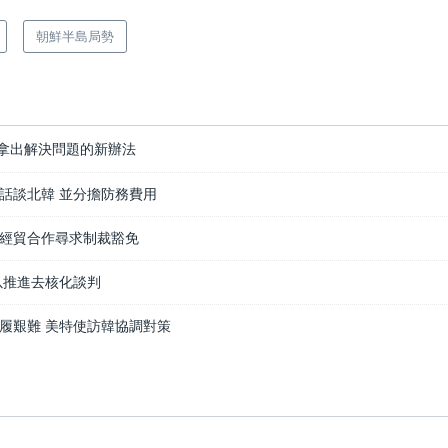
朝鮮半島局勢
拿出解決問題的新辦法
話談北韓 並分擔防務費用
經貿合作尋求制裁豁免
以推進去核化談判
履艱難 美特使訪韓協調對策