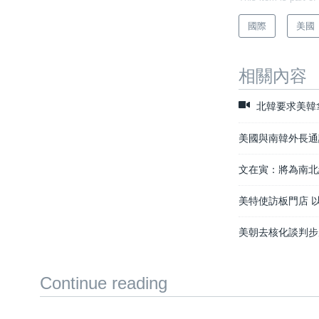
國際
美國
相關內容
北韓要求美韓
美國與南韓外長通
文在寅：將為南北
美特使訪板門店 
美朝去核化談判步
Continue reading