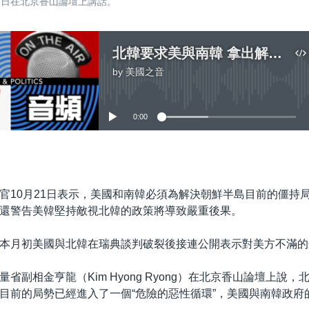
21日在北京香山論壇上講話。
北韓要求美與南韓 拿出解決問題新辦法
by
美國之音
No media source currently available
0:00
嵌入
官10月21日表示，美國和南韓必須為解決朝鮮半島目前的僵持
還警告美韓堅持敵視北韓的政策將導致嚴重後果。
本月初美國與北韓在瑞典談判破裂後接連公開表示對美方不滿的
省副相金亨龍（Kim Hyong Ryong）在北京香山論壇上說
目前的局勢已經進入了一個“危險的惡性循環”，美國與南韓政府