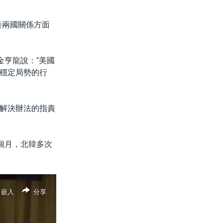
善兩國關係方面
金亨龍說：”美國
穩定局勢的行
解決辦法的指責
個月，北韓多次
嵌入
分享