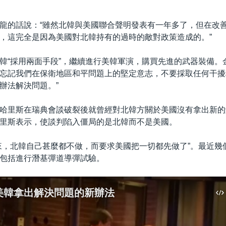
龍的話說：“雖然北韓與美國聯合聲明發表有一年多了，但在改
，這完全是因為美國對北韓持有的過時的敵對政策造成的。”
韓“採用兩面手段”，繼續進行美韓軍演，購買先進的武器裝備。
忘記我們在保衛地區和平問題上的堅定意志，不要採取任何干擾
辦法解決問題。”
哈里斯在瑞典會談破裂後就曾經對北韓方關於美國沒有拿出新的
里斯表示，使談判陷入僵局的是北韓而不是美國。
來，北韓自己甚麼都不做，而要求美國把一切都先做了”。最近幾
包括進行潛基彈道導彈試驗。
美韓拿出解決問題的新辦法