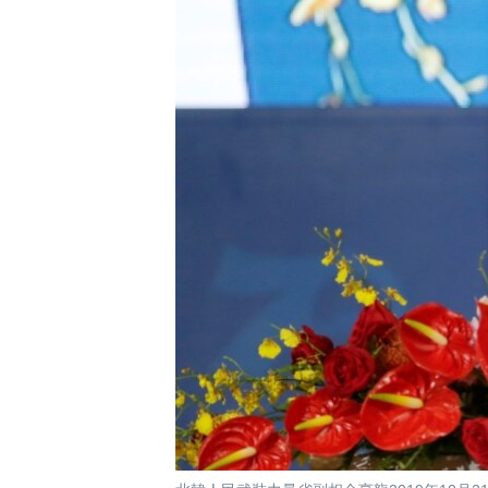
國際
到
檢
經貿
索
視頻
音頻
每日視頻新聞
VOA 60秒 (國際)
時事經緯
美國專訊
新聞音頻
視頻存檔
海外港人
YOUTUBE頻道
港人港心
美國透視
建國史話
廣播節目表