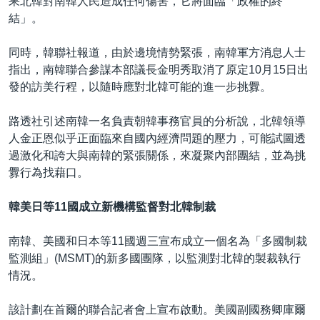
果北韓對南韓人民造成任何傷害，它將面臨「政權的終
結」。
同時，韓聯社報道，由於邊境情勢緊張，南韓軍方消息人士
指出，南韓聯合參謀本部議長金明秀取消了原定10月15日出
發的訪美行程，以隨時應對北韓可能的進一步挑釁。
路透社引述南韓一名負責朝韓事務官員的分析說，北韓領導
人金正恩似乎正面臨來自國內經濟問題的壓力，可能試圖透
過激化和誇大與南韓的緊張關係，來凝聚內部團結，並為挑
釁行為找藉口。
韓美日等11國成立新機構監督對北韓制裁
南韓、美國和日本等11國週三宣布成立一個名為「多國制裁
監測組」(MSMT)的新多國團隊，以監測對北韓的製裁執行
情況。
該計劃在首爾的聯合記者會上宣布啟動。美國副國務卿庫爾