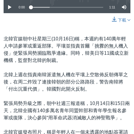
0:00
1:11
下載
北韓官媒朝中社星期三(10月16日)稱，本週約有140萬年輕
人申請參軍或重返部隊。平壤並指責首爾「挑釁的無人機入
侵」使緊張局勢瀕臨戰爭邊緣。同時，韓美日等11國成立新
機構，監督對北韓的制裁。
北韓上週在指責南韓派遣無人機在平壤上空散佈反朝傳單之
後，在周二炸毀了連接韓朝的部分公路路段，警告南韓將
「付出沉重代價」。韓國對此開火反制。
緊張局勢升級之際，朝中社週三報道稱，10月14日和15日兩
天，北韓全國有140多萬名青年同盟幹部和青年學生報名參
軍或復隊，決心參與“用革命武器消滅敵人的神聖戰爭」。
北韓官媒發布照片，稱是年輕人在一個未透露的地點簽署請