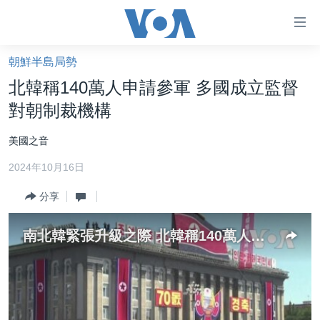
無
障
礙
朝鮮半島局勢
主頁
鏈
北韓稱140萬人申請參軍 多國成立監督
接
美國大選2024
對朝制裁機構
跳
港澳
轉
美國之音
台灣
到
2024年10月16日
內
美中關係
容
分享
海外港人
跳
轉
新聞自由
南北韓緊張升級之際 北韓稱140萬人申請參軍
到
揭謊頻道
導
航
美國
跳
中國
轉