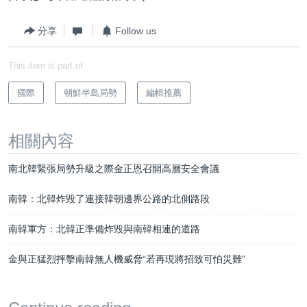
分享
Follow us
This item is part of
國際
朝鮮半島局勢
編輯推薦
相關內容
南北韓緊張局勢升級之際金正恩召開高層安全會議
南韓：北韓炸毀了連接韓朝邊界公路的北側路段
南韓軍方：北韓正準備炸毀與南韓相連的道路
金與正猛烈抨擊南韓無人機威脅“若再現將招致可怕災難”