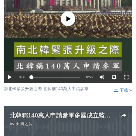
到
國際
檢
經貿
索
No media source currently available
視頻
音頻
每日視頻新聞
VOA 60秒 (國際)
時事經緯
國語
美國專訊
新聞音頻
關注我們
視頻存檔
海外港人
0:00
0:56
YOUTUBE頻道
港人港心
南北韓緊張升級之際 北韓稱140萬人申請參軍
下載
美國透視
其他語言網站
建國史話
廣播節目表
北韓稱140萬人申請參軍多國成立監督對朝制裁的機構
by
美國之音
No media source currently available