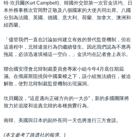
特·坎貝爾(Kurt Campbell)、韓國外交部第一次官金洪均、日
本外務事務次官岡野正敬及八個國家的大使共同出席。八國
分別為法國、英國、德國、意大利、荷蘭、加拿大、澳洲和
紐西蘭。
「儘管我們一直在討論如何建立有效的替代監督機制，但在
這過程中，北韓違規行為仍繼續發生。因此我們認為不應再
拖延，必須迅速填補這一空白，」金洪均在記者會上表示。
聯合國安理會北韓制裁委員會專家小組今年4月底任期屆
滿。在俄羅斯阻撓與中國棄權之下，該小組無法續任，被迫
解散，使對北韓制裁監督機制出現漏洞。
坎貝爾說，“這是邁向正確方向的一大步”，新的多國團隊將
致力於追蹤和追責北韓的各種挑釁行為。
南韓、美國與日本的副外長同一天也將進行三方會談。
(本文參考了路透社的報導。)