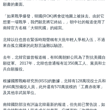
願書的畫面。
「如果戰爭爆發，韓國(ROK)將會從地圖上被抹去。由於它
想要一場戰爭，我們願意將它終結，」朝中社的報道使用了
南韓官方名稱「大韓民國」的縮寫。
北韓以往也曾在緊張時期聲稱有大批年輕人爭相入伍，不過
來自孤立國家的此類言論難以驗證。
去年，北韓官媒曾報道稱，有80萬朝鮮公民為了對抗美國自
願從軍。 2017年，北韓也曾通報有近350萬工人、黨員和士
兵自願服役。
根據國際戰略研究所(IISS)的數據，北韓有128萬現役士兵和
約60萬預備役人員，此外還有570萬規模的「工農赤衛軍」
及其他非武裝單位。
南韓國防部沒有評論北韓最新的報道，但先前已警告說，如