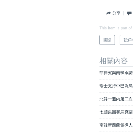
分享
This item is part of
國際
朝鮮
相關內容
菲律賓與南韓承諾
瑞士支持中巴為烏
北韓一週內第二次
七國集團和烏克蘭
南韓新西蘭領導人