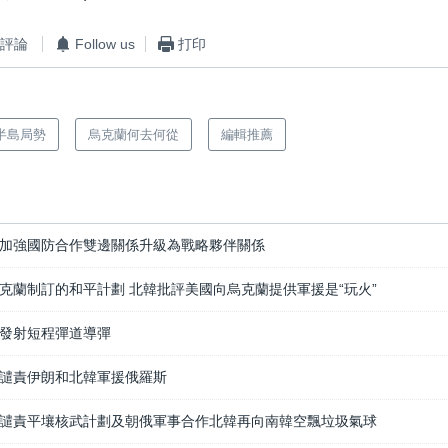
評論
Follow us
打印
半島局勢
烏克蘭何去何從
編輯推薦
加強國防合作雙邊關係升級為戰略夥伴關係
克蘭制訂的和平計劃 北韓批評美國向烏克蘭提供軍援是“玩火”
發射短程彈道導彈
譴責伊朗和北韓軍援俄羅斯
譴責平壤核武計劃及朝俄軍事合作北韓再向南韓空飄垃圾氣球