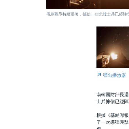
俄烏戰爭持續膠著，據信一些北韓士兵已經陣亡在烏
彈出播放器
南韓國防部長週
士兵據信已經陣
根據《基輔郵報》
了一次導彈襲擊