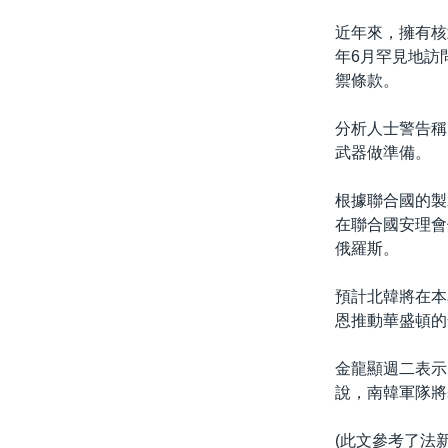
近年來，擁有核武
年6月罕見地訪
禦條款。
分析人士警告稱
武器做準備。
根據聯合國的製
在聯合國安理會
俄羅斯。
預計北韓將在本
恩推動華盛頓的
金龍顯週二表示
說，南韓軍隊將
(此文參考了法