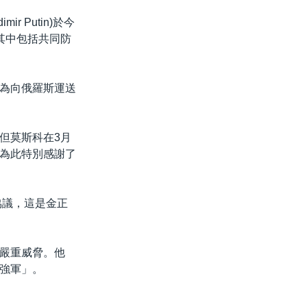
 Putin)於今
其中包括共同防
為向俄羅斯運送
但莫斯科在3月
為此特別感謝了
協議，這是金正
嚴重威脅。他
強軍」。