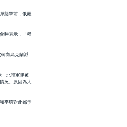
彈襲擊前，俄羅
會時表示，「種
北韓向烏克蘭派
)表示，北韓軍隊被
情況。原因為大
和平壤對此都予