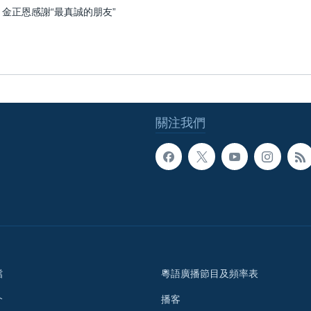
 金正恩感謝“最真誠的朋友”
關注我們
檔
粵語廣播節目及頻率表
介
播客