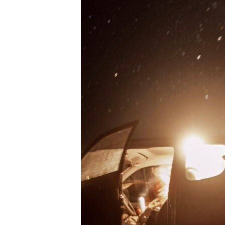
國際
到
檢
經貿
索
視頻
音頻
每日視頻新聞
VOA 60秒 (國際)
時事經緯
美國專訊
新聞音頻
視頻存檔
海外港人
YOUTUBE頻道
港人港心
美國透視
建國史話
廣播節目表