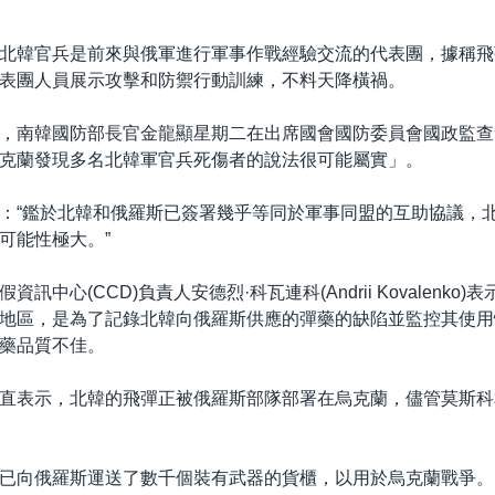
北韓官兵是前來與俄軍進行軍事作戰經驗交流的代表團，據稱飛
表團人員展示攻擊和防禦行動訓練，不料天降橫禍。
，南韓國防部長官金龍顯星期二在出席國會國防委員會國政監查
克蘭發現多名北韓軍官兵死傷者的說法很可能屬實」。
：“鑑於北韓和俄羅斯已簽署幾乎等同於軍事同盟的互助協議，
可能性極大。”
訊中心(CCD)負責人安德烈·科瓦連科(Andrii Kovalenko
地區，是為了記錄北韓向俄羅斯供應的彈藥的缺陷並監控其使用
藥品質不佳。
直表示，北韓的飛彈正被俄羅斯部隊部署在烏克蘭，儘管莫斯科
已向俄羅斯運送了數千個裝有武器的貨櫃，以用於烏克蘭戰爭。