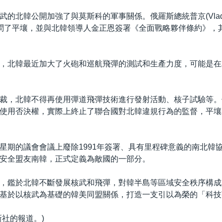
的北韓公開加強了與莫斯科的軍事關係。俄羅斯總統普京(Vladimir
問了平壤，並與北韓領導人金正恩簽署《全面戰略夥伴條約》，
，北韓最近加大了火砲和巡航飛彈的測試和生產力度，可能是在
裁，北韓不得再使用彈道飛彈技術進行發射活動、核子試驗等。
使用否決權，實際上終止了聯合國對北韓違規行為的監督，平壤
星期的議會會議上廢除1991年簽署、具有里程碑意義的南北韓
安全盟友南韓，正式定義為敵國的一部分。
，鑑於北韓不斷發展核武和飛彈，對韓半島等區域安全秩序構成
基於以核武為基礎的韓美同盟關係，打造一支引以為榮的「科技
新社的報道。)