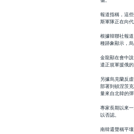
傷。
報道指稱，這些
斯軍隊正在向代
根據韓聯社報道
種跡象顯示，烏
金龍顯在會中說
遣正規軍援俄的
另據烏克蘭反虛假資
部署到頓涅茨克
量來自北韓的彈
專家長期以來一
以否認。
南韓還聲稱平壤