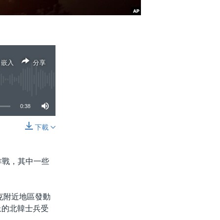
嵌入
分享
0:38
下載
分享
作戰，其中一些
茨克附近地區發動
上的北韓士兵受