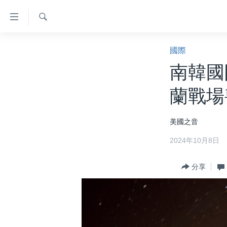
無
障
礙
檢
主頁
索
國際
鏈
美國大選2024
南韓國
接
港澳
跳
蘭戰場
轉
台灣
到
美中關係
美國之音
內
容
海外港人
2024年10月8日
跳
新聞自由
轉
分享
到
揭謊頻道
導
美國
航
跳
中國
轉