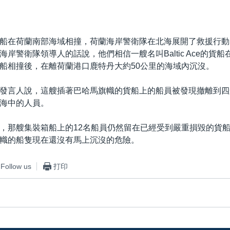
船在荷蘭南部海域相撞，荷蘭海岸警衛隊在北海展開了救援行動
岸警衛隊領導人的話說，他們相信一艘名叫Baltic Ace的貨
船相撞後，在離荷蘭港口鹿特丹大約50公里的海域內沉沒。
發言人說，這艘插著巴哈馬旗幟的貨船上的船員被發現撤離到四
海中的人員。
，那艘集裝箱船上的12名船員仍然留在已經受到嚴重損毀的貨
幟的船隻現在還沒有馬上沉沒的危險。
Follow us
打印