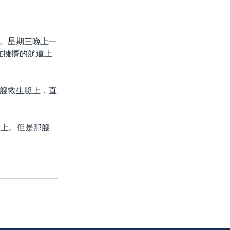
。星期三晚上一
船在擁擠的航道上
艘救生艇上，直
船上。但是那艘