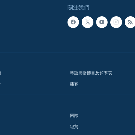
關注我們
檔
粵語廣播節目及頻率表
介
播客
國際
經貿