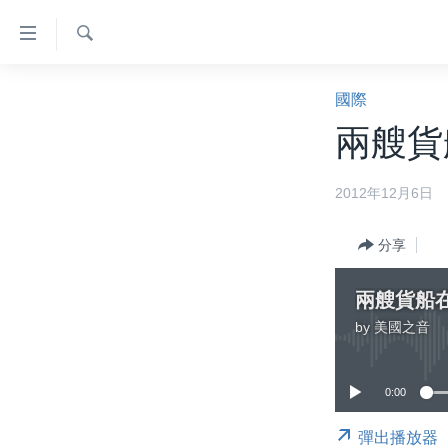
無
障
礙
檢
主頁
索
國際
鏈
美國大選2024
兩艘貨
接
港澳
跳
2012年12月6日
轉
台灣
到
美中關係
內
分享
容
海外港人
跳
兩艘貨船
新聞自由
轉
by
美國之音
到
揭謊頻道
導
美國
航
0:00
跳
中國
轉
彈出播放器