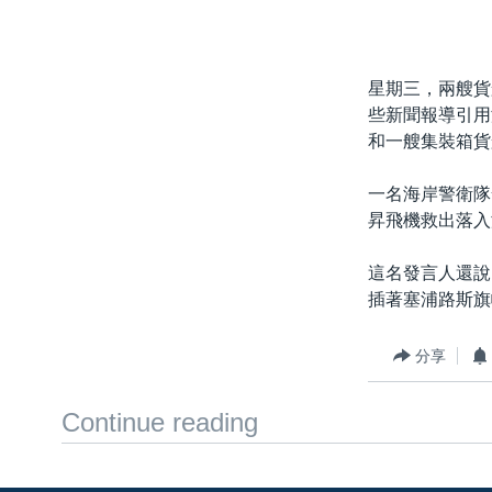
國際
到
檢
經貿
索
視頻
星期三，兩艘貨
些新聞報導引用海
音頻
每日視頻新聞
和一艘集裝箱貨
VOA 60秒 (國際)
時事經緯
一名海岸警衛隊
美國專訊
新聞音頻
昇飛機救出落入
視頻存檔
海外港人
這名發言人還說
YOUTUBE頻道
港人港心
插著塞浦路斯旗
美國透視
分享
建國史話
廣播節目表
Continue reading