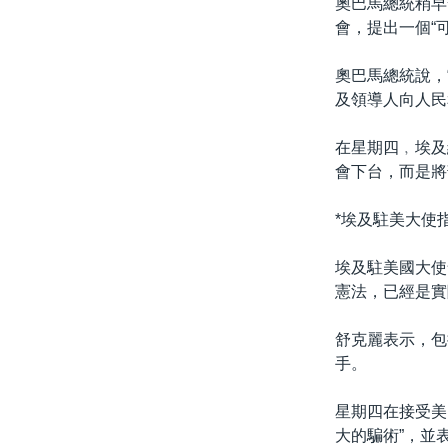
奧巴馬總統稍早
會，提出一個“
奧巴馬總統說，
及領導人向人民
在星期四﹐埃及
會下台，而是將
*埃及駐美大使
埃及駐美國大使
憲法，已經是實
舒克麗表示，包
手。
星期四在接受美
大的騙術”，並