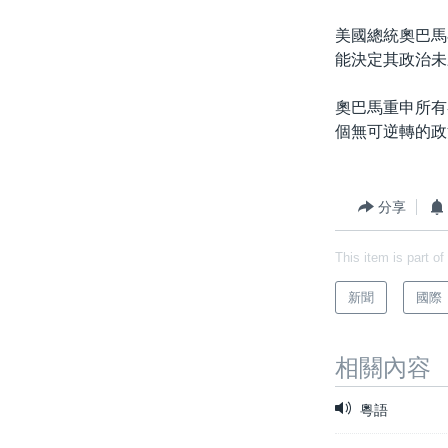
美國總統奧巴馬
能決定其政治未
奧巴馬重申所有
個無可逆轉的政
分享
This item is part of
新聞
國際
相關內容
粵語