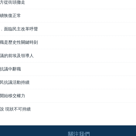
方從街頭撤走
續恢復正常
﹐面臨民主改革呼聲
職是歷史性關鍵時刻
議的前埃及領導人
抗議中辭職
民抗議活動持續
開始移交權力
說 現狀不可持續
關注我們