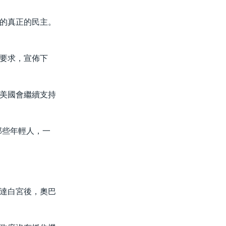
的真正的民主。
要求，宣佈下
美國會繼續支持
那些年輕人，一
達白宮後，奧巴