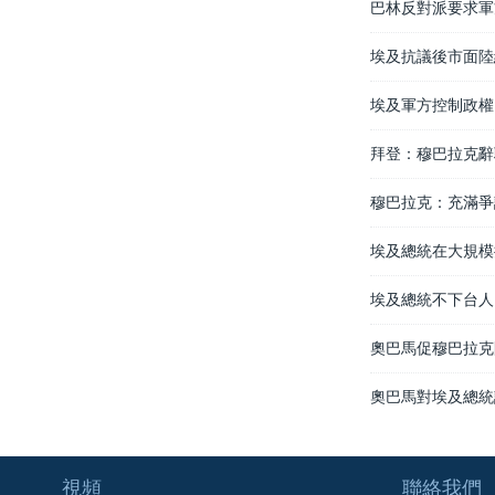
巴林反對派要求軍
埃及抗議後市面陸
埃及軍方控制政權
拜登：穆巴拉克辭
穆巴拉克：充滿爭
埃及總統在大規模
埃及總統不下台人
奧巴馬促穆巴拉克
奧巴馬對埃及總統
視頻
聯絡我們