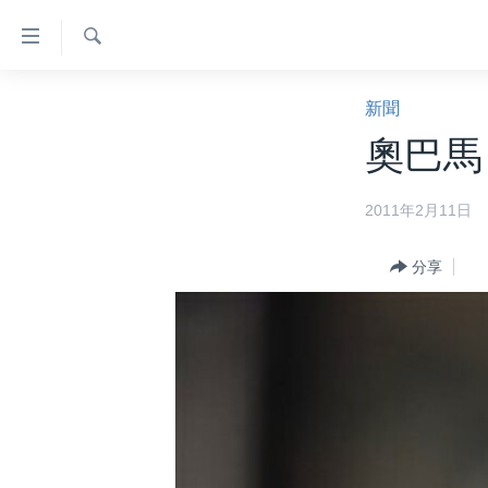
無
障
礙
檢
主頁
索
新聞
鏈
美國大選2024
奧巴馬
接
港澳
跳
2011年2月11日
轉
台灣
到
美中關係
內
分享
容
海外港人
跳
新聞自由
轉
到
揭謊頻道
導
美國
航
跳
中國
轉