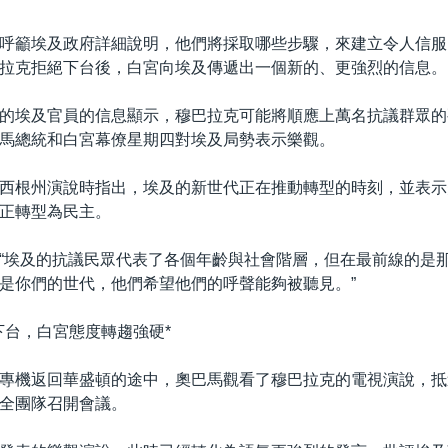
呼籲埃及政府詳細說明，他們將採取哪些步驟，來建立令人信服
拉克拒絕下台後，白宮向埃及傳遞出一個新的、更強烈的信息。
的埃及官員的信息顯示，穆巴拉克可能將順應上萬名抗議群眾的
馬總統和白宮幕僚星期四對埃及局勢表示樂觀。
西根州演說時指出，埃及的新世代正在推動轉型的時刻，並表示
正轉型為民主。
“埃及的抗議民眾代表了各個年齡與社會階層，但在最前線的是
是你們的世代，他們希望他們的呼聲能夠被聽見。”
下台，白宮態度轉趨強硬*
專機返回華盛頓的途中，奧巴馬觀看了穆巴拉克的電視演說，抵
全團隊召開會議。