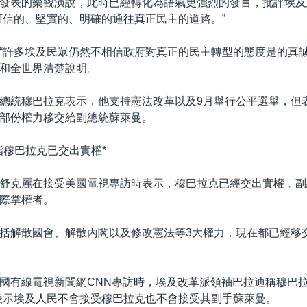
發表的樂觀演說，此時已經轉化為語氣更強烈的發言，批評埃及
可信的、堅實的、明確的通往真正民主的道路。”
“許多埃及民眾仍然不相信政府對真正的民主轉型的態度是的真誠
和全世界清楚說明。
總統穆巴拉克表示，他支持憲法改革以及9月舉行公平選舉，但
部份權力移交給副總統蘇萊曼。
指穆巴拉克已交出實權*
舒克麗在接受美國電視專訪時表示，穆巴拉克已經交出實權﹐副
際掌權者。
括解散國會、解散內閣以及修改憲法等3大權力，現在都已經移
國有線電視新聞網CNN專訪時，埃及改革派領袖巴拉迪稱穆巴拉
表示埃及人民不會接受穆巴拉克也不會接受其副手蘇萊曼。