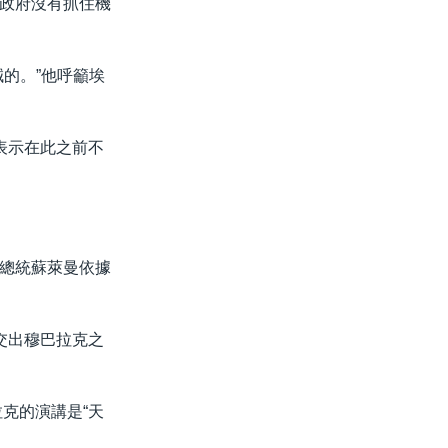
政府沒有抓住機
的。”他呼籲埃
表示在此之前不
總統蘇萊曼依據
交出穆巴拉克之
克的演講是“天