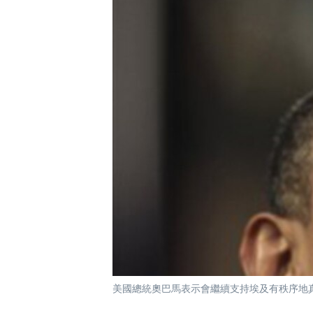
國際
到
檢
經貿
索
視頻
音頻
每日視頻新聞
VOA 60秒 (國際)
時事經緯
美國專訊
新聞音頻
視頻存檔
海外港人
YOUTUBE頻道
港人港心
美國透視
建國史話
廣播節目表
美國總統奧巴馬表示會繼續支持埃及有秩序地