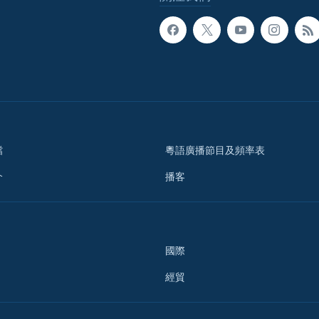
檔
粵語廣播節目及頻率表
介
播客
國際
經貿