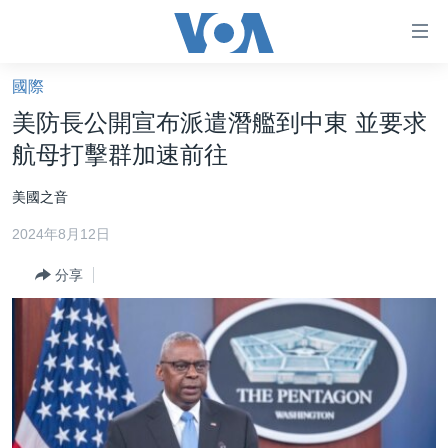
無
障
礙
國際
主頁
鏈
美防長公開宣布派遣潛艦到中東 並要求
接
美國大選2024
航母打擊群加速前往
跳
港澳
轉
美國之音
台灣
到
2024年8月12日
內
美中關係
容
分享
海外港人
跳
轉
新聞自由
到
揭謊頻道
導
航
美國
跳
中國
轉