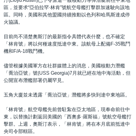
汀(Lloyd Austin)已下令派遣一艘核動力導彈潛艇前往中東地
區，並要求“亞伯拉罕·林肯”號航空母艦打擊群加速駛向該地
區。同時，美國和其他盟國持續推動以色列和哈馬斯達成停
火協議。
目前尚不清楚奧斯汀的最新指令具體代表什麼，也不確定
「林肯號」將以何種速度抵達中東。該航母上配備F-35戰鬥
機和F/A-18戰鬥機。
儘管根據美國軍方在社群媒體上的消息，美國核動力潛艦
「喬治亞號」號(USS Georgia)7月就已經在地中海活動，但
公開宣布潛艦部署仍屬罕見。
五角大廈並未透露「喬治亞號」潛艦將多快到達中東地區。
「林肯號」航空母艦先前曾駐紮在亞太地區，現奉命前往中
東，以替換計劃返回美國的「西奧多·羅斯福」號航空母艦打
擊群。上週，奧斯汀表示，「林肯號」將在本月底前抵達中
央司令部轄區。