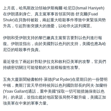
上月底，哈馬斯政治領袖伊斯梅爾·哈尼亞(Ismail Haniyeh)
在伊朗遇刺身亡、真主黨軍事首領富阿德·舒克爾(Fuad
Shukr)在貝魯特被殺，兩起重大暗殺事件導致中東緊張局勢
升高，引起對衝突擴大的擔憂，以哈停火談判擱置。
伊朗和受伊朗支持的黎巴嫩真主黨誓言要對以色列進行報
復。伊朗並指出，由於美國對以色列的支持，美國也應為哈
尼亞的暗殺事件負責。
最近發生了兩起針對駐伊拉克和敘利亞美軍的攻擊，官員們
持續密切關注可能發動的大規模報復性攻擊。
五角大廈新聞秘書帕特·萊德(Pat Ryder)在星期日的一份聲明
中稱，奧斯汀當天早些時候與以色列國防部長約阿夫·加蘭特
(Yoav Gallant)通話，重申美國“採取一切可能措施保衛以色
列」的承諾，並指出鑑於地區緊張局勢不斷升級，美國正加
強美軍在中東的軍事力量。