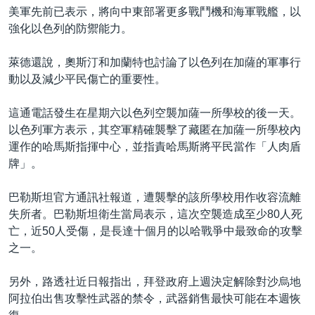
美軍先前已表示，將向中東部署更多戰鬥機和海軍戰艦，以
強化以色列的防禦能力。
萊德還說，奧斯汀和加蘭特也討論了以色列在加薩的軍事行
動以及減少平民傷亡的重要性。
這通電話發生在星期六以色列空襲加薩一所學校的後一天。
以色列軍方表示，其空軍精確襲擊了藏匿在加薩一所學校內
運作的哈馬斯指揮中心，並指責哈馬斯將平民當作「人肉盾
牌」。
巴勒斯坦官方通訊社報道，遭襲擊的該所學校用作收容流離
失所者。巴勒斯坦衛生當局表示，這次空襲造成至少80人死
亡，近50人受傷，是長達十個月的以哈戰爭中最致命的攻擊
之一。
另外，路透社近日報指出，拜登政府上週決定解除對沙烏地
阿拉伯出售攻擊性武器的禁令，武器銷售最快可能在本週恢