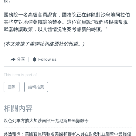
復。
國務院一名高級官員證實，國務院正在解除對沙烏地阿拉伯
某些空對地彈藥轉讓的禁令。這位官員說:“我們將根據常規
武器轉讓政策，以具體情況逐案考慮新的轉讓。”
(本文依據了美聯社和路透社的報道。)
分享
Follow us
This item is part of
國際
編輯推薦
相關內容
以色列軍方擴大加沙南部汗尤尼斯居民撤離令
路透報導：美國官員稱數名美國和聯軍人員在對敘利亞襲擊中受輕傷