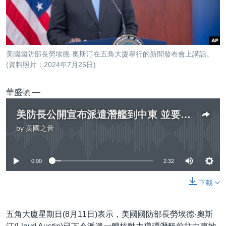
到
國際
檢
經貿
索
視頻
美國國防部長勞埃德·奧斯汀在五角大廈舉行的新聞發布會上講話。
音頻
每日視頻新聞
(資料照片：2024年7月25日)
VOA 60秒 (國際)
時事經緯
國語
華盛頓 —
美國專訊
新聞音頻
美防長公開宣布派遣潛艦到中東 並要求航母打擊群加速前往
關注我們
視頻存檔
海外港人
by
美國之音
No media source currently available
YOUTUBE頻道
港人港心
美國透視
0:00
2:32
其他語言網站
建國史話
下載
廣播節目表
五角大廈星期日(8月11日)表示，美國國防部長勞埃德·奧斯