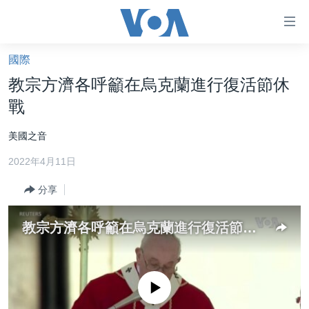
無
障
礙
國際
主頁
鏈
教宗方濟各呼籲在烏克蘭進行復活節休
接
美國大選2024
戰
跳
港澳
轉
美國之音
台灣
到
2022年4月11日
內
美中關係
容
分享
海外港人
跳
轉
新聞自由
教宗方濟各呼籲在烏克蘭進行復活節休戰
到
揭謊頻道
導
航
美國
跳
No media source currently available
中國
轉