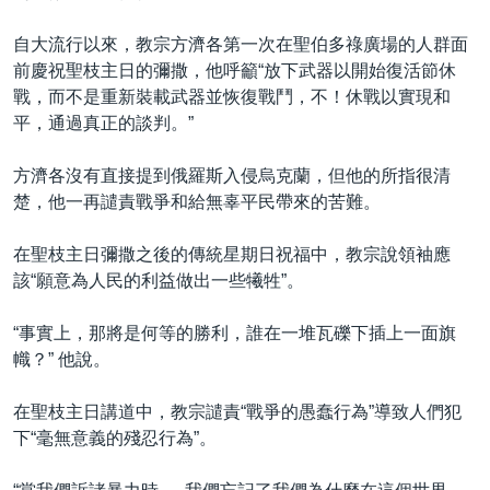
自大流行以來，教宗方濟各第一次在聖伯多祿廣場的人群面
前慶祝聖枝主日的彌撒，他呼籲“放下武器以開始復活節休
戰，而不是重新裝載武器並恢復戰鬥，不！休戰以實現和
平，通過真正的談判。”
方濟各沒有直接提到俄羅斯入侵烏克蘭，但他的所指很清
楚，他一再譴責戰爭和給無辜平民帶來的苦難。
在聖枝主日彌撒之後的傳統星期日祝福中，教宗說領袖應
該“願意為人民的利益做出一些犧牲”。
“事實上，那將是何等的勝利，誰在一堆瓦礫下插上一面旗
幟？” 他說。
在聖枝主日講道中，教宗譴責“戰爭的愚蠢行為”導致人們犯
下“毫無意義的殘忍行為”。