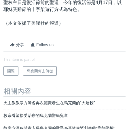
聖枝主日是復活節前的聖週，今年的復活節是4月17日，以
耶穌受難節的十字架遊行方式為特色。
（本文依據了美聯社的報道）
分享
Follow us
This item is part of
國際
烏克蘭何去何從
相關內容
天主教教宗方濟各再次譴責發生在烏克蘭的“大屠殺”
教宗看望接受治療的烏克蘭難民兒童
教宗方濟各譴責入侵烏克蘭的戰爭為基於黨派利益的“變態濫權”