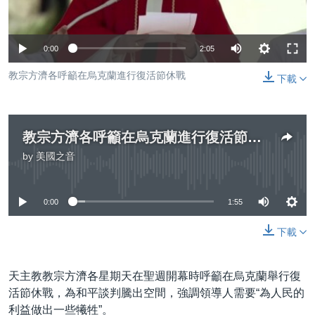
到
國際
檢
經貿
索
0:00
2:05
視頻
教宗方濟各呼籲在烏克蘭進行復活節休戰
下載
音頻
每日視頻新聞
VOA 60秒 (國際)
時事經緯
國語
教宗方濟各呼籲在烏克蘭進行復活節休戰
美國專訊
新聞音頻
by
美國之音
關注我們
視頻存檔
海外港人
No media source currently available
YOUTUBE頻道
港人港心
0:00
1:55
美國透視
其他語言網站
下載
建國史話
廣播節目表
天主教教宗方濟各星期天在聖週開幕時呼籲在烏克蘭舉行復
活節休戰，為和平談判騰出空間，強調領導人需要“為人民的
利益做出一些犧牲”。