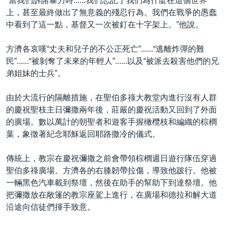
“當我們訴諸暴力時......我們忘記了我們為什麼在這個世界
上，甚至最終做出了無意義的殘忍行為。我們在戰爭的愚蠢
中看到了這一點，基督又一次被釘在十字架上。”他說。
方濟各哀嘆“丈夫和兒子的不公正死亡”......“逃離炸彈的難
民”......“被剝奪了未來的年輕人”......以及“被派去殺害他們的兄
弟姐妹的士兵”。
由於大流行的隔離措施，在聖伯多祿大教堂內進行沒有人群
的慶祝聖枝主日彌撒兩年後，莊嚴的慶祝活動又回到了外面
的廣場。數以萬計的朝聖者和遊客手握橄欖枝和編織的棕櫚
葉，象徵著紀念耶穌返回耶路撒冷的儀式。
傳統上，教宗在慶祝彌撒之前會帶領棕櫚週日遊行隊伍穿過
聖伯多祿廣場。方濟各的右膝韌帶拉傷，導致他跛行。他被
一輛黑色汽車載到祭壇，然後在助手的幫助下到達祭壇。他
把彌撒放在敞篷的教宗座駕上進行，在廣場和德拉和解大道
沿途向信徒們揮手致意。