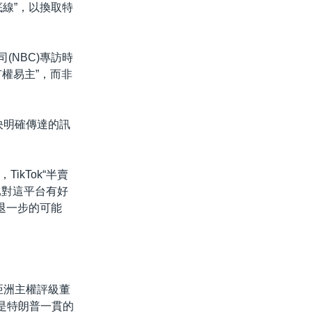
線”，以換取特
司(NBC)專訪時
所有權易主”，而非
決明確傳達的訊
kTok“半賣
已對這平台有好
退一步的可能
港的亞洲主權評級董
的是特朗普一貫的