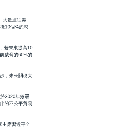
、大量運往美
徵10個%的懲
，若未來提高10
前威脅的60%的
一步，未來關稅大
2020年簽署
伴的不公平貿易
家主席習近平全