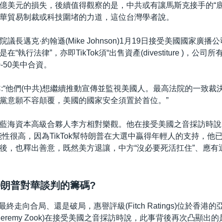
億美元的損失，後續值得觀察的是，中共或有讓馬斯克接手的“底
華貿易制裁或科技圍堵的力道，這位台灣學者說。
議長邁克·約翰遜(Mike Johnson)1月19日接受美國國家廣播公
“執行法律”，亦即TikTok須“出售資產(divestiture )，公司
-50美中合資。
C:“他們(中共)想繼續推動宣傳並監視美國人。最高法院的一致裁
黨意願不容顛覆，美國的國家安全須置於首位。”
藍海資本高級合夥人李方相對樂觀。他在接受美國之音採訪時說，Ti
能性很高，因為TikTok幫特朗普在大選中贏得年輕人的支持，他
後，也釋出善意，既然美方退讓，中方“沒必要死活扛住”、應有
是特朗普對華談判的籌碼?
易最終走向合局、還是破局，惠譽評級(Fitch Ratings)位於香
Jeremy Zook)在接受美國之音採訪時說，此事背後再次凸顯出