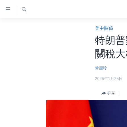
無
障
礙
檢
主頁
索
美中關係
鏈
美國大選2024
特朗普
接
港澳
跳
關稅大
轉
台灣
到
美中關係
黃麗玲
內
容
海外港人
2025年1月25日
跳
新聞自由
轉
分享
到
揭謊頻道
導
美國
航
跳
中國
轉