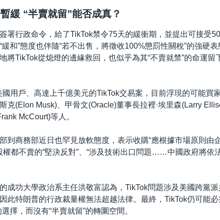
禁令暫緩 “半賣就留”能否成真？
簽署行政命令，給了TikTok禁令75天的緩衝期，並提出可接受5
“緩和”態度也伴隨“若不出售，將徵收100%懲罰性關稅”的強硬
將TikTok從熄燈的邊緣救回，也似乎為其“不賣就禁”的命運留下
億美國用戶、高達上千億美元的TikTok交易案，目前浮現的可能買
斯克(Elon Musk)、甲骨文(Oracle)董事長拉裡·埃里森(Larry Ell
ank McCourt)等人。
部到商務部近日也罕見放軟態度，表示收購“應根據市場原則由企
股權都不賣的“堅決反對”、“涉及技術出口問題……中國政府將依
的成功大學政治系主任洪敬富認為，TikTok問題涉及美國跨黨
因此特朗普的行政裁量權無法超越法律。最終，TikTok仍可能必
的選擇，而沒有“半賣就留”的轉圜空間。