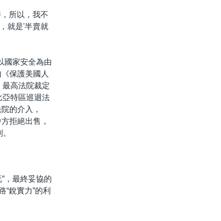
持，所以，我不
，就是'半賣就
曾以國家安全為由
署的《保護美國人
、最高法院裁定
比亞特區巡迴法
法院的介入，
若中方拒絕出售，
刻。
”，最終妥協的
路“銳實力”的利