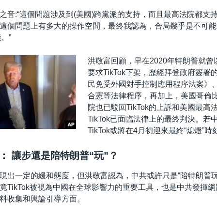
之音:“這個問題涉及到(美國)跨黨派的支持，而且最高法院都支
這個問題上有多大的操作空間，最終我認為，合局幾乎是不可能
。”
洪敬富回顧，早在2020年特朗普就
要求TikTok下架，歷經拜登政府簽
民免受外國對手控制應用程序法案》
合憲等法律程序，再加上，美國哥倫
院也已駁回TikTok的上訴和美國最高
TikTok已面臨法律上的最終判決。
TikTok或將在4月初迎來最終“熄燈”時
： 讓步還是陪特朗普“玩”？
現出一定的緩和態度，但洪敬富認為，中共或許只是“陪特朗普玩
竟TikTok被視為中國在全球影響力的重要工具，也是中共發揮網
料收集和輿論引導方面。