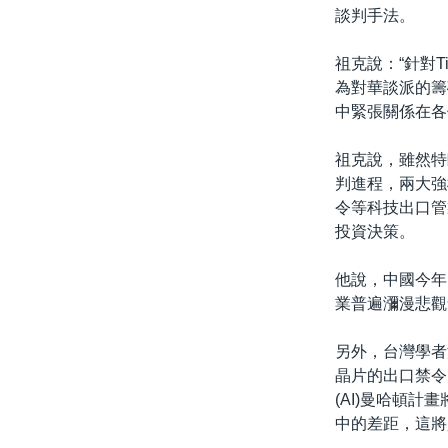
談判手法。
祖克說：“針對
為對華談派的籌
中緊張關係在各
祖克說，雖然特
判進程，兩大強
令等科技出口管
投資決策。
他說，中國今年
業普遍瀰漫悲觀
另外，台灣學者
晶片的出口禁令
(AI)曼哈頓
中的差距，這將