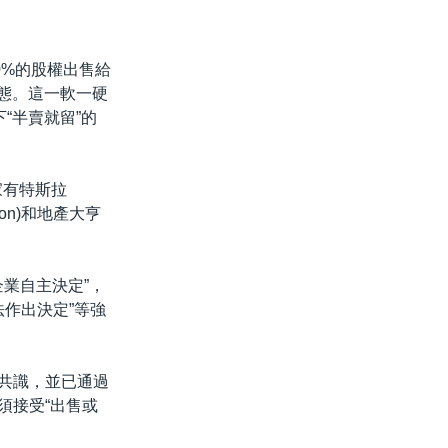
0%的股權出售給
表態。這一軟一硬
“半賣就留”的
家有特斯拉
ison)和地產大亨
業自主決定”，
法作出決定”等強
派共識，並已通過
須接受“出售或