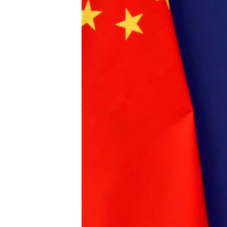
國際
到
檢
經貿
索
視頻
音頻
每日視頻新聞
VOA 60秒 (國際)
時事經緯
美國專訊
新聞音頻
視頻存檔
海外港人
YOUTUBE頻道
港人港心
美國透視
建國史話
廣播節目表