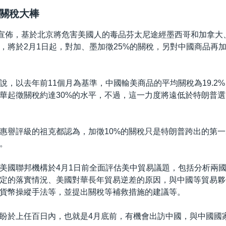
關稅大棒
日宣佈，基於北京將危害美國人的毒品芬太尼途經墨西哥和加拿大
，將於2月1日起，對加、墨加徵25%的關稅，另對中國商品再加
說，以去年前11個月為基準，中國輸美商品的平均關稅為19.2%
華起徵關稅約達30%的水平，不過，這一力度將遠低於特朗普選
惠譽評級的祖克都認為，加徵10%的關稅只是特朗普跨出的第
。
美國聯邦機構於4月1日前全面評估美中貿易議題，包括分析兩國於
定的落實情況、美國對華長年貿易逆差的原因，與中國等貿易夥
貨幣操縱手法等，並提出關稅等補救措施的建議等。
盼於上任百日內，也就是4月底前，有機會出訪中國，與中國國