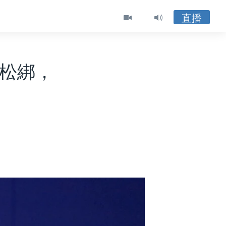
直播
令松綁，