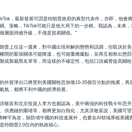
TikTok，最新發展可謂是特朗普政府的典型代表作，亦即，他會
碼、策略，TikTok可能只是他大局下的一步棋。我認為，未來
個層面持續升級，不僅是貿易關係。”
朗普上任這一週來，對中國出現和解的態勢和語調，但取決於美
權間的緊張關係可能降溫，也可能重燃爆點，並再互相祭出懲罰
製或製裁黑名單等，而這樣的不確定性，包括口頭威脅提高關稅
的外貿淨出口將受到美國關稅恐加徵10-35個百分點的拖累，再
氣氛，都將不利中國的經濟前展。
洪敬富和北京投資人李方也都認為，美中兩強的科技戰今年恐升
、供應鏈的圍堵等，都將更加白熱化，尤其洪敬富說，美國可望
計畫將轉守為攻，除防堵中國的科技進展外，也要在AI領域厚植美國
是特朗普2.0任內的執政核心。