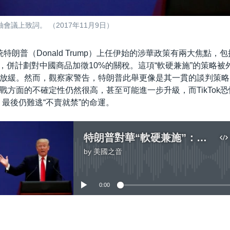
議上致詞。 （2017年11月9日）
特朗普（Donald Trump）上任伊始的涉華政策有兩大焦點，
的禁令，併計劃對中國商品加徵10%的關稅。這項“軟硬兼施”的策略
放緩。然而，觀察家警告，特朗普此舉更像是其一貫的談判策略
戰方面的不確定性仍然很高，甚至可能進一步升級，而TikTok恐
，最後仍難逃“不賣就禁”的命運。
特朗普對華“軟硬兼施”：TikTok禁令松綁，關稅大棒揮向中國？
by
美國之音
No media source currently available
0:00
嵌入