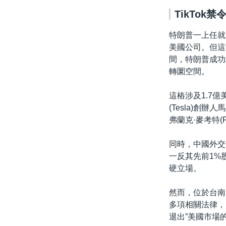
TikTok
特朗普一上任就
美國公司。但這
間，特朗普成功地
轉圜空間。
這樁涉及1.7
(Tesla)創辦人馬
弗蘭克·麥考特(Fr
同時，中國外交
一反其先前1%
硬立場。
然而，位於台南
多項相關法律，
退出”美國市場