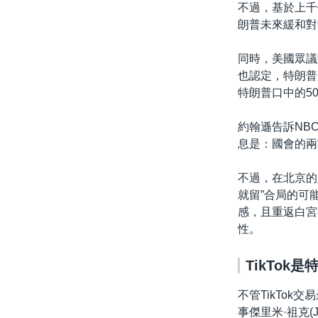
不過，基於上千
朗普未來緩和對
同時，美國眾議院
也認定，特朗普是在
特朗普口中的50
約翰遜告訴NB
息是：國會的兩
不過，在北京的
就留”合局的可
感，且重返白宮
性。
TikTok
不管TikTok交
事傑里米·祖克(