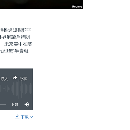
包括推遲短視頻平
被外界解讀為特朗
，未來美中在關
怕也無“半賣就
嵌入
分享
9:35
下載
分享