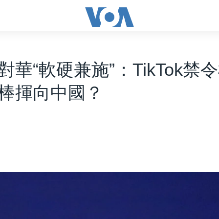
對華“軟硬兼施”：TikTok禁
棒揮向中國？