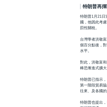
特朗普再揮
特朗普1月21
國，他因此考慮
罰性關稅。
台灣學者洪敬富
個百分點後，對
水平。
對此，洪敬富和
棒恐漸進式擴大
特朗普已指示，
第一階段貿易協
往來、及各國的
特朗普也提出，