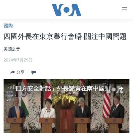
無
障
礙
國際
主頁
鏈
四國外長在東京舉行會晤 關注中國問題
接
美國大選2024
美國之音
跳
港澳
轉
2024年7月29日
台灣
到
內
分享
美中關係
容
海外港人
跳
「四方安全對話」外長譴責在南中國海的危險行動
轉
新聞自由
到
揭謊頻道
導
航
美國
跳
中國
轉