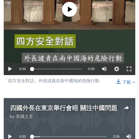
到
國際
No media source currently available
檢
經貿
索
視頻
音頻
每日視頻新聞
VOA 60秒 (國際)
時事經緯
國語
美國專訊
新聞音頻
0:00
0:58
關注我們
視頻存檔
海外港人
「四方安全對話」外長譴責在南中國海的危險行動
下載
YOUTUBE頻道
港人港心
美國透視
其他語言網站
建國史話
四國外長在東京舉行會晤 關注中國問題
by
美國之音
廣播節目表
No media source currently available
0:00
2:09