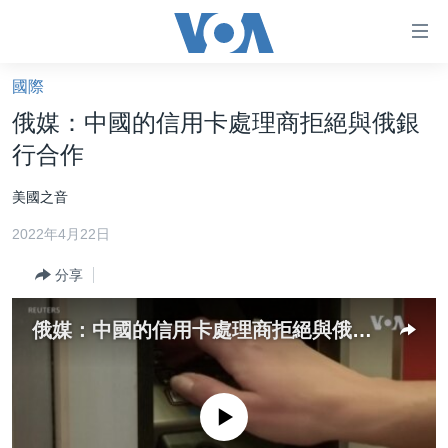
無
障
礙
國際
主頁
鏈
俄媒：中國的信用卡處理商拒絕與俄銀
接
美國大選2024
行合作
跳
港澳
轉
美國之音
台灣
到
2022年4月22日
內
美中關係
容
分享
海外港人
跳
轉
新聞自由
俄媒：中國的信用卡處理商拒絕與俄銀行合作
到
揭謊頻道
導
航
美國
跳
No media source currently available
中國
轉