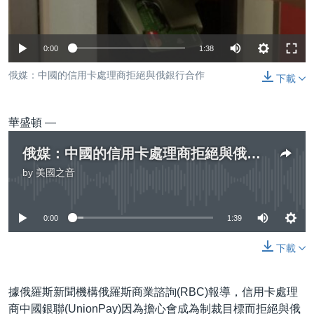
到
國際
檢
經貿
索
0:00
1:38
視頻
俄媒：中國的信用卡處理商拒絕與俄銀行合作
下載
音頻
每日視頻新聞
VOA 60秒 (國際)
時事經緯
華盛頓 —
國語
美國專訊
新聞音頻
俄媒：中國的信用卡處理商拒絕與俄銀行合作
關注我們
視頻存檔
海外港人
by
美國之音
No media source currently available
YOUTUBE頻道
港人港心
美國透視
0:00
1:39
其他語言網站
建國史話
下載
廣播節目表
據俄羅斯新聞機構俄羅斯商業諮詢(RBC)報導，信用卡處理
商中國銀聯(UnionPay)因為擔心會成為制裁目標而拒絕與俄