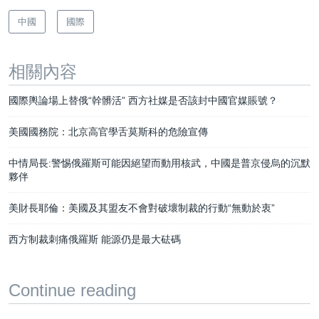
中國
國際
相關內容
國際輿論場上替俄“幹髒活” 西方社媒是否該封中國官媒賬號？
美國國務院：北京高官學舌莫斯科的危險宣傳
中情局長:警惕俄羅斯可能因絕望而動用核武，中國是普京侵烏的沉默
夥伴
美財長耶倫：美國及其盟友不會對破壞制裁的行動“無動於衷”
西方制裁刺痛俄羅斯 能源仍是最大砝碼
Continue reading