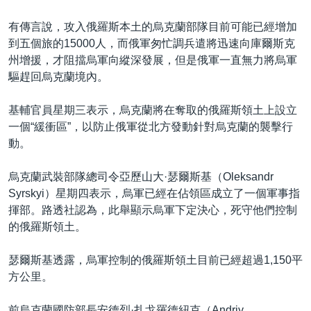
有傳言說，攻入俄羅斯本土的烏克蘭部隊目前可能已經增加
到五個旅的15000人，而俄軍匆忙調兵遣將迅速向庫爾斯克
州增援，才阻擋烏軍向縱深發展，但是俄軍一直無力將烏軍
驅趕回烏克蘭境內。
基輔官員星期三表示，烏克蘭將在奪取的俄羅斯領土上設立
一個“緩衝區”，以防止俄軍從北方發動針對烏克蘭的襲擊行
動。
烏克蘭武裝部隊總司令亞歷山大·瑟爾斯基（Oleksandr
Syrskyi）星期四表示，烏軍已經在佔領區成立了一個軍事指
揮部。路透社認為，此舉顯示烏軍下定決心，死守他們控制
的俄羅斯領土。
瑟爾斯基透露，烏軍控制的俄羅斯領土目前已經超過1,150平
方公里。
前烏克蘭國防部長安德烈·扎戈羅德紐克（Andriy