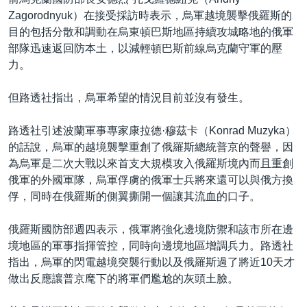
Zagorodnyuk）在接受採訪時表示，烏軍越境襲擊俄羅斯的
目的包括分散和調動在烏東頓巴斯地區持續攻城略地的俄軍
部隊迅速返回防本土，以減輕頓巴斯前線烏克蘭守軍的壓
力。
但路透社指出，烏軍希望的情況目前並沒有發生。
路透社引述波蘭軍事專家康拉德·穆茲卡（Konrad Muzyka）
的話說，烏軍的越境襲擊重創了俄羅斯總統普京的聲譽，因
為烏軍是二次大戰以來首支大規模攻入俄羅斯境內而且重創
俄軍的外國軍隊，烏軍俘虜的俄軍士兵將來還可以與俄方換
俘，同時在俄羅斯的側翼撕開一個讓其流血的口子。
俄羅斯國防部週四表示，俄軍將強化邊境防禦和該市所在邊
境地區的軍事指揮管控，同時向邊境地區增調兵力。路透社
指出，烏軍的閃電越境突襲行動以及俄羅斯過了將近10天才
做出反應讓普京麾下的將軍們尷尬的灰頭土臉。