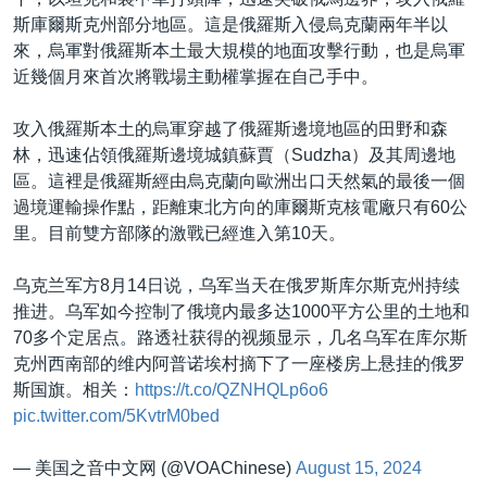
斯庫爾斯克州部分地區。這是俄羅斯入侵烏克蘭兩年半以
來，烏軍對俄羅斯本土最大規模的地面攻擊行動，也是烏軍
近幾個月來首次將戰場主動權掌握在自己手中。
攻入俄羅斯本土的烏軍穿越了俄羅斯邊境地區的田野和森
林，迅速佔領俄羅斯邊境城鎮蘇賈（Sudzha）及其周邊地
區。這裡是俄羅斯經由烏克蘭向歐洲出口天然氣的最後一個
過境運輸操作點，距離東北方向的庫爾斯克核電廠只有60公
里。目前雙方部隊的激戰已經進入第10天。
乌克兰军方8月14日说，乌军当天在俄罗斯库尔斯克州持续
推进。乌军如今控制了俄境内最多达1000平方公里的土地和
70多个定居点。路透社获得的视频显示，几名乌军在库尔斯
克州西南部的维内阿普诺埃村摘下了一座楼房上悬挂的俄罗
斯国旗。相关：
https://t.co/QZNHQLp6o6
pic.twitter.com/5KvtrM0bed
— 美国之音中文网 (@VOAChinese)
August 15, 2024