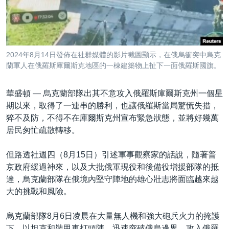
到
國際
檢
經貿
索
視頻
2024年8月14日發佈在社群媒體的影片截圖顯示，在俄烏衝突中烏克
音頻
每日視頻新聞
蘭軍人在俄羅斯庫爾斯克地區的一棟建築物上扯下一面俄羅斯國旗。
VOA 60秒 (國際)
時事經緯
國語
華盛頓 —
烏克蘭部隊出其不意攻入俄羅斯庫爾斯克州一個星
美國專訊
新聞音頻
期以來，取得了一連串的勝利，也讓俄羅斯當局驚慌失措，
猝不及防，不得不在庫爾斯克州宣布緊急狀態，並將好幾萬
關注我們
視頻存檔
海外港人
居民匆忙疏散轉移。
YOUTUBE頻道
港人港心
但路透社週四（8月15日）引述軍事觀察家的話說，隨著普
美國透視
其他語言網站
京政府緩過神來，以及大批俄軍現役和後備役增援部隊的抵
建國史話
達，烏克蘭部隊在俄境內堅守陣地的雄心壯志將面臨越來越
大的挑戰和風險。
廣播節目表
烏克蘭部隊8月6日凌晨在大量無人機和強大砲兵火力的掩護
下，以坦克和裝甲車打頭陣，迅速突破俄烏邊界，攻入俄羅