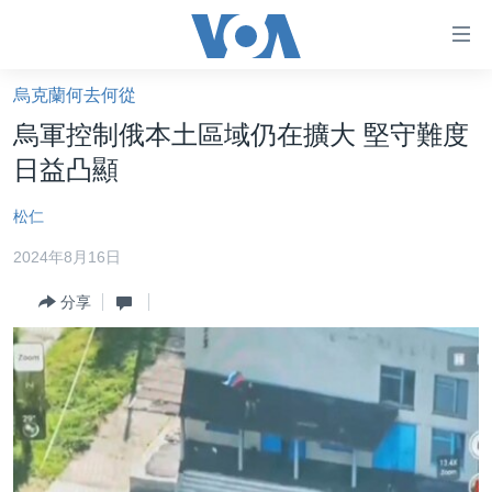
無
障
礙
烏克蘭何去何從
主頁
鏈
烏軍控制俄本土區域仍在擴大 堅守難度
接
美國大選2024
日益凸顯
跳
港澳
轉
松仁
台灣
到
2024年8月16日
內
美中關係
容
分享
海外港人
跳
轉
新聞自由
到
揭謊頻道
導
航
美國
跳
中國
轉