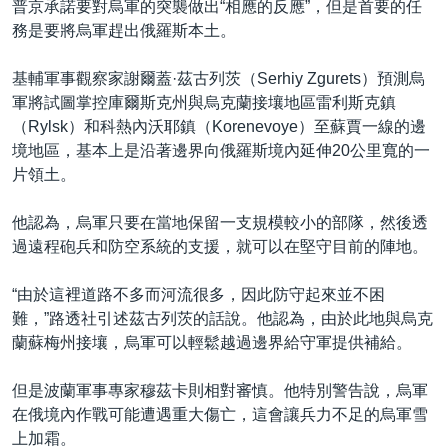
普京承諾要對烏軍的突襲做出“相應的反應”，但是首要的任
務是要將烏軍趕出俄羅斯本土。
基輔軍事觀察家謝爾蓋·茲古列茨（Serhiy Zgurets）預測烏
軍將試圖掌控庫爾斯克州與烏克蘭接壤地區雷利斯克鎮
（Rylsk）和科熱內沃耶鎮（Korenevoye）至蘇賈一線的邊
境地區，基本上是沿著邊界向俄羅斯境內延伸20公里寬的一
片領土。
他認為，烏軍只要在當地保留一支規模較小的部隊，然後透
過遠程砲兵和防空系統的支援，就可以在堅守目前的陣地。
“由於這裡道路不多而河流很多，因此防守起來並不困
難，”路透社引述茲古列茨的話說。他認為，由於此地與烏克
蘭蘇梅州接壤，烏軍可以輕鬆越過邊界給守軍提供補給。
但是波蘭軍事專家穆茲卡則相對審慎。他特別警告說，烏軍
在俄境內作戰可能遭遇重大傷亡，這會讓兵力不足的烏軍雪
上加霜。