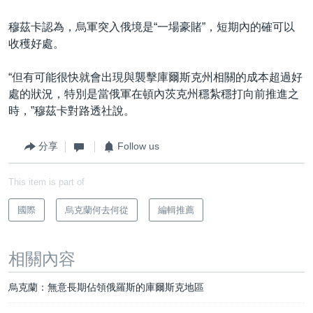
穆茲卡認為，烏軍突入俄境是“一場豪賭”，短期內的確可以
收穫好處。
“但有可能很快就會出現與襲擊庫爾斯克州相關的成本超過好
處的狀況，特別是當俄軍在頓內茨克州穩紮穩打向前推進之
時，”穆茲卡對路透社說。
分享
Follow us
This item is part of
國際
烏克蘭何去何從
編輯推薦
相關內容
烏克蘭：無意長期佔領俄羅斯的庫爾斯克地區